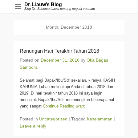
Dr. Liauw’s Blog
Blog Dr. Suhento Liauw tentang segala sesuatu
Month:
December 2018
Renungan Hari Terakhir Tahun 2018
Posted on
December 31, 2018
by
Oka Bagas
Samodra
Selamat pagi Bapak/Ibu/Sdr sekalian, kiranya KASIH
KARUNIA Tuhan melingkupi Anda di tahun 2018 dan
2019. Di hari terakhir tahun 2018 ini saya ingin
mengajak Bapak/Ibu/Sdr. merenungkan beberapa hal
yang sangat
Continue Reading &rarr;
Posted in
Uncategorized
|
Tagged
Keselamatan
|
Leave a reply