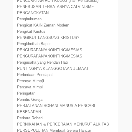
PENCURAHAN ROH KUDUS (Hari Pentakosta).
PENEBUSAN TERBATASNYA CALVINISME
PENGANGKATAN
Penghukuman
Pengikut KAIN Zaman Modern
Pengikut Kristus
PENGIKUT LANGSUNG KRISTUS?
Pengkhotbah Baptis
PENGURAPAN/ANOINTING/MESIAS
PENGURAPAN/ANOINTING/MESIAS
Pengusaha yang Rendah Hati
PENTINGNYA KEANGGOTAAN JEMAAT
Perbedaan Pendapat
Percaya Mimp[i
Percaya Mimpi
Peringatan
Perintis Gereja
PERJALANAN ROHANI MANUSIA PENCARI
KEBENARAN
Perkara Rohani
PERNIKAHAN & PERCERAIAN MENURUT ALKITAB
PERSEPULUHAN Membuat Gereja Hancur