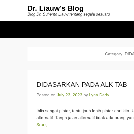
Dr. Liauw’s Blog
Blog Dr. Suhento Liauw tentang segala sesuatu
Secondary Menu
Category:
DID
DIDASARKAN PADA ALKITAB
Posted on
July 23, 2023
by
Lyna Dady
Iblis sangat pintar, tentu jauh lebih pintar dari ki
alternatif. Tanpa jalan alternatif tidak ada orang 
&rarr;