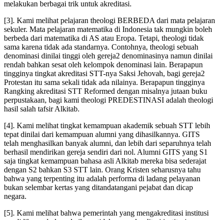
melakukan berbagai trik untuk akreditasi.
[3]. Kami melihat pelajaran theologi BERBEDA dari mata pelajaran
sekuler. Mata pelajaran matematika di Indonesia tak mungkin boleh
berbeda dari matematika di AS atau Eropa. Tetapi, theologi tidak
sama karena tidak ada standarnya. Contohnya, theologi sebuah
denominasi dinilai tinggi oleh gereja2 denominasinya namun dinilai
rendah bahkan sesat oleh kelompok denominasi lain. Berapapun
tingginya tingkat akreditasi STT-nya Saksi Jehovah, bagi gereja2
Protestan itu sama sekali tidak ada nilainya. Berapapun tingginya
Rangking akreditasi STT Reformed dengan misalnya jutaan buku
perpustakaan, bagi kami theologi PREDESTINASI adalah theologi
hasil salah tafsir Alkitab.
[4]. Kami melihat tingkat kemampuan akademik sebuah STT lebih
tepat dinilai dari kemampuan alumni yang dihasilkannya. GITS
telah menghasilkan banyak alumni, dan lebih dari separuhnya telah
berhasil mendirikan gereja sendiri dari nol. Alumni GITS yang S1
saja tingkat kemampuan bahasa asli Alkitab mereka bisa sederajat
dengan S2 bahkan S3 STT lain. Orang Kristen seharusnya tahu
bahwa yang terpenting itu adalah performa di ladang pelayanan
bukan selembar kertas yang ditandatangani pejabat dan dicap
negara.
[5]. Kami melihat bahwa pemerintah yang mengakreditasi institusi