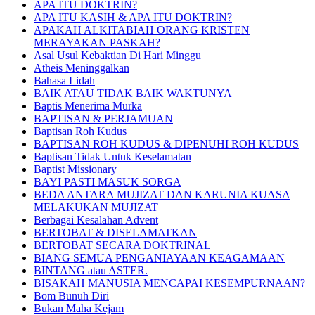
APA ITU DOKTRIN?
APA ITU KASIH & APA ITU DOKTRIN?
APAKAH ALKITABIAH ORANG KRISTEN
MERAYAKAN PASKAH?
Asal Usul Kebaktian Di Hari Minggu
Atheis Meninggalkan
Bahasa Lidah
BAIK ATAU TIDAK BAIK WAKTUNYA
Baptis Menerima Murka
BAPTISAN & PERJAMUAN
Baptisan Roh Kudus
BAPTISAN ROH KUDUS & DIPENUHI ROH KUDUS
Baptisan Tidak Untuk Keselamatan
Baptist Missionary
BAYI PASTI MASUK SORGA
BEDA ANTARA MUJIZAT DAN KARUNIA KUASA
MELAKUKAN MUJIZAT
Berbagai Kesalahan Advent
BERTOBAT & DISELAMATKAN
BERTOBAT SECARA DOKTRINAL
BIANG SEMUA PENGANIAYAAN KEAGAMAAN
BINTANG atau ASTER.
BISAKAH MANUSIA MENCAPAI KESEMPURNAAN?
Bom Bunuh Diri
Bukan Maha Kejam