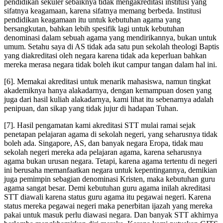
pendidikan sekuler sebaiknya tidak mengakreditasi institusi yang
sifatnya keagamaan, karena sifatnya memang berbeda. Institusi
pendidikan keagamaan itu untuk kebutuhan agama yang
bersangkutan, bahkan lebih spesifik lagi untuk kebutuhan
denominasi dalam sebuah agama yang mendirikannya, bukan untuk
umum. Setahu saya di AS tidak ada satu pun sekolah theologi Baptis
yang diakreditasi oleh negara karena tidak ada keperluan bahkan
mereka merasa negara tidak boleh ikut campur tangan dalam hal ini.
[6]. Memakai akreditasi untuk menarik mahasiswa, namun tingkat
akademiknya hanya alakadarnya, dengan kemampuan dosen yang
juga dari hasil kuliah alakadarnya, kami lihat itu sebenarnya adalah
penipuan, dan sikap yang tidak jujur di hadapan Tuhan.
[7]. Hasil pengamatan kami akreditasi STT mulai ramai sejak
penetapan pelajaran agama di sekolah negeri, yang seharusnya tidak
boleh ada. Singapore, AS, dan banyak negara Eropa, tidak mau
sekolah negeri mereka ada pelajaran agama, karena seharusnya
agama bukan urusan negara. Tetapi, karena agama tertentu di negeri
ini berusaha memanfaatkan negara untuk kepentingannya, demikian
juga pemimpin sebagian denominasi Kristen, maka kebutuhan guru
agama sangat besar. Demi kebutuhan guru agama inilah akreditasi
STT diawali karena status guru agama itu pegawai negeri. Karena
status mereka pegawai negeri maka penerbitan ijazah yang mereka
pakai untuk masuk perlu diawasi negara. Dan banyak STT akhirnya