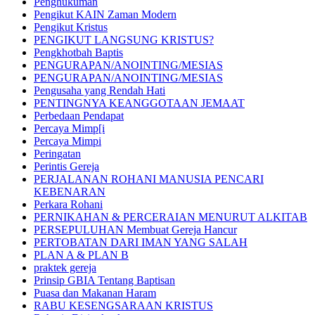
Penghukuman
Pengikut KAIN Zaman Modern
Pengikut Kristus
PENGIKUT LANGSUNG KRISTUS?
Pengkhotbah Baptis
PENGURAPAN/ANOINTING/MESIAS
PENGURAPAN/ANOINTING/MESIAS
Pengusaha yang Rendah Hati
PENTINGNYA KEANGGOTAAN JEMAAT
Perbedaan Pendapat
Percaya Mimp[i
Percaya Mimpi
Peringatan
Perintis Gereja
PERJALANAN ROHANI MANUSIA PENCARI
KEBENARAN
Perkara Rohani
PERNIKAHAN & PERCERAIAN MENURUT ALKITAB
PERSEPULUHAN Membuat Gereja Hancur
PERTOBATAN DARI IMAN YANG SALAH
PLAN A & PLAN B
praktek gereja
Prinsip GBIA Tentang Baptisan
Puasa dan Makanan Haram
RABU KESENGSARAAN KRISTUS