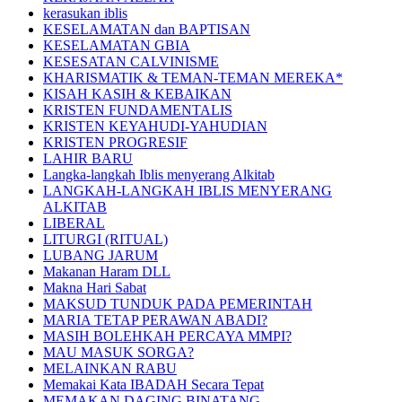
kerasukan iblis
KESELAMATAN dan BAPTISAN
KESELAMATAN GBIA
KESESATAN CALVINISME
KHARISMATIK & TEMAN-TEMAN MEREKA*
KISAH KASIH & KEBAIKAN
KRISTEN FUNDAMENTALIS
KRISTEN KEYAHUDI-YAHUDIAN
KRISTEN PROGRESIF
LAHIR BARU
Langka-langkah Iblis menyerang Alkitab
LANGKAH-LANGKAH IBLIS MENYERANG
ALKITAB
LIBERAL
LITURGI (RITUAL)
LUBANG JARUM
Makanan Haram DLL
Makna Hari Sabat
MAKSUD TUNDUK PADA PEMERINTAH
MARIA TETAP PERAWAN ABADI?
MASIH BOLEHKAH PERCAYA MMPI?
MAU MASUK SORGA?
MELAINKAN RABU
Memakai Kata IBADAH Secara Tepat
MEMAKAN DAGING BINATANG