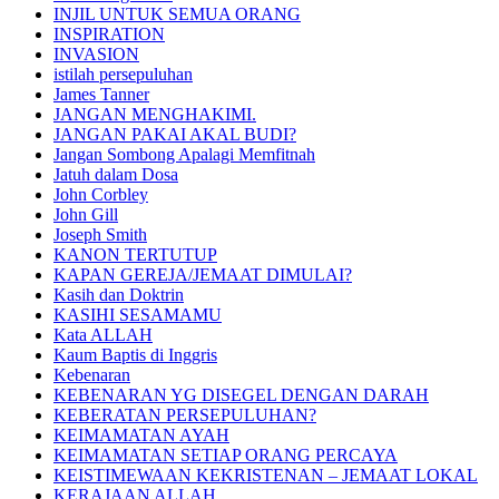
INJIL UNTUK SEMUA ORANG
INSPIRATION
INVASION
istilah persepuluhan
James Tanner
JANGAN MENGHAKIMI.
JANGAN PAKAI AKAL BUDI?
Jangan Sombong Apalagi Memfitnah
Jatuh dalam Dosa
John Corbley
John Gill
Joseph Smith
KANON TERTUTUP
KAPAN GEREJA/JEMAAT DIMULAI?
Kasih dan Doktrin
KASIHI SESAMAMU
Kata ALLAH
Kaum Baptis di Inggris
Kebenaran
KEBENARAN YG DISEGEL DENGAN DARAH
KEBERATAN PERSEPULUHAN?
KEIMAMATAN AYAH
KEIMAMATAN SETIAP ORANG PERCAYA
KEISTIMEWAAN KEKRISTENAN – JEMAAT LOKAL
KERAJAAN ALLAH