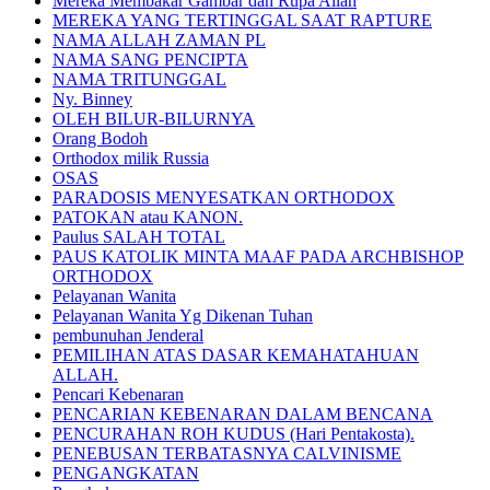
Mereka Membakar Gambar dan Rupa Allah
MEREKA YANG TERTINGGAL SAAT RAPTURE
NAMA ALLAH ZAMAN PL
NAMA SANG PENCIPTA
NAMA TRITUNGGAL
Ny. Binney
OLEH BILUR-BILURNYA
Orang Bodoh
Orthodox milik Russia
OSAS
PARADOSIS MENYESATKAN ORTHODOX
PATOKAN atau KANON.
Paulus SALAH TOTAL
PAUS KATOLIK MINTA MAAF PADA ARCHBISHOP
ORTHODOX
Pelayanan Wanita
Pelayanan Wanita Yg Dikenan Tuhan
pembunuhan Jenderal
PEMILIHAN ATAS DASAR KEMAHATAHUAN
ALLAH.
Pencari Kebenaran
PENCARIAN KEBENARAN DALAM BENCANA
PENCURAHAN ROH KUDUS (Hari Pentakosta).
PENEBUSAN TERBATASNYA CALVINISME
PENGANGKATAN