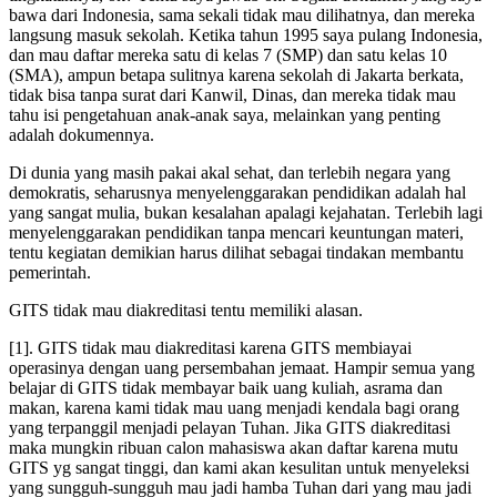
bawa dari Indonesia, sama sekali tidak mau dilihatnya, dan mereka
langsung masuk sekolah. Ketika tahun 1995 saya pulang Indonesia,
dan mau daftar mereka satu di kelas 7 (SMP) dan satu kelas 10
(SMA), ampun betapa sulitnya karena sekolah di Jakarta berkata,
tidak bisa tanpa surat dari Kanwil, Dinas, dan mereka tidak mau
tahu isi pengetahuan anak-anak saya, melainkan yang penting
adalah dokumennya.
Di dunia yang masih pakai akal sehat, dan terlebih negara yang
demokratis, seharusnya menyelenggarakan pendidikan adalah hal
yang sangat mulia, bukan kesalahan apalagi kejahatan. Terlebih lagi
menyelenggarakan pendidikan tanpa mencari keuntungan materi,
tentu kegiatan demikian harus dilihat sebagai tindakan membantu
pemerintah.
GITS tidak mau diakreditasi tentu memiliki alasan.
[1]. GITS tidak mau diakreditasi karena GITS membiayai
operasinya dengan uang persembahan jemaat. Hampir semua yang
belajar di GITS tidak membayar baik uang kuliah, asrama dan
makan, karena kami tidak mau uang menjadi kendala bagi orang
yang terpanggil menjadi pelayan Tuhan. Jika GITS diakreditasi
maka mungkin ribuan calon mahasiswa akan daftar karena mutu
GITS yg sangat tinggi, dan kami akan kesulitan untuk menyeleksi
yang sungguh-sungguh mau jadi hamba Tuhan dari yang mau jadi