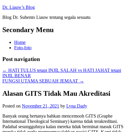
Dr. Liauw’s Blog
Blog Dr. Suhento Liauw tentang segala sesuatu
Secondary Menu
Home
Foto-foto
Post navigation
←
HATI TULUS tetapi INJIL SALAH vs HATI JAHAT tetapi
INJIL BENAR
FUNGSI UTAMA SEBUAH JEMAAT
→
Alasan GITS Tidak Mau Akreditasi
Posted on
November 21, 2021
by
Lyna Dady
Banyak orang bertanya bahkan mencemooh GITS (Graphe
International Theological Seminary) karena tidak terakreditasi.
Padahal sesungguhnya kalau mereka tidak berminat masuk GITS
mereka tidak perlu mempermasalahkan posisi GITS. Kami tidak