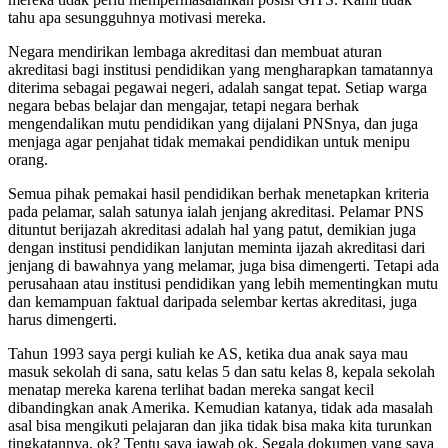
tahu apa sesungguhnya motivasi mereka.
Negara mendirikan lembaga akreditasi dan membuat aturan
akreditasi bagi institusi pendidikan yang mengharapkan tamatannya
diterima sebagai pegawai negeri, adalah sangat tepat. Setiap warga
negara bebas belajar dan mengajar, tetapi negara berhak
mengendalikan mutu pendidikan yang dijalani PNSnya, dan juga
menjaga agar penjahat tidak memakai pendidikan untuk menipu
orang.
Semua pihak pemakai hasil pendidikan berhak menetapkan kriteria
pada pelamar, salah satunya ialah jenjang akreditasi. Pelamar PNS
dituntut berijazah akreditasi adalah hal yang patut, demikian juga
dengan institusi pendidikan lanjutan meminta ijazah akreditasi dari
jenjang di bawahnya yang melamar, juga bisa dimengerti. Tetapi ada
perusahaan atau institusi pendidikan yang lebih mementingkan mutu
dan kemampuan faktual daripada selembar kertas akreditasi, juga
harus dimengerti.
Tahun 1993 saya pergi kuliah ke AS, ketika dua anak saya mau
masuk sekolah di sana, satu kelas 5 dan satu kelas 8, kepala sekolah
menatap mereka karena terlihat badan mereka sangat kecil
dibandingkan anak Amerika. Kemudian katanya, tidak ada masalah
asal bisa mengikuti pelajaran dan jika tidak bisa maka kita turunkan
tingkatannya, ok? Tentu saya jawab ok. Segala dokumen yang saya