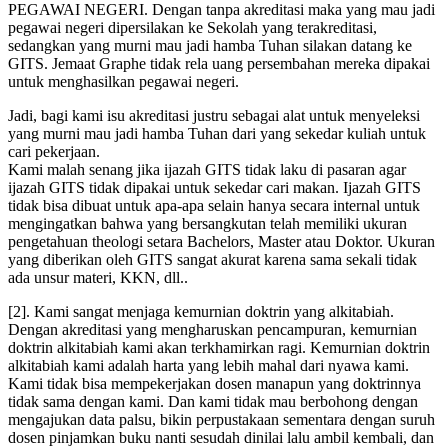
PEGAWAI NEGERI. Dengan tanpa akreditasi maka yang mau jadi
pegawai negeri dipersilakan ke Sekolah yang terakreditasi,
sedangkan yang murni mau jadi hamba Tuhan silakan datang ke
GITS. Jemaat Graphe tidak rela uang persembahan mereka dipakai
untuk menghasilkan pegawai negeri.
Jadi, bagi kami isu akreditasi justru sebagai alat untuk menyeleksi
yang murni mau jadi hamba Tuhan dari yang sekedar kuliah untuk
cari pekerjaan.
Kami malah senang jika ijazah GITS tidak laku di pasaran agar
ijazah GITS tidak dipakai untuk sekedar cari makan. Ijazah GITS
tidak bisa dibuat untuk apa-apa selain hanya secara internal untuk
mengingatkan bahwa yang bersangkutan telah memiliki ukuran
pengetahuan theologi setara Bachelors, Master atau Doktor. Ukuran
yang diberikan oleh GITS sangat akurat karena sama sekali tidak
ada unsur materi, KKN, dll..
[2]. Kami sangat menjaga kemurnian doktrin yang alkitabiah.
Dengan akreditasi yang mengharuskan pencampuran, kemurnian
doktrin alkitabiah kami akan terkhamirkan ragi. Kemurnian doktrin
alkitabiah kami adalah harta yang lebih mahal dari nyawa kami.
Kami tidak bisa mempekerjakan dosen manapun yang doktrinnya
tidak sama dengan kami. Dan kami tidak mau berbohong dengan
mengajukan data palsu, bikin perpustakaan sementara dengan suruh
dosen pinjamkan buku nanti sesudah dinilai lalu ambil kembali, dan