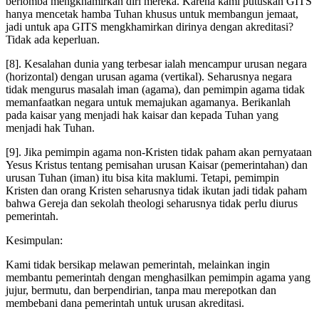
berlomba mengkhamirkan diri mereka. Karena kami putuskan GITS
hanya mencetak hamba Tuhan khusus untuk membangun jemaat,
jadi untuk apa GITS mengkhamirkan dirinya dengan akreditasi?
Tidak ada keperluan.
[8]. Kesalahan dunia yang terbesar ialah mencampur urusan negara
(horizontal) dengan urusan agama (vertikal). Seharusnya negara
tidak mengurus masalah iman (agama), dan pemimpin agama tidak
memanfaatkan negara untuk memajukan agamanya. Berikanlah
pada kaisar yang menjadi hak kaisar dan kepada Tuhan yang
menjadi hak Tuhan.
[9]. Jika pemimpin agama non-Kristen tidak paham akan pernyataan
Yesus Kristus tentang pemisahan urusan Kaisar (pemerintahan) dan
urusan Tuhan (iman) itu bisa kita maklumi. Tetapi, pemimpin
Kristen dan orang Kristen seharusnya tidak ikutan jadi tidak paham
bahwa Gereja dan sekolah theologi seharusnya tidak perlu diurus
pemerintah.
Kesimpulan:
Kami tidak bersikap melawan pemerintah, melainkan ingin
membantu pemerintah dengan menghasilkan pemimpin agama yang
jujur, bermutu, dan berpendirian, tanpa mau merepotkan dan
membebani dana pemerintah untuk urusan akreditasi.