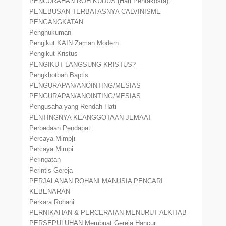
PENCURAHAN ROH KUDUS (Hari Pentakosta).
PENEBUSAN TERBATASNYA CALVINISME
PENGANGKATAN
Penghukuman
Pengikut KAIN Zaman Modern
Pengikut Kristus
PENGIKUT LANGSUNG KRISTUS?
Pengkhotbah Baptis
PENGURAPAN/ANOINTING/MESIAS
PENGURAPAN/ANOINTING/MESIAS
Pengusaha yang Rendah Hati
PENTINGNYA KEANGGOTAAN JEMAAT
Perbedaan Pendapat
Percaya Mimp[i
Percaya Mimpi
Peringatan
Perintis Gereja
PERJALANAN ROHANI MANUSIA PENCARI
KEBENARAN
Perkara Rohani
PERNIKAHAN & PERCERAIAN MENURUT ALKITAB
PERSEPULUHAN Membuat Gereja Hancur