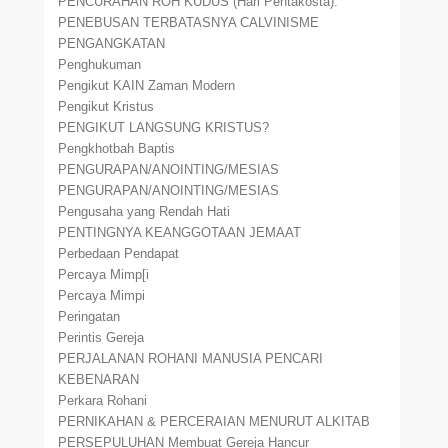
PENCURAHAN ROH KUDUS (Hari Pentakosta).
PENEBUSAN TERBATASNYA CALVINISME
PENGANGKATAN
Penghukuman
Pengikut KAIN Zaman Modern
Pengikut Kristus
PENGIKUT LANGSUNG KRISTUS?
Pengkhotbah Baptis
PENGURAPAN/ANOINTING/MESIAS
PENGURAPAN/ANOINTING/MESIAS
Pengusaha yang Rendah Hati
PENTINGNYA KEANGGOTAAN JEMAAT
Perbedaan Pendapat
Percaya Mimp[i
Percaya Mimpi
Peringatan
Perintis Gereja
PERJALANAN ROHANI MANUSIA PENCARI
KEBENARAN
Perkara Rohani
PERNIKAHAN & PERCERAIAN MENURUT ALKITAB
PERSEPULUHAN Membuat Gereja Hancur