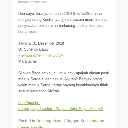
secara emosional.
Doa saya, kiranya di tahun 2019 Bpk/Ibu/Sdr akan
menjadi orang Kristen yang kuat secara iman, karena
penyesatan bukan akan berkurang, mekainkan pasti
bertambah.
Jakarta, 31 Desember 2018
Dr. Suhento Liauw
<
www.graphe-ministry.org
>
Maranatha!
Silakan Baca artikel ini untuk cek, apakah alasan pasti
masuk Sorga sudah sesuai Alkitab? Banyak orang
yakin masuk Sorga, tetapi sayang keyakinannya tidak
sesuai ketetapan Alkitab.
http://graphe-
ministry.org/downloa…/Kapan_Saja_Saya_Mati.pdf
Posted in
Uncategorized
|
Tagged
Keselamatan
|
Leave a reply