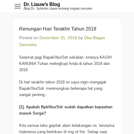
Dr. Liauw’s Blog
Blog Dr. Suhento Liauw tentang segala sesuatu
Renungan Hari Terakhir Tahun 2018
Posted on
December 31, 2018
by
Oka Bagas
Samodra
Selamat pagi Bapak/Ibu/Sdr sekalian, kiranya KASIH
KARUNIA Tuhan melingkupi Anda di tahun 2018 dan
2019.
Di hari terakhir tahun 2018 ini saya ingin mengajak
Bapak/Ibu/Sdr. merenungkan beberapa hal yang
sangat penting :
[1]. Apakah Bpk/Ibu/Sdr sudah dapatkan kepastian
masuk Sorga?
Kita semua tahu gejolak alam belakangan ini, terutama
Indonesia yang berlokasi di
ring of fire
. Setiap saat