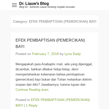
Dr. Liauw’s Blog
Blog Dr. Suhento Liauw tentang segala sesuatu
Category:
EFEK PEMBAPTISAN (PEMERCIKAN) BAYI
EFEK PEMBAPTISAN (PEMERCIKAN)
BAYI
Posted on
February 7, 2018
by
Lyna Dady
Mengapakah para Anabaptis mati, ada yang dipenggal,
dicambuk, bahkan dibakar hidup-hidup, demi
mempertahankan kebenaran bahwa pembaptisan
(pemercikan) bayi bukan dari Tuhan melainkan doktrin
sisipan dari iblis? Jawabannya; karena tujuan dari
Continue Reading &rarr;
Posted in
EFEK PEMBAPTISAN (PEMERCIKAN)
BAYI
|
1 Reply