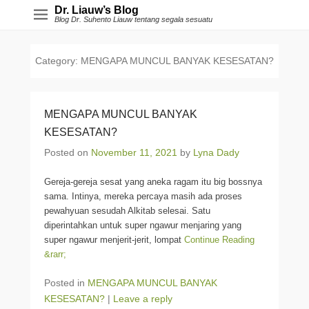
Dr. Liauw’s Blog
Blog Dr. Suhento Liauw tentang segala sesuatu
Category:
MENGAPA MUNCUL BANYAK KESESATAN?
MENGAPA MUNCUL BANYAK
KESESATAN?
Posted on
November 11, 2021
by
Lyna Dady
Gereja-gereja sesat yang aneka ragam itu big bossnya
sama. Intinya, mereka percaya masih ada proses
pewahyuan sesudah Alkitab selesai. Satu
diperintahkan untuk super ngawur menjaring yang
super ngawur menjerit-jerit, lompat
Continue Reading
&rarr;
Posted in
MENGAPA MUNCUL BANYAK
KESESATAN?
|
Leave a reply