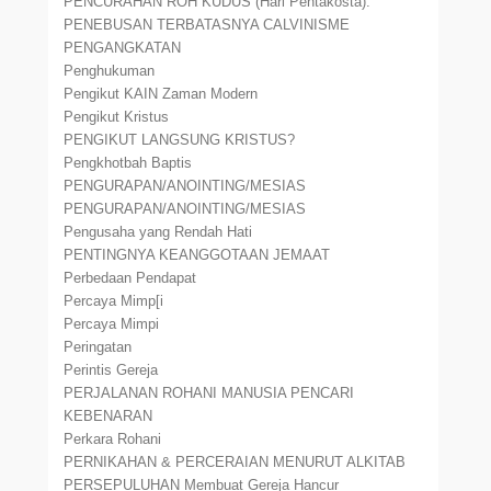
PENCURAHAN ROH KUDUS (Hari Pentakosta).
PENEBUSAN TERBATASNYA CALVINISME
PENGANGKATAN
Penghukuman
Pengikut KAIN Zaman Modern
Pengikut Kristus
PENGIKUT LANGSUNG KRISTUS?
Pengkhotbah Baptis
PENGURAPAN/ANOINTING/MESIAS
PENGURAPAN/ANOINTING/MESIAS
Pengusaha yang Rendah Hati
PENTINGNYA KEANGGOTAAN JEMAAT
Perbedaan Pendapat
Percaya Mimp[i
Percaya Mimpi
Peringatan
Perintis Gereja
PERJALANAN ROHANI MANUSIA PENCARI
KEBENARAN
Perkara Rohani
PERNIKAHAN & PERCERAIAN MENURUT ALKITAB
PERSEPULUHAN Membuat Gereja Hancur