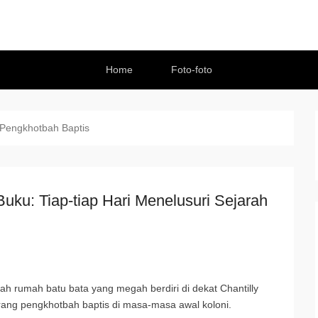
Home
Foto-foto
Pengkhotbah Baptis
uku: Tiap-tiap Hari Menelusuri Sejarah
h rumah batu bata yang megah berdiri di dekat Chantilly
rang pengkhotbah baptis di masa-masa awal koloni.