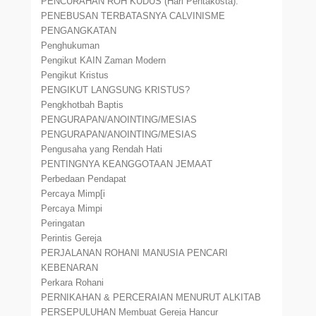
PENCURAHAN ROH KUDUS (Hari Pentakosta).
PENEBUSAN TERBATASNYA CALVINISME
PENGANGKATAN
Penghukuman
Pengikut KAIN Zaman Modern
Pengikut Kristus
PENGIKUT LANGSUNG KRISTUS?
Pengkhotbah Baptis
PENGURAPAN/ANOINTING/MESIAS
PENGURAPAN/ANOINTING/MESIAS
Pengusaha yang Rendah Hati
PENTINGNYA KEANGGOTAAN JEMAAT
Perbedaan Pendapat
Percaya Mimp[i
Percaya Mimpi
Peringatan
Perintis Gereja
PERJALANAN ROHANI MANUSIA PENCARI
KEBENARAN
Perkara Rohani
PERNIKAHAN & PERCERAIAN MENURUT ALKITAB
PERSEPULUHAN Membuat Gereja Hancur