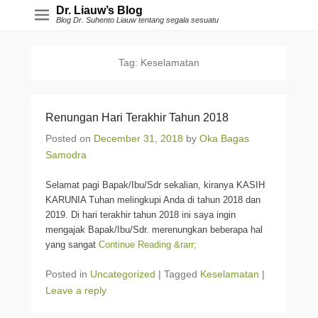
Dr. Liauw’s Blog
Blog Dr. Suhento Liauw tentang segala sesuatu
Tag:
Keselamatan
Renungan Hari Terakhir Tahun 2018
Posted on
December 31, 2018
by
Oka Bagas
Samodra
Selamat pagi Bapak/Ibu/Sdr sekalian, kiranya KASIH
KARUNIA Tuhan melingkupi Anda di tahun 2018 dan
2019. Di hari terakhir tahun 2018 ini saya ingin
mengajak Bapak/Ibu/Sdr. merenungkan beberapa hal
yang sangat
Continue Reading &rarr;
Posted in
Uncategorized
|
Tagged
Keselamatan
|
Leave a reply