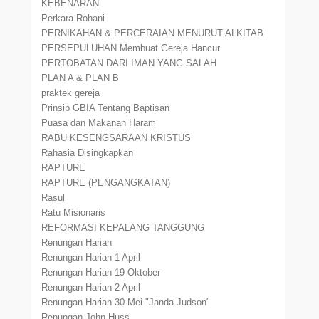
KEBENARAN
Perkara Rohani
PERNIKAHAN & PERCERAIAN MENURUT ALKITAB
PERSEPULUHAN Membuat Gereja Hancur
PERTOBATAN DARI IMAN YANG SALAH
PLAN A & PLAN B
praktek gereja
Prinsip GBIA Tentang Baptisan
Puasa dan Makanan Haram
RABU KESENGSARAAN KRISTUS
Rahasia Disingkapkan
RAPTURE
RAPTURE (PENGANGKATAN)
Rasul
Ratu Misionaris
REFORMASI KEPALANG TANGGUNG
Renungan Harian
Renungan Harian 1 April
Renungan Harian 19 Oktober
Renungan Harian 2 April
Renungan Harian 30 Mei-"Janda Judson"
Renungan-John Huss