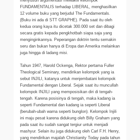
menyusun argumentasi mewakili kelompok
FUNDAMENTALIS terhadap LIBERAL, menghasilkan
12 volume buku yang berjudul The Fundamentals.
(Buku ini ada di STT GRAPHE). Pada saat itu oleh
kedua orang kaya itu dicetak 300.000 set dan dibagi
secara gratis kepada pengkhotbah siapa saja yang
menginginkannya. Peperangan doktrin tentu semakin
seru dan bukan hanya di Eropa dan Amerika melainkan
juga hingga di ladang misi.
Tahun 1947, Harold Ockenga, Rektor pertama Fuller
Theological Seminary, mendirikan kelompok yang ia
sebut INJILI, katanya untuk menjembatani kelompok
Fundamental dengan Liberal. Sejak saat itu muncullah
kelompok INJILI yang memposisikan diri di tengah-
tengah. Karena posisinya di tengah, maka kadang ia
seperti Fundamental dan kadang ia seperti Liberal
(berubah-ubah warna seperti bunglon). Kelompok Injili
ini maju pesat karena didukung oleh Billy Graham yang
pada saat itu sudah sangat tergiur untuk menjadi
mashyur. Selain itu juga didukung oleh Carl F.H. Henry,
yang mendirikan majalah Christianity Today pada tahun