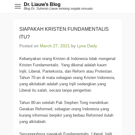
Dr. Liauw’s Blog
Blog Dr. Suhento Liauw tentang segala sesuatu
SIAPAKAH KRISTEN FUNDAMENTALIS
ITU?
Posted on
March 27, 2021
by
Lyna Dady
Kebanyakan orang Kristen di Indonesia tidak mengenal
Kristen Fundamentalis. Yang dikenal adalah kaum
Injili, Liberal, Pantekosta, dan Reform atau Protestan.
Tahun 70-an di mata sebagian orang Kristen Indonesia,
yang alkitabiah adalah yang Injili sedangkan yang
Liberal itu salah, secara tanpa pengertian.
Tahun 80-an setelah Pak Stephen Tong mendirikan
Gerakan Reformed, sebagian orang Indonesia yang
kurang informasi berpikir yang berbau Reformed itulah
yang alkitabiah.
Sesungguhnya siapakah Fundamentalis, Liberal, Injili,