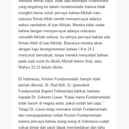
Menurut hemat saya, tidak ada kelompok Kharismatik
yang tergolong ke dalam fundamentalis karena tidak
mungkin benar untuk percaya bahwa Alkitab satu-
satunya firman Allah sambil mempercayai adanya
wahyu tambahan di luar Alkitab. Mereka tidak sadar
bahwa dengan mempercayai adanya nubuatan
sesudah Alkitab selesai, itu artinya percaya bahwa ada
firman Allah di luar Alkitab. Biasanya mereka akan
dengan lugu berargumentasi bahwa I Kor.14:1
menyuruh bernubuat, tanpa mereka menyadari bahwa
pada saat surat itu ditulis Alkitab belum final, atau
Wahyu 22:21 belum ditulis.
Di Indonesia, Kristen Fundamentalis hampir tidak
pernah dikenal. Dr. Rod Bell, Sr. (president
Fundamental Baptist Fellowship) bahkan berkata
kepada Dr. Suhento Liauw, “Kalau nama Fundamentalis
tidak harum di negara anda, pakai istilah lain saja.”
Tetapi Dr. Liauw tetap memakai istilah Fundamentalis
dan mempopulerkan istilah Kristen Fundamentalis
karena percaya bahwa orang-orang di Indonesia sudah
cukup pintar dan pasti dapat membedakan dan tahu