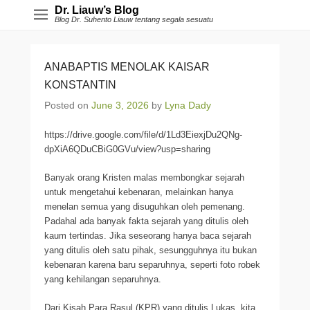
Dr. Liauw’s Blog
Blog Dr. Suhento Liauw tentang segala sesuatu
ANABAPTIS MENOLAK KAISAR
KONSTANTIN
Posted on
June 3, 2026
by
Lyna Dady
https://drive.google.com/file/d/1Ld3EiexjDu2QNg-
dpXiA6QDuCBiG0GVu/view?usp=sharing
Banyak orang Kristen malas membongkar sejarah
untuk mengetahui kebenaran, melainkan hanya
menelan semua yang disuguhkan oleh pemenang.
Padahal ada banyak fakta sejarah yang ditulis oleh
kaum tertindas. Jika seseorang hanya baca sejarah
yang ditulis oleh satu pihak, sesungguhnya itu bukan
kebenaran karena baru separuhnya, seperti foto robek
yang kehilangan separuhnya.
Dari Kisah Para Rasul (KPR) yang ditulis Lukas, kita