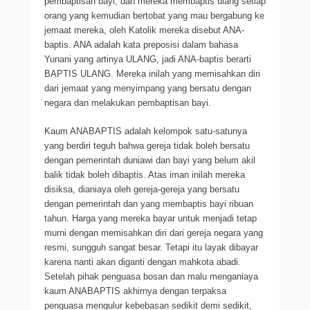
pembaptisan bayi, dan mereka membaptis ulang setiap
orang yang kemudian bertobat yang mau bergabung ke
jemaat mereka, oleh Katolik mereka disebut ANA-
baptis. ANA adalah kata preposisi dalam bahasa
Yunani yang artinya ULANG, jadi ANA-baptis berarti
BAPTIS ULANG. Mereka inilah yang memisahkan diri
dari jemaat yang menyimpang yang bersatu dengan
negara dan melakukan pembaptisan bayi.
Kaum ANABAPTIS adalah kelompok satu-satunya
yang berdiri teguh bahwa gereja tidak boleh bersatu
dengan pemerintah duniawi dan bayi yang belum akil
balik tidak boleh dibaptis. Atas iman inilah mereka
disiksa, dianiaya oleh gereja-gereja yang bersatu
dengan pemerintah dan yang membaptis bayi ribuan
tahun. Harga yang mereka bayar untuk menjadi tetap
murni dengan memisahkan diri dari gereja negara yang
resmi, sungguh sangat besar. Tetapi itu layak dibayar
karena nanti akan diganti dengan mahkota abadi.
Setelah pihak penguasa bosan dan malu menganiaya
kaum ANABAPTIS akhirnya dengan terpaksa
penguasa mengulur kebebasan sedikit demi sedikit,