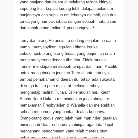
yang panjang dan dalam di belakang telinga kirinya,
sepotong kulit kepala kurang lebih delapan belas cm
panjangnya dan sepuluh cm lebarnya diambil, dan dua
tanda yang nampak dibuat dengan sebuah mata pisau
dari kapak orang Indian di punggungnya.”²
Terry dan orang Perancis itu sedang berjalan bersama
sambil menyanyikan lagu-lagu himne ketika
sekelompok orang-orang Indian yang berjumlah enam
orang menyerang dengan tiba-tiba. Tidak mudah
Tanner mendapatkan sebuah tempat dari imam Katolik
untuk menguburkan jenazah Terry di satu-satunya
tempat pemakaman di daerah itu, tetapi ada sukacita
di sorga ketika para malaikat melayani rohnya
menghadap hadirat Tuhan. Di kemudian hari, kaum
Baptis North Dakota memindahkan jenazahnya ke
pemakaman Presbyterian di Wahalla dan meletakkan
sebuah monumen yang pantas di atas kuburnya.
Orang-orang kudus yang telah mati martir dari gerakan
misionari di Barat seharusnya diingat agar kita dapat
mengenang pengorbanan yang telah mereka buat
untuk menyampaikan Injil kepada semua orang,