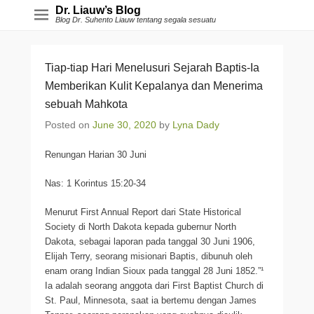
Dr. Liauw’s Blog
Blog Dr. Suhento Liauw tentang segala sesuatu
Tiap-tiap Hari Menelusuri Sejarah Baptis-Ia
Memberikan Kulit Kepalanya dan Menerima
sebuah Mahkota
Posted on
June 30, 2020
by
Lyna Dady
Renungan Harian 30 Juni
Nas: 1 Korintus 15:20-34
Menurut First Annual Report dari State Historical
Society di North Dakota kepada gubernur North
Dakota, sebagai laporan pada tanggal 30 Juni 1906,
Elijah Terry, seorang misionari Baptis, dibunuh oleh
enam orang Indian Sioux pada tanggal 28 Juni 1852.”¹
Ia adalah seorang anggota dari First Baptist Church di
St. Paul, Minnesota, saat ia bertemu dengan James