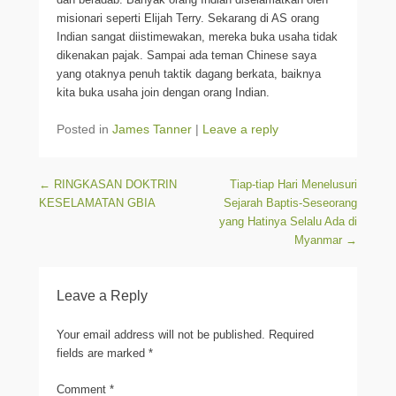
misionari seperti Elijah Terry. Sekarang di AS orang
Indian sangat diistimewakan, mereka buka usaha tidak
dikenakan pajak. Sampai ada teman Chinese saya
yang otaknya penuh taktik dagang berkata, baiknya
kita buka usaha join dengan orang Indian.
Posted in
James Tanner
|
Leave a reply
Post navigation
←
RINGKASAN DOKTRIN
Tiap-tiap Hari Menelusuri
KESELAMATAN GBIA
Sejarah Baptis-Seseorang
yang Hatinya Selalu Ada di
Myanmar
→
Leave a Reply
Your email address will not be published.
Required
fields are marked
*
Comment
*