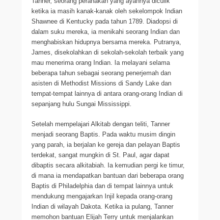
Tanner, seorang peranakan yang ayahnya diculik
ketika ia masih kanak-kanak oleh sekelompok Indian
Shawnee di Kentucky pada tahun 1789. Diadopsi di
dalam suku mereka, ia menikahi seorang Indian dan
menghabiskan hidupnya bersama mereka. Putranya,
James, disekolahkan di sekolah-sekolah terbaik yang
mau menerima orang Indian. Ia melayani selama
beberapa tahun sebagai seorang penerjemah dan
asisten di Methodist Missions di Sandy Lake dan
tempat-tempat lainnya di antara orang-orang Indian di
sepanjang hulu Sungai Mississippi.
Setelah mempelajari Alkitab dengan teliti, Tanner
menjadi seorang Baptis. Pada waktu musim dingin
yang parah, ia berjalan ke gereja dan pelayan Baptis
terdekat, sangat mungkin di St. Paul, agar dapat
dibaptis secara alkitabiah. Ia kemudian pergi ke timur,
di mana ia mendapatkan bantuan dari beberapa orang
Baptis di Philadelphia dan di tempat lainnya untuk
mendukung mengajarkan Injil kepada orang-orang
Indian di wilayah Dakota. Ketika ia pulang, Tanner
memohon bantuan Elijah Terry untuk menjalankan