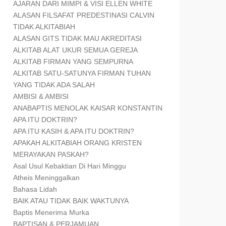
AJARAN DARI MIMPI & VISI ELLEN WHITE
ALASAN FILSAFAT PREDESTINASI CALVIN
TIDAK ALKITABIAH
ALASAN GITS TIDAK MAU AKREDITASI
ALKITAB ALAT UKUR SEMUA GEREJA
ALKITAB FIRMAN YANG SEMPURNA
ALKITAB SATU-SATUNYA FIRMAN TUHAN
YANG TIDAK ADA SALAH
AMBISI & AMBISI
ANABAPTIS MENOLAK KAISAR KONSTANTIN
APA ITU DOKTRIN?
APA ITU KASIH & APA ITU DOKTRIN?
APAKAH ALKITABIAH ORANG KRISTEN
MERAYAKAN PASKAH?
Asal Usul Kebaktian Di Hari Minggu
Atheis Meninggalkan
Bahasa Lidah
BAIK ATAU TIDAK BAIK WAKTUNYA
Baptis Menerima Murka
BAPTISAN & PERJAMUAN