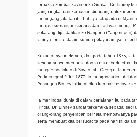
terpaksa kembali ke Amerika Serikat. Dr. Binney 
yang singkat dan kemudian diundang untuk meneri
memegang jabatan itu, hatinya tetap ada di Myanm
menjadi seorang misionaris dan berlayar menuju 
sekarang dipindahkan ke Rangoon (Yangon-pen) da
istrinya terlibat dalam semua pelayanan, yaitu be
Kekuatannya melemah, dan pada tahun 1875, ia te
kesehatannya membaik, dan ia mulai berkhotbah 
menggembalakan di Savannah, Georgia. Ia menerima 
Pada tanggal 9 Juli 1877, ia mengundurkan diri da
Pasangan Binney ini kemudian kembali berlayar 
Ia meninggal dunia di dalam perjalanan itu pada
Hindia. Dr. Binney sangat terkemuka sebagai seo
orang-orang penyembah berhala membawanya pada po
serta membuat kita bersukacita pada hari ini dala