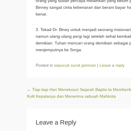
orang yang sudah percaya melainkan yang belum pe
Binney sangat cinta kebenaran dan berani bayar ha
benar.
3. Tekad Dr. Biney untuk menjadi seorang misionari
namun ulang-ulang pergi lagi setelah sehat kembali
demikian. Tuhan mencari orang demikian sebagai 
menjemputnya ke Sorga.
Posted in
sepucuk surat jaminan
|
Leave a reply
Post navigation
←
Tiap-tiap Hari Menelusuri Sejarah Baptis-Ia Memberi
Kulit Kepalanya dan Menerima sebuah Mahkota
Leave a Reply