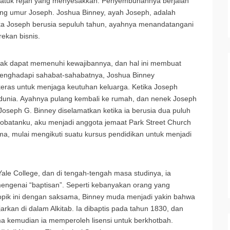
 batuk rejan yang menyesakkan. Penyembuhannya berjalan
ng umur Joseph. Joshua Binney, ayah Joseph, adalah
tika Joseph berusia sepuluh tahun, ayahnya menandatangani
ekan bisnis.
tidak dapat memenuhi kewajibannya, dan hal ini membuat
menghadapi sahabat-sahabatnya, Joshua Binney
keras untuk menjaga keutuhan keluarga. Ketika Joseph
l dunia. Ayahnya pulang kembali ke rumah, dan nenek Joseph
Joseph G. Binney diselamatkan ketika ia berusia dua puluh
ertobatanku, aku menjadi anggota jemaat Park Street Church
ama, mulai mengikuti suatu kursus pendidikan untuk menjadi
ale College, dan di tengah-tengah masa studinya, ia
ngenai “baptisan”. Seperti kebanyakan orang yang
 topik ini dengan saksama, Binney muda menjadi yakin bahwa
rkan di dalam Alkitab. Ia dibaptis pada tahun 1830, dan
a kemudian ia memperoleh lisensi untuk berkhotbah.