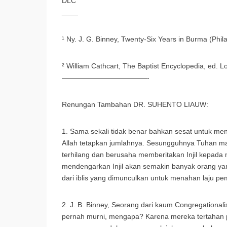
DLC
____
¹ Ny. J. G. Binney, Twenty-Six Years in Burma (Phila
² William Cathcart, The Baptist Encyclopedia, ed. Lo
————————————-
Renungan Tambahan DR. SUHENTO LIAUW:
1. Sama sekali tidak benar bahkan sesat untuk m
Allah tetapkan jumlahnya. Sesungguhnya Tuhan m
terhilang dan berusaha memberitakan Injil kepada
mendengarkan Injil akan semakin banyak orang yan
dari iblis yang dimunculkan untuk menahan laju pemb
2. J. B. Binney, Seorang dari kaum Congregational
pernah murni, mengapa? Karena mereka tertahan p