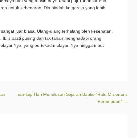
rcaya dan yang masih bayi. Tetapi puji Tuhan karena
rga untuk kebenaran. Dia pindah ke gereja yang lebih
 sangat luar biasa. Ulang-ulang terhalang oleh kesehatan,
. Iblis pasti pusing dan tak tahan menghadapi orang
pelayanNya, yang bertekad melayaniNya hingga maut
kan
Tiap-tiap Hari Menelusuri Sejarah Baptis-“Ratu Misionaris
Perempuan”
→