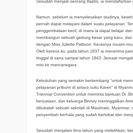
Sesudah menjadi seorang Baptis, ia mendaftarkan d
Namun, sebelum ia menyelesaikan studinya, keseha
pernah dapat melayani dalam suatu pelayanan. T
penggembalaan kecil, di mana ia dapat belajar dan 
membangun sebuah gedung besar yang baru, dan J
dengan Miss Juliette Pattison. Kerasnya musim-mus
Oleh karena itu, pada tahun 1837 ia menerima pan
tinggal di sana sampai tahun 1843. Jemaat menga
misi ke mancanegara.
Kebutuhan yang semakin berkembang ”untuk mem
pelayanan pribumi di antara suku Karen” di Myan
Triennial Convention untuk meminta bantuan Dr. Bin
kenyataan, dan keluarga Binney meninggalkan Am
dibukalah sebuah sekolah di Maulmain, Myanmar,
penyembah berhala yang sudah bertobat dan menj
Sesudah menjalani lima tahun yang meletihkan, k