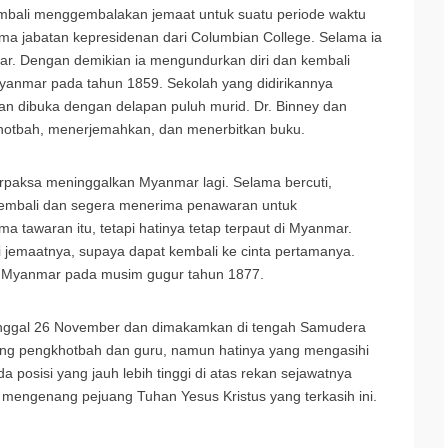
kembali menggembalakan jemaat untuk suatu periode waktu
ma jabatan kepresidenan dari Columbian College. Selama ia
ar. Dengan demikian ia mengundurkan diri dan kembali
Myanmar pada tahun 1859. Sekolah yang didirikannya
n dibuka dengan delapan puluh murid. Dr. Binney dan
rkhotbah, menerjemahkan, dan menerbitkan buku.
rpaksa meninggalkan Myanmar lagi. Selama bercuti,
kembali dan segera menerima penawaran untuk
tawaran itu, tetapi hatinya tetap terpaut di Myanmar.
ri jemaatnya, supaya dapat kembali ke cinta pertamanya.
ke Myanmar pada musim gugur tahun 1877.
 tanggal 26 November dan dimakamkan di tengah Samudera
rang pengkhotbah dan guru, namun hatinya yang mengasihi
sisi yang jauh lebih tinggi di atas rekan sejawatnya
m mengenang pejuang Tuhan Yesus Kristus yang terkasih ini.