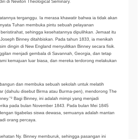
iri di Newton Theological Seminary.
tannya terganggu. Ia merasa khawatir bahwa ia tidak akan
ernyata Tuhan membuka pintu sebuah pelayanan
beristirahat, sehingga kesehatannya dipulihkan. Jemaat itu
oseph Binney ditahbiskan. Pada tahun 1833, ia menikah
im dingin di New England menyulitkan Binney secara fisik.
ggilan menjadi gembala di Savannah, Georgia, dan tetap
lami kemajuan luar biasa, dan mereka terdorong melakukan
bangun dan membuka sebuah sekolah untuk melatih
mar (dahulu disebut Birma atau Burma-pen), mendorong The
ney.”² Bagi Binney, ini adalah mimpi yang menjadi
erika pada bulan November 1843. Pada bulan Mei 1845
 dengan tigabelas siswa dewasa, semuanya adalah mantan
adi orang percaya.
esehatan Ny. Binney memburuk, sehingga pasangan ini