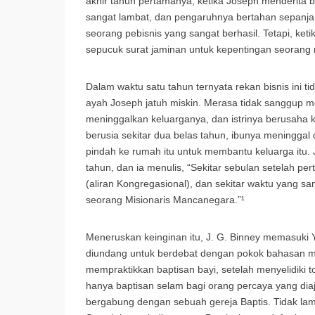
akhir tahun pertamanya, ketika Joseph menderita
sangat lambat, dan pengaruhnya bertahan sepanja
seorang pebisnis yang sangat berhasil. Tetapi, ke
sepucuk surat jaminan untuk kepentingan seorang r
Dalam waktu satu tahun ternyata rekan bisnis ini 
ayah Joseph jatuh miskin. Merasa tidak sanggup 
meninggalkan keluarganya, dan istrinya berusaha 
berusia sekitar dua belas tahun, ibunya meningga
pindah ke rumah itu untuk membantu keluarga itu. 
tahun, dan ia menulis, “Sekitar sebulan setelah p
(aliran Kongregasional), dan sekitar waktu yang s
seorang Misionaris Mancanegara.”¹
Meneruskan keinginan itu, J. G. Binney memasuki Y
diundang untuk berdebat dengan pokok bahasan me
mempraktikkan baptisan bayi, setelah menyelidiki
hanya baptisan selam bagi orang percaya yang diaja
bergabung dengan sebuah gereja Baptis. Tidak lam