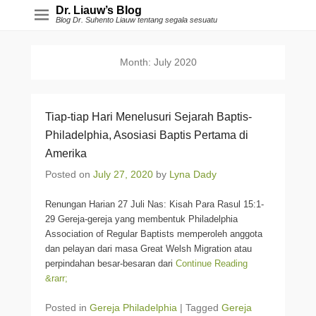
Dr. Liauw’s Blog
Blog Dr. Suhento Liauw tentang segala sesuatu
Month:
July 2020
Tiap-tiap Hari Menelusuri Sejarah Baptis-
Philadelphia, Asosiasi Baptis Pertama di
Amerika
Posted on
July 27, 2020
by
Lyna Dady
Renungan Harian 27 Juli Nas: Kisah Para Rasul 15:1-
29 Gereja-gereja yang membentuk Philadelphia
Association of Regular Baptists memperoleh anggota
dan pelayan dari masa Great Welsh Migration atau
perpindahan besar-besaran dari
Continue Reading
&rarr;
Posted in
Gereja Philadelphia
|
Tagged
Gereja