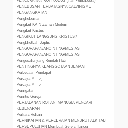
PENCURAHAN ROH KUDUS (Hari Pentakosta).
PENEBUSAN TERBATASNYA CALVINISME
PENGANGKATAN
Penghukuman
Pengikut KAIN Zaman Modern
Pengikut Kristus
PENGIKUT LANGSUNG KRISTUS?
Pengkhotbah Baptis
PENGURAPAN/ANOINTING/MESIAS
PENGURAPAN/ANOINTING/MESIAS
Pengusaha yang Rendah Hati
PENTINGNYA KEANGGOTAAN JEMAAT
Perbedaan Pendapat
Percaya Mimp[i
Percaya Mimpi
Peringatan
Perintis Gereja
PERJALANAN ROHANI MANUSIA PENCARI
KEBENARAN
Perkara Rohani
PERNIKAHAN & PERCERAIAN MENURUT ALKITAB
PERSEPULUHAN Membuat Gereja Hancur