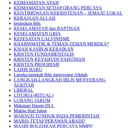
KEIMAMATAN AYAH
KEIMAMATAN SETIAP ORANG PERCAYA
KEISTIMEWAAN KEKRISTENAN – JEMAAT LOKAL
KERAJAAN ALLAH
kerasukan iblis
KESELAMATAN dan BAPTISAN
KESELAMATAN GBIA
KESESATAN CALVINISME
KHARISMATIK & TEMAN-TEMAN MEREKA*
KISAH KASIH & KEBAIKAN
KRISTEN FUNDAMENTALIS
KRISTEN KEYAHUDI-YAHUDIAN
KRISTEN PROGRESIF
LAHIR BARU
Langka-langkah Iblis menyerang Alkitab
LANGKAH-LANGKAH IBLIS MENYERANG
ALKITAB
LIBERAL
LITURGI (RITUAL)
LUBANG JARUM
Makanan Haram DLL
Makna Hari Sabat
MAKSUD TUNDUK PADA PEMERINTAH
MARIA TETAP PERAWAN ABADI?
MASIH BOLEHKAH PERCAYA MMPI?