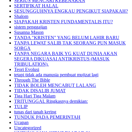
SERIUS MENCARI KEBENARAN
SERTIFIKAT HALAL
SESUNGGUHNYA ENGKAU PENGIKUT SIAPAKAH?
Shalom
SIAPAKAH KRISTEN FUNDAMENTALIS ITU?
sistem penggajian
Susanna Mason
TANDA "KRISTEN" YANG BELUM LAHIR BARU
TANPA LEWAT SALIB TAK SEORANG PUN MASUK
SORGA
TANPA NEGARA BAIK YG KUAT DUNIA AKAN
SEGERA DIKUASAI ANTIKRISTUS (MASUK
TRIBULATION).
Teori Evolusi
tetapi tidak ada manusia pembuat mujizat lagi
Through The Bible
TIDAK BOLEH MENCABUT LALANG
TIDAK DISALIB JUMAT
Tiga Hari Tiga Malam
TRITUNGGAL Ringkasnya demikian:
TULIP
tunas dari tanah kering
TUNDUK PADA PEMERINTAH
Ucapan
Uncategorized