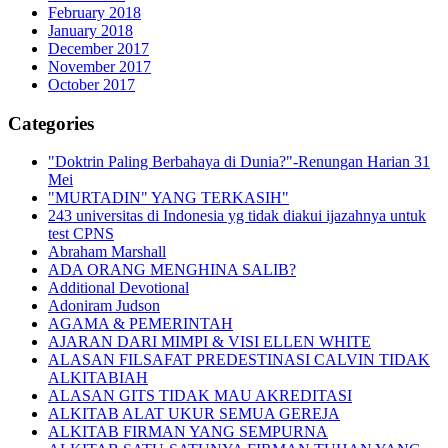
February 2018
January 2018
December 2017
November 2017
October 2017
Categories
"Doktrin Paling Berbahaya di Dunia?"-Renungan Harian 31
Mei
"MURTADIN" YANG TERKASIH"
243 universitas di Indonesia yg tidak diakui ijazahnya untuk
test CPNS
Abraham Marshall
ADA ORANG MENGHINA SALIB?
Additional Devotional
Adoniram Judson
AGAMA & PEMERINTAH
AJARAN DARI MIMPI & VISI ELLEN WHITE
ALASAN FILSAFAT PREDESTINASI CALVIN TIDAK
ALKITABIAH
ALASAN GITS TIDAK MAU AKREDITASI
ALKITAB ALAT UKUR SEMUA GEREJA
ALKITAB FIRMAN YANG SEMPURNA