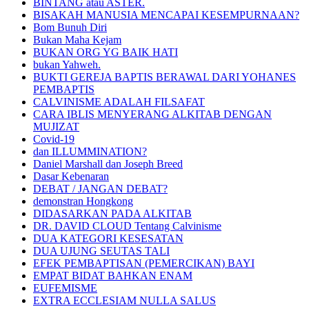
BINTANG atau ASTER.
BISAKAH MANUSIA MENCAPAI KESEMPURNAAN?
Bom Bunuh Diri
Bukan Maha Kejam
BUKAN ORG YG BAIK HATI
bukan Yahweh.
BUKTI GEREJA BAPTIS BERAWAL DARI YOHANES
PEMBAPTIS
CALVINISME ADALAH FILSAFAT
CARA IBLIS MENYERANG ALKITAB DENGAN
MUJIZAT
Covid-19
dan ILLUMMINATION?
Daniel Marshall dan Joseph Breed
Dasar Kebenaran
DEBAT / JANGAN DEBAT?
demonstran Hongkong
DIDASARKAN PADA ALKITAB
DR. DAVID CLOUD Tentang Calvinisme
DUA KATEGORI KESESATAN
DUA UJUNG SEUTAS TALI
EFEK PEMBAPTISAN (PEMERCIKAN) BAYI
EMPAT BIDAT BAHKAN ENAM
EUFEMISME
EXTRA ECCLESIAM NULLA SALUS