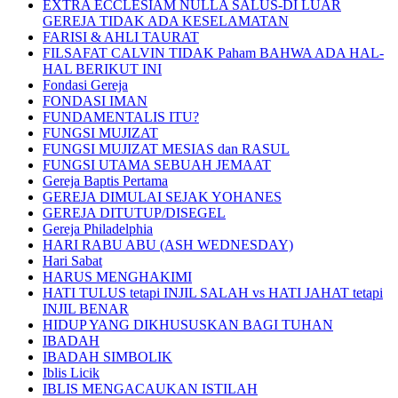
EXTRA ECCLESIAM NULLA SALUS-DI LUAR
GEREJA TIDAK ADA KESELAMATAN
FARISI & AHLI TAURAT
FILSAFAT CALVIN TIDAK Paham BAHWA ADA HAL-
HAL BERIKUT INI
Fondasi Gereja
FONDASI IMAN
FUNDAMENTALIS ITU?
FUNGSI MUJIZAT
FUNGSI MUJIZAT MESIAS dan RASUL
FUNGSI UTAMA SEBUAH JEMAAT
Gereja Baptis Pertama
GEREJA DIMULAI SEJAK YOHANES
GEREJA DITUTUP/DISEGEL
Gereja Philadelphia
HARI RABU ABU (ASH WEDNESDAY)
Hari Sabat
HARUS MENGHAKIMI
HATI TULUS tetapi INJIL SALAH vs HATI JAHAT tetapi
INJIL BENAR
HIDUP YANG DIKHUSUSKAN BAGI TUHAN
IBADAH
IBADAH SIMBOLIK
Iblis Licik
IBLIS MENGACAUKAN ISTILAH