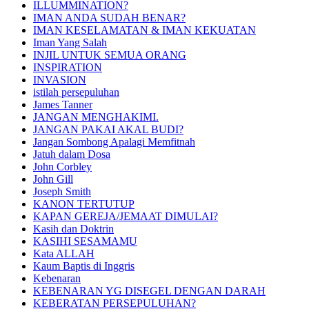
ILLUMMINATION?
IMAN ANDA SUDAH BENAR?
IMAN KESELAMATAN & IMAN KEKUATAN
Iman Yang Salah
INJIL UNTUK SEMUA ORANG
INSPIRATION
INVASION
istilah persepuluhan
James Tanner
JANGAN MENGHAKIMI.
JANGAN PAKAI AKAL BUDI?
Jangan Sombong Apalagi Memfitnah
Jatuh dalam Dosa
John Corbley
John Gill
Joseph Smith
KANON TERTUTUP
KAPAN GEREJA/JEMAAT DIMULAI?
Kasih dan Doktrin
KASIHI SESAMAMU
Kata ALLAH
Kaum Baptis di Inggris
Kebenaran
KEBENARAN YG DISEGEL DENGAN DARAH
KEBERATAN PERSEPULUHAN?