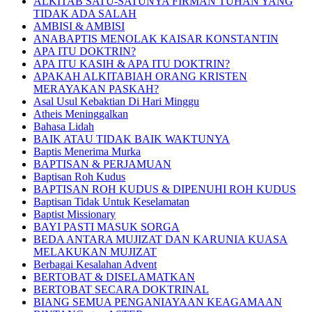
ALKITAB SATU-SATUNYA FIRMAN TUHAN YANG
TIDAK ADA SALAH
AMBISI & AMBISI
ANABAPTIS MENOLAK KAISAR KONSTANTIN
APA ITU DOKTRIN?
APA ITU KASIH & APA ITU DOKTRIN?
APAKAH ALKITABIAH ORANG KRISTEN
MERAYAKAN PASKAH?
Asal Usul Kebaktian Di Hari Minggu
Atheis Meninggalkan
Bahasa Lidah
BAIK ATAU TIDAK BAIK WAKTUNYA
Baptis Menerima Murka
BAPTISAN & PERJAMUAN
Baptisan Roh Kudus
BAPTISAN ROH KUDUS & DIPENUHI ROH KUDUS
Baptisan Tidak Untuk Keselamatan
Baptist Missionary
BAYI PASTI MASUK SORGA
BEDA ANTARA MUJIZAT DAN KARUNIA KUASA
MELAKUKAN MUJIZAT
Berbagai Kesalahan Advent
BERTOBAT & DISELAMATKAN
BERTOBAT SECARA DOKTRINAL
BIANG SEMUA PENGANIAYAAN KEAGAMAAN