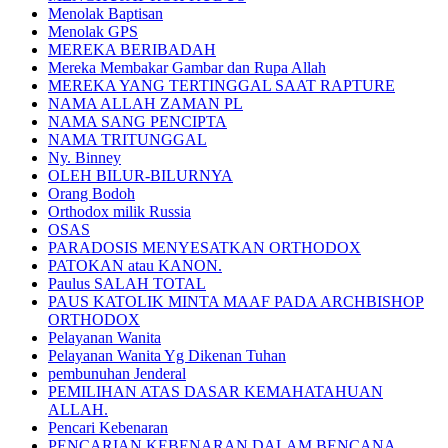
Menolak Baptisan
Menolak GPS
MEREKA BERIBADAH
Mereka Membakar Gambar dan Rupa Allah
MEREKA YANG TERTINGGAL SAAT RAPTURE
NAMA ALLAH ZAMAN PL
NAMA SANG PENCIPTA
NAMA TRITUNGGAL
Ny. Binney
OLEH BILUR-BILURNYA
Orang Bodoh
Orthodox milik Russia
OSAS
PARADOSIS MENYESATKAN ORTHODOX
PATOKAN atau KANON.
Paulus SALAH TOTAL
PAUS KATOLIK MINTA MAAF PADA ARCHBISHOP
ORTHODOX
Pelayanan Wanita
Pelayanan Wanita Yg Dikenan Tuhan
pembunuhan Jenderal
PEMILIHAN ATAS DASAR KEMAHATAHUAN
ALLAH.
Pencari Kebenaran
PENCARIAN KEBENARAN DALAM BENCANA