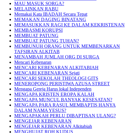
MAU MASUK SORGA?
MELAINKAN RABU
Memakai Kata IBADAH Secara Tepat
MEMAKAN DAGING BINATANG
MEMASUKKAN RAGI KE DALAM KEKRISTENAN
MEMBASMI KORUPSI
MEMBUAT PATUNG
MEMBUAT PATUNG TUHAN?
MEMBUNUH ORANG UNTUK MEMBENARKAN
TAFSIRAN ALKITAB
MENAMBAH JUMLAH ORG DI SURGA
Mencari Kebenaran
MENCARI KEBENARAN ALKITABIAH
MENCARI KEBENARAN Sejati
MENCARI SEKOLAH THEOLOGI GITS
MENEROPONG PERISTIWA AZUSA STREET
Mengapa Gereja Harus lokal Independen
MENGAPA KRISTEN EROPA KALAH
MENGAPA MUNCUL BANYAK KESESATAN?
MENGAPA PARA RASUL MEMBAPTIS HANYA
DALAM NAMA YESUS?
MENGAPAKAH PERLU DIBAPTISAN ULANG?
MENGEJAR KEBENARAN
MENGEJAR KEBENARAN Alkitabiah
MENGHUJAT ROH KUDUS