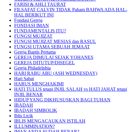
FARISI & AHLI TAURAT
FILSAFAT CALVIN TIDAK Paham BAHWA ADA HAL-
HAL BERIKUT INI
Fondasi Gereja
FONDASI IMAN
FUNDAMENTALIS ITU?
FUNGSI MUJIZAT
FUNGSI MUJIZAT MESIAS dan RASUL
FUNGSI UTAMA SEBUAH JEMAAT
Gereja Baptis Pertama
GEREJA DIMULAI SEJAK YOHANES
GEREJA DITUTUP/DISEGEL
Gereja Philadelphia
HARI RABU ABU (ASH WEDNESDAY)
Hari Sabat
HARUS MENGHAKIMI
HATI TULUS tetapi INJIL SALAH vs HATI JAHAT tetapi
INJIL BENAR
HIDUP YANG DIKHUSUSKAN BAGI TUHAN
IBADAH
IBADAH SIMBOLIK
Iblis Licik
IBLIS MENGACAUKAN ISTILAH
ILLUMMINATION?
IMAN ANDA SUDAH BENAR?