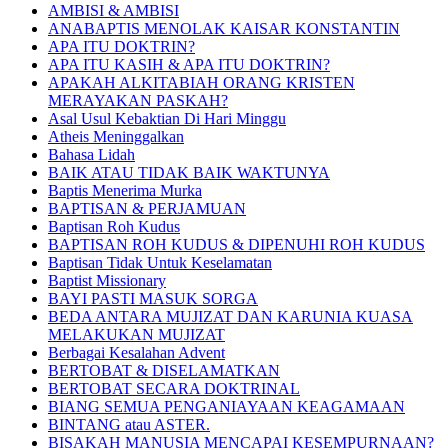
AMBISI & AMBISI
ANABAPTIS MENOLAK KAISAR KONSTANTIN
APA ITU DOKTRIN?
APA ITU KASIH & APA ITU DOKTRIN?
APAKAH ALKITABIAH ORANG KRISTEN
MERAYAKAN PASKAH?
Asal Usul Kebaktian Di Hari Minggu
Atheis Meninggalkan
Bahasa Lidah
BAIK ATAU TIDAK BAIK WAKTUNYA
Baptis Menerima Murka
BAPTISAN & PERJAMUAN
Baptisan Roh Kudus
BAPTISAN ROH KUDUS & DIPENUHI ROH KUDUS
Baptisan Tidak Untuk Keselamatan
Baptist Missionary
BAYI PASTI MASUK SORGA
BEDA ANTARA MUJIZAT DAN KARUNIA KUASA
MELAKUKAN MUJIZAT
Berbagai Kesalahan Advent
BERTOBAT & DISELAMATKAN
BERTOBAT SECARA DOKTRINAL
BIANG SEMUA PENGANIAYAAN KEAGAMAAN
BINTANG atau ASTER.
BISAKAH MANUSIA MENCAPAI KESEMPURNAAN?