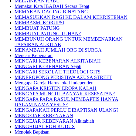
MELAINKAN RABU
Memakai Kata IBADAH Secara Tepat
MEMAKAN DAGING BINATANG
MEMASUKKAN RAGI KE DALAM KEKRISTENAN
MEMBASMI KORUPSI
MEMBUAT PATUNG
MEMBUAT PATUNG TUHAN?
MEMBUNUH ORANG UNTUK MEMBENARKAN
TAFSIRAN ALKITAB
MENAMBAH JUMLAH ORG DI SURGA
Mencari Kebenaran
MENCARI KEBENARAN ALKITABIAH
MENCARI KEBENARAN Sejati
MENCARI SEKOLAH THEOLOGI GITS
MENEROPONG PERISTIWA AZUSA STREET
Mengapa Gereja Harus lokal Independen
MENGAPA KRISTEN EROPA KALAH
MENGAPA MUNCUL BANYAK KESESATAN?
MENGAPA PARA RASUL MEMBAPTIS HANYA
DALAM NAMA YESUS?
MENGAPAKAH PERLU DIBAPTISAN ULANG?
MENGEJAR KEBENARAN
MENGEJAR KEBENARAN Alkitabiah
MENGHUJAT ROH KUDUS
Menolak Baptisan