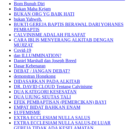
Bom Bunuh Diri
Bukan Maha Kejam
BUKAN ORG YG BAIK HATI
bukan Yahweh.
BUKTI GEREJA BAPTIS BERAWAL DARI YOHANES
PEMBAPTIS
CALVINISME ADALAH FILSAFAT
CARA IBLIS MENYERANG ALKITAB DENGAN
MUJIZAT
Covid-19
dan ILLUMMINATION?
Daniel Marshall dan Joseph Breed
Dasar Kebenaran
DEBAT / JANGAN DEBAT?
demonstran Hongkong
DIDASARKAN PADA ALKITAB
DR. DAVID CLOUD Tentang Calvinisme
DUA KATEGORI KESESATAN
DUA UJUNG SEUTAS TALI
EFEK PEMBAPTISAN (PEMERCIKAN) BAYI
EMPAT BIDAT BAHKAN ENAM
EUFEMISME
EXTRA ECCLESIAM NULLA SALUS
EXTRA ECCLESIAM NULLA SALUS-DI LUAR
GEREJA TIDAK ADA KESELAMATAN