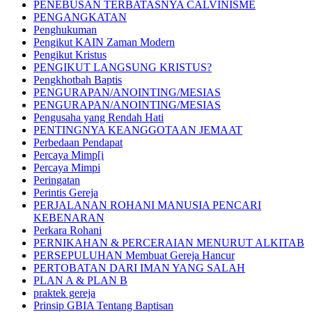
PENEBUSAN TERBATASNYA CALVINISME
PENGANGKATAN
Penghukuman
Pengikut KAIN Zaman Modern
Pengikut Kristus
PENGIKUT LANGSUNG KRISTUS?
Pengkhotbah Baptis
PENGURAPAN/ANOINTING/MESIAS
PENGURAPAN/ANOINTING/MESIAS
Pengusaha yang Rendah Hati
PENTINGNYA KEANGGOTAAN JEMAAT
Perbedaan Pendapat
Percaya Mimp[i
Percaya Mimpi
Peringatan
Perintis Gereja
PERJALANAN ROHANI MANUSIA PENCARI
KEBENARAN
Perkara Rohani
PERNIKAHAN & PERCERAIAN MENURUT ALKITAB
PERSEPULUHAN Membuat Gereja Hancur
PERTOBATAN DARI IMAN YANG SALAH
PLAN A & PLAN B
praktek gereja
Prinsip GBIA Tentang Baptisan