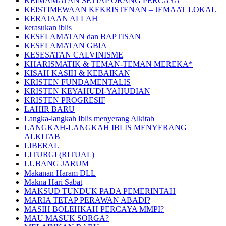
KEIMAMATAN SETIAP ORANG PERCAYA
KEISTIMEWAAN KEKRISTENAN – JEMAAT LOKAL
KERAJAAN ALLAH
kerasukan iblis
KESELAMATAN dan BAPTISAN
KESELAMATAN GBIA
KESESATAN CALVINISME
KHARISMATIK & TEMAN-TEMAN MEREKA*
KISAH KASIH & KEBAIKAN
KRISTEN FUNDAMENTALIS
KRISTEN KEYAHUDI-YAHUDIAN
KRISTEN PROGRESIF
LAHIR BARU
Langka-langkah Iblis menyerang Alkitab
LANGKAH-LANGKAH IBLIS MENYERANG
ALKITAB
LIBERAL
LITURGI (RITUAL)
LUBANG JARUM
Makanan Haram DLL
Makna Hari Sabat
MAKSUD TUNDUK PADA PEMERINTAH
MARIA TETAP PERAWAN ABADI?
MASIH BOLEHKAH PERCAYA MMPI?
MAU MASUK SORGA?