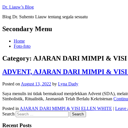
Dr. Liauw’s Blog
Blog Dr. Suhento Liauw tentang segala sesuatu
Secondary Menu
Home
Foto-foto
Category:
AJARAN DARI MIMPI & VIS
ADVENT, AJARAN DARI MIMPI & VIS
Posted on
August 13, 2022
by
Lyna Dady
Saya menulis ini tidak bermaksud menjelekkan Advent (SDA), melai
Simbolistik, Ritualistik, Jasmaniah Telah Berlalu Kekristenan
Continu
Posted in
AJARAN DARI MIMPI & VISI ELLEN WHITE
|
Leave 
Search
Recent Posts