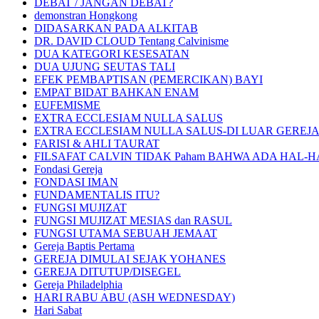
DEBAT / JANGAN DEBAT?
demonstran Hongkong
DIDASARKAN PADA ALKITAB
DR. DAVID CLOUD Tentang Calvinisme
DUA KATEGORI KESESATAN
DUA UJUNG SEUTAS TALI
EFEK PEMBAPTISAN (PEMERCIKAN) BAYI
EMPAT BIDAT BAHKAN ENAM
EUFEMISME
EXTRA ECCLESIAM NULLA SALUS
EXTRA ECCLESIAM NULLA SALUS-DI LUAR GEREJ
FARISI & AHLI TAURAT
FILSAFAT CALVIN TIDAK Paham BAHWA ADA HAL-HA
Fondasi Gereja
FONDASI IMAN
FUNDAMENTALIS ITU?
FUNGSI MUJIZAT
FUNGSI MUJIZAT MESIAS dan RASUL
FUNGSI UTAMA SEBUAH JEMAAT
Gereja Baptis Pertama
GEREJA DIMULAI SEJAK YOHANES
GEREJA DITUTUP/DISEGEL
Gereja Philadelphia
HARI RABU ABU (ASH WEDNESDAY)
Hari Sabat