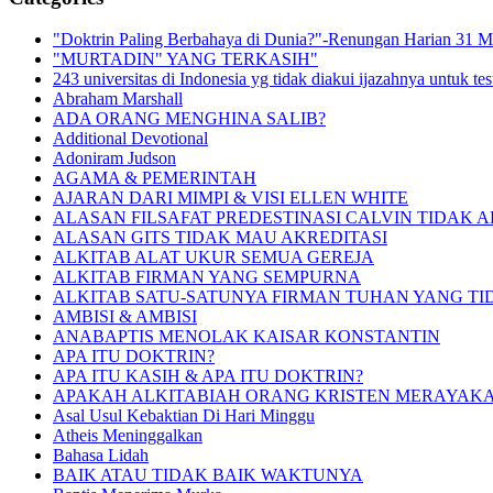
"Doktrin Paling Berbahaya di Dunia?"-Renungan Harian 31 M
"MURTADIN" YANG TERKASIH"
243 universitas di Indonesia yg tidak diakui ijazahnya untuk t
Abraham Marshall
ADA ORANG MENGHINA SALIB?
Additional Devotional
Adoniram Judson
AGAMA & PEMERINTAH
AJARAN DARI MIMPI & VISI ELLEN WHITE
ALASAN FILSAFAT PREDESTINASI CALVIN TIDAK 
ALASAN GITS TIDAK MAU AKREDITASI
ALKITAB ALAT UKUR SEMUA GEREJA
ALKITAB FIRMAN YANG SEMPURNA
ALKITAB SATU-SATUNYA FIRMAN TUHAN YANG TI
AMBISI & AMBISI
ANABAPTIS MENOLAK KAISAR KONSTANTIN
APA ITU DOKTRIN?
APA ITU KASIH & APA ITU DOKTRIN?
APAKAH ALKITABIAH ORANG KRISTEN MERAYAK
Asal Usul Kebaktian Di Hari Minggu
Atheis Meninggalkan
Bahasa Lidah
BAIK ATAU TIDAK BAIK WAKTUNYA