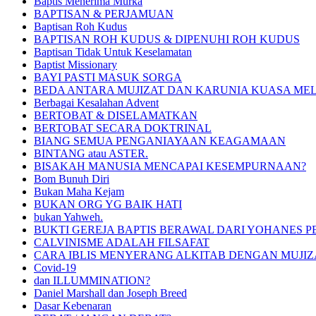
Baptis Menerima Murka
BAPTISAN & PERJAMUAN
Baptisan Roh Kudus
BAPTISAN ROH KUDUS & DIPENUHI ROH KUDUS
Baptisan Tidak Untuk Keselamatan
Baptist Missionary
BAYI PASTI MASUK SORGA
BEDA ANTARA MUJIZAT DAN KARUNIA KUASA ME
Berbagai Kesalahan Advent
BERTOBAT & DISELAMATKAN
BERTOBAT SECARA DOKTRINAL
BIANG SEMUA PENGANIAYAAN KEAGAMAAN
BINTANG atau ASTER.
BISAKAH MANUSIA MENCAPAI KESEMPURNAAN?
Bom Bunuh Diri
Bukan Maha Kejam
BUKAN ORG YG BAIK HATI
bukan Yahweh.
BUKTI GEREJA BAPTIS BERAWAL DARI YOHANES P
CALVINISME ADALAH FILSAFAT
CARA IBLIS MENYERANG ALKITAB DENGAN MUJIZ
Covid-19
dan ILLUMMINATION?
Daniel Marshall dan Joseph Breed
Dasar Kebenaran