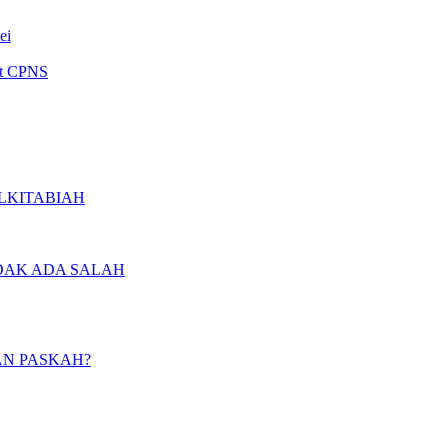
ei
est CPNS
ALKITABIAH
DAK ADA SALAH
AN PASKAH?