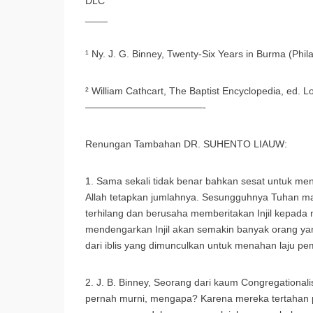
DLC
____
¹ Ny. J. G. Binney, Twenty-Six Years in Burma (Phila
² William Cathcart, The Baptist Encyclopedia, ed. Lo
————————————-
Renungan Tambahan DR. SUHENTO LIAUW:
1. Sama sekali tidak benar bahkan sesat untuk m
Allah tetapkan jumlahnya. Sesungguhnya Tuhan m
terhilang dan berusaha memberitakan Injil kepada
mendengarkan Injil akan semakin banyak orang yan
dari iblis yang dimunculkan untuk menahan laju pemb
2. J. B. Binney, Seorang dari kaum Congregational
pernah murni, mengapa? Karena mereka tertahan p