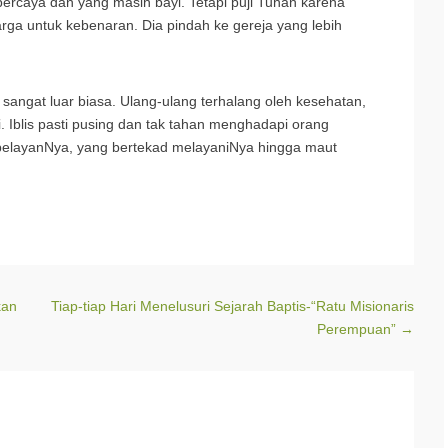
rcaya dan yang masih bayi. Tetapi puji Tuhan karena
rga untuk kebenaran. Dia pindah ke gereja yang lebih
 sangat luar biasa. Ulang-ulang terhalang oleh kesehatan,
. Iblis pasti pusing dan tak tahan menghadapi orang
pelayanNya, yang bertekad melayaniNya hingga maut
kan
Tiap-tiap Hari Menelusuri Sejarah Baptis-“Ratu Misionaris
Perempuan”
→