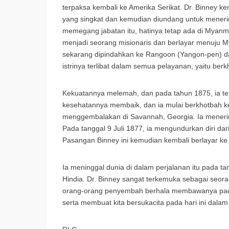
terpaksa kembali ke Amerika Serikat. Dr. Binney 
yang singkat dan kemudian diundang untuk meneri
memegang jabatan itu, hatinya tetap ada di Myanm
menjadi seorang misionaris dan berlayar menuju 
sekarang dipindahkan ke Rangoon (Yangon-pen) da
istrinya terlibat dalam semua pelayanan, yaitu be
Kekuatannya melemah, dan pada tahun 1875, ia te
kesehatannya membaik, dan ia mulai berkhotbah 
menggembalakan di Savannah, Georgia. Ia menerima 
Pada tanggal 9 Juli 1877, ia mengundurkan diri da
Pasangan Binney ini kemudian kembali berlayar 
Ia meninggal dunia di dalam perjalanan itu pada
Hindia. Dr. Binney sangat terkemuka sebagai seo
orang-orang penyembah berhala membawanya pada po
serta membuat kita bersukacita pada hari ini dala