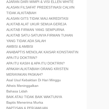
AJARAN DARI MIMPI & VISI ELLEN WHITE
ALASAN FILSAFAT PREDESTINASI CALVIN
TIDAK ALKITABIAH
ALASAN GITS TIDAK MAU AKREDITASI
ALKITAB ALAT UKUR SEMUA GEREJA
ALKITAB FIRMAN YANG SEMPURNA
ALKITAB SATU-SATUNYA FIRMAN TUHAN
YANG TIDAK ADA SALAH
AMBISI & AMBISI
ANABAPTIS MENOLAK KAISAR KONSTANTIN
APA ITU DOKTRIN?
APA ITU KASIH & APA ITU DOKTRIN?
APAKAH ALKITABIAH ORANG KRISTEN
MERAYAKAN PASKAH?
Asal Usul Kebaktian Di Hari Minggu
Atheis Meninggalkan
Bahasa Lidah
BAIK ATAU TIDAK BAIK WAKTUNYA
Baptis Menerima Murka
BAPTISAN & PERJAMUAN