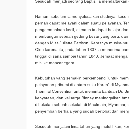
Sesudah menjadi seorang Baptis, ia mendaftarkan d
Namun, sebelum ia menyelesaikan studinya, keseha
pernah dapat melayani dalam suatu pelayanan. T
penggembalaan kecil, di mana ia dapat belajar dan 
membangun sebuah gedung besar yang baru, dan J
dengan Miss Juliette Pattison. Kerasnya musim-mus
Oleh karena itu, pada tahun 1837 ia menerima pan
tinggal di sana sampai tahun 1843. Jemaat menga
misi ke mancanegara.
Kebutuhan yang semakin berkembang ”untuk mem
pelayanan pribumi di antara suku Karen” di Myan
Triennial Convention untuk meminta bantuan Dr. Bin
kenyataan, dan keluarga Binney meninggalkan Am
dibukalah sebuah sekolah di Maulmain, Myanmar,
penyembah berhala yang sudah bertobat dan menj
Sesudah menjalani lima tahun yang meletihkan, k