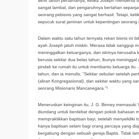
akhir tahun pertamanya, ketika Joseph menderita
sangat lambat, dan pengaruhnya bertahan sepanja
seorang pebisnis yang sangat berhasil. Tetapi, ke
sepucuk surat jaminan untuk kepentingan seorang r
Dalam waktu satu tahun ternyata rekan bisnis ini 
ayah Joseph jatuh miskin. Merasa tidak sanggup 
meninggalkan keluarganya, dan istrinya berusaha 
berusia sekitar dua belas tahun, ibunya meningga
pindah ke rumah itu untuk membantu keluarga itu. 
tahun, dan ia menulis, “Sekitar sebulan setelah p
(aliran Kongregasional), dan sekitar waktu yang s
seorang Misionaris Mancanegara.”¹
Meneruskan keinginan itu, J. G. Binney memasuki Y
diundang untuk berdebat dengan pokok bahasan me
mempraktikkan baptisan bayi, setelah menyelidiki
hanya baptisan selam bagi orang percaya yang diaja
bergabung dengan sebuah gereja Baptis. Tidak lam