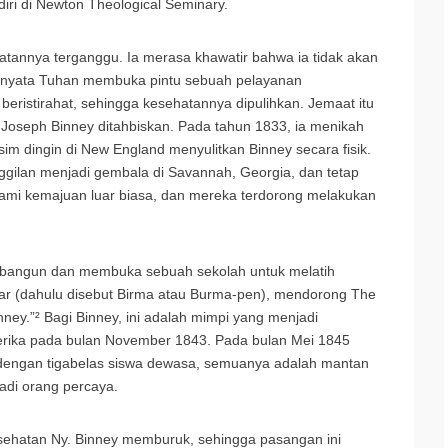
iri di Newton Theological Seminary.
tannya terganggu. Ia merasa khawatir bahwa ia tidak akan
ernyata Tuhan membuka pintu sebuah pelayanan
beristirahat, sehingga kesehatannya dipulihkan. Jemaat itu
oseph Binney ditahbiskan. Pada tahun 1833, ia menikah
im dingin di New England menyulitkan Binney secara fisik.
ggilan menjadi gembala di Savannah, Georgia, dan tetap
lami kemajuan luar biasa, dan mereka terdorong melakukan
bangun dan membuka sebuah sekolah untuk melatih
mar (dahulu disebut Birma atau Burma-pen), mendorong The
ney.”² Bagi Binney, ini adalah mimpi yang menjadi
erika pada bulan November 1843. Pada bulan Mei 1845
 dengan tigabelas siswa dewasa, semuanya adalah mantan
adi orang percaya.
esehatan Ny. Binney memburuk, sehingga pasangan ini