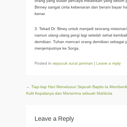
orang yang sudah percaya melainkan yang belum pe
Binney sangat cinta kebenaran dan berani bayar ha
benar.
3. Tekad Dr. Biney untuk menjadi seorang misionari
namun ulang-ulang pergi lagi setelah sehat kembali
demikian. Tuhan mencari orang demikian sebagai 
menjemputnya ke Sorga.
Posted in
sepucuk surat jaminan
|
Leave a reply
Post navigation
←
Tiap-tiap Hari Menelusuri Sejarah Baptis-Ia Memberi
Kulit Kepalanya dan Menerima sebuah Mahkota
Leave a Reply