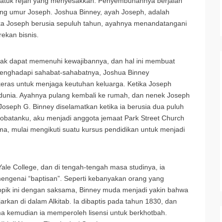
 batuk rejan yang menyesakkan. Penyembuhannya berjalan
ng umur Joseph. Joshua Binney, ayah Joseph, adalah
tika Joseph berusia sepuluh tahun, ayahnya menandatangani
ekan bisnis.
tidak dapat memenuhi kewajibannya, dan hal ini membuat
menghadapi sahabat-sahabatnya, Joshua Binney
keras untuk menjaga keutuhan keluarga. Ketika Joseph
l dunia. Ayahnya pulang kembali ke rumah, dan nenek Joseph
Joseph G. Binney diselamatkan ketika ia berusia dua puluh
ertobatanku, aku menjadi anggota jemaat Park Street Church
ama, mulai mengikuti suatu kursus pendidikan untuk menjadi
ale College, dan di tengah-tengah masa studinya, ia
ngenai “baptisan”. Seperti kebanyakan orang yang
 topik ini dengan saksama, Binney muda menjadi yakin bahwa
rkan di dalam Alkitab. Ia dibaptis pada tahun 1830, dan
a kemudian ia memperoleh lisensi untuk berkhotbah.