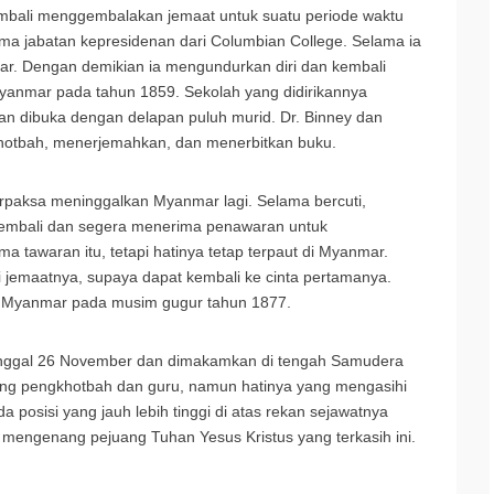
kembali menggembalakan jemaat untuk suatu periode waktu
ma jabatan kepresidenan dari Columbian College. Selama ia
ar. Dengan demikian ia mengundurkan diri dan kembali
Myanmar pada tahun 1859. Sekolah yang didirikannya
n dibuka dengan delapan puluh murid. Dr. Binney dan
rkhotbah, menerjemahkan, dan menerbitkan buku.
rpaksa meninggalkan Myanmar lagi. Selama bercuti,
kembali dan segera menerima penawaran untuk
tawaran itu, tetapi hatinya tetap terpaut di Myanmar.
ri jemaatnya, supaya dapat kembali ke cinta pertamanya.
ke Myanmar pada musim gugur tahun 1877.
 tanggal 26 November dan dimakamkan di tengah Samudera
rang pengkhotbah dan guru, namun hatinya yang mengasihi
sisi yang jauh lebih tinggi di atas rekan sejawatnya
m mengenang pejuang Tuhan Yesus Kristus yang terkasih ini.