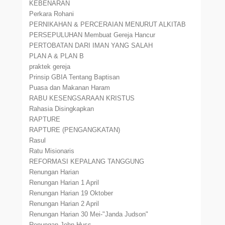
KEBENARAN
Perkara Rohani
PERNIKAHAN & PERCERAIAN MENURUT ALKITAB
PERSEPULUHAN Membuat Gereja Hancur
PERTOBATAN DARI IMAN YANG SALAH
PLAN A & PLAN B
praktek gereja
Prinsip GBIA Tentang Baptisan
Puasa dan Makanan Haram
RABU KESENGSARAAN KRISTUS
Rahasia Disingkapkan
RAPTURE
RAPTURE (PENGANGKATAN)
Rasul
Ratu Misionaris
REFORMASI KEPALANG TANGGUNG
Renungan Harian
Renungan Harian 1 April
Renungan Harian 19 Oktober
Renungan Harian 2 April
Renungan Harian 30 Mei-"Janda Judson"
Renungan-John Huss