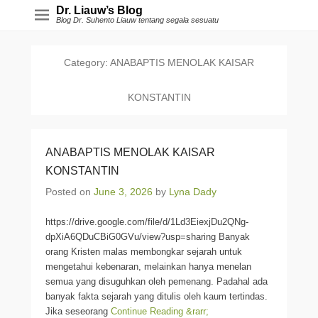
Dr. Liauw’s Blog
Blog Dr. Suhento Liauw tentang segala sesuatu
Category:
ANABAPTIS MENOLAK KAISAR
KONSTANTIN
ANABAPTIS MENOLAK KAISAR
KONSTANTIN
Posted on
June 3, 2026
by
Lyna Dady
https://drive.google.com/file/d/1Ld3EiexjDu2QNg-
dpXiA6QDuCBiG0GVu/view?usp=sharing Banyak
orang Kristen malas membongkar sejarah untuk
mengetahui kebenaran, melainkan hanya menelan
semua yang disuguhkan oleh pemenang. Padahal ada
banyak fakta sejarah yang ditulis oleh kaum tertindas.
Jika seseorang
Continue Reading &rarr;