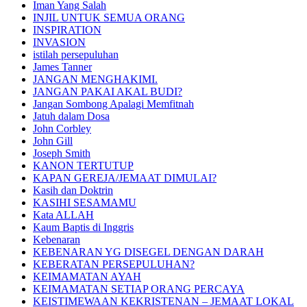
Iman Yang Salah
INJIL UNTUK SEMUA ORANG
INSPIRATION
INVASION
istilah persepuluhan
James Tanner
JANGAN MENGHAKIMI.
JANGAN PAKAI AKAL BUDI?
Jangan Sombong Apalagi Memfitnah
Jatuh dalam Dosa
John Corbley
John Gill
Joseph Smith
KANON TERTUTUP
KAPAN GEREJA/JEMAAT DIMULAI?
Kasih dan Doktrin
KASIHI SESAMAMU
Kata ALLAH
Kaum Baptis di Inggris
Kebenaran
KEBENARAN YG DISEGEL DENGAN DARAH
KEBERATAN PERSEPULUHAN?
KEIMAMATAN AYAH
KEIMAMATAN SETIAP ORANG PERCAYA
KEISTIMEWAAN KEKRISTENAN – JEMAAT LOKAL