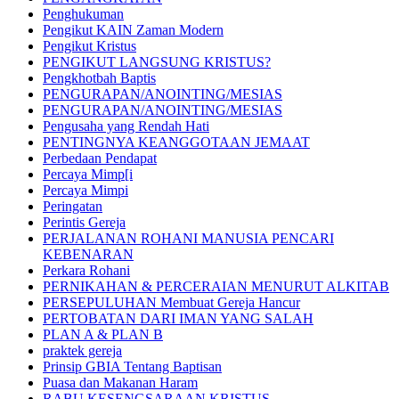
Penghukuman
Pengikut KAIN Zaman Modern
Pengikut Kristus
PENGIKUT LANGSUNG KRISTUS?
Pengkhotbah Baptis
PENGURAPAN/ANOINTING/MESIAS
PENGURAPAN/ANOINTING/MESIAS
Pengusaha yang Rendah Hati
PENTINGNYA KEANGGOTAAN JEMAAT
Perbedaan Pendapat
Percaya Mimp[i
Percaya Mimpi
Peringatan
Perintis Gereja
PERJALANAN ROHANI MANUSIA PENCARI
KEBENARAN
Perkara Rohani
PERNIKAHAN & PERCERAIAN MENURUT ALKITAB
PERSEPULUHAN Membuat Gereja Hancur
PERTOBATAN DARI IMAN YANG SALAH
PLAN A & PLAN B
praktek gereja
Prinsip GBIA Tentang Baptisan
Puasa dan Makanan Haram
RABU KESENGSARAAN KRISTUS