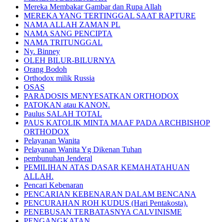
Mereka Membakar Gambar dan Rupa Allah
MEREKA YANG TERTINGGAL SAAT RAPTURE
NAMA ALLAH ZAMAN PL
NAMA SANG PENCIPTA
NAMA TRITUNGGAL
Ny. Binney
OLEH BILUR-BILURNYA
Orang Bodoh
Orthodox milik Russia
OSAS
PARADOSIS MENYESATKAN ORTHODOX
PATOKAN atau KANON.
Paulus SALAH TOTAL
PAUS KATOLIK MINTA MAAF PADA ARCHBISHOP
ORTHODOX
Pelayanan Wanita
Pelayanan Wanita Yg Dikenan Tuhan
pembunuhan Jenderal
PEMILIHAN ATAS DASAR KEMAHATAHUAN
ALLAH.
Pencari Kebenaran
PENCARIAN KEBENARAN DALAM BENCANA
PENCURAHAN ROH KUDUS (Hari Pentakosta).
PENEBUSAN TERBATASNYA CALVINISME
PENGANGKATAN