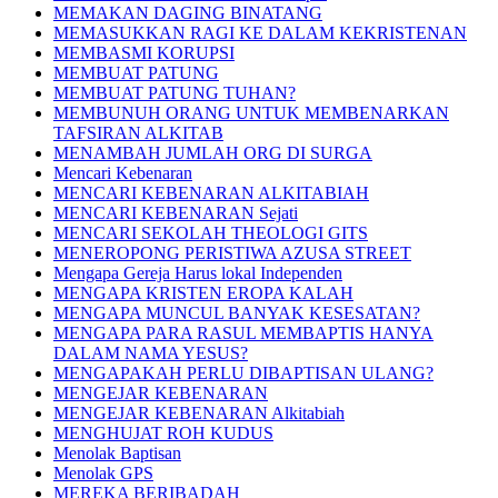
MEMAKAN DAGING BINATANG
MEMASUKKAN RAGI KE DALAM KEKRISTENAN
MEMBASMI KORUPSI
MEMBUAT PATUNG
MEMBUAT PATUNG TUHAN?
MEMBUNUH ORANG UNTUK MEMBENARKAN
TAFSIRAN ALKITAB
MENAMBAH JUMLAH ORG DI SURGA
Mencari Kebenaran
MENCARI KEBENARAN ALKITABIAH
MENCARI KEBENARAN Sejati
MENCARI SEKOLAH THEOLOGI GITS
MENEROPONG PERISTIWA AZUSA STREET
Mengapa Gereja Harus lokal Independen
MENGAPA KRISTEN EROPA KALAH
MENGAPA MUNCUL BANYAK KESESATAN?
MENGAPA PARA RASUL MEMBAPTIS HANYA
DALAM NAMA YESUS?
MENGAPAKAH PERLU DIBAPTISAN ULANG?
MENGEJAR KEBENARAN
MENGEJAR KEBENARAN Alkitabiah
MENGHUJAT ROH KUDUS
Menolak Baptisan
Menolak GPS
MEREKA BERIBADAH