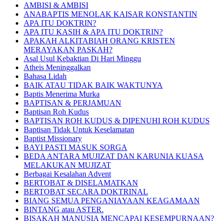
AMBISI & AMBISI
ANABAPTIS MENOLAK KAISAR KONSTANTIN
APA ITU DOKTRIN?
APA ITU KASIH & APA ITU DOKTRIN?
APAKAH ALKITABIAH ORANG KRISTEN
MERAYAKAN PASKAH?
Asal Usul Kebaktian Di Hari Minggu
Atheis Meninggalkan
Bahasa Lidah
BAIK ATAU TIDAK BAIK WAKTUNYA
Baptis Menerima Murka
BAPTISAN & PERJAMUAN
Baptisan Roh Kudus
BAPTISAN ROH KUDUS & DIPENUHI ROH KUDUS
Baptisan Tidak Untuk Keselamatan
Baptist Missionary
BAYI PASTI MASUK SORGA
BEDA ANTARA MUJIZAT DAN KARUNIA KUASA
MELAKUKAN MUJIZAT
Berbagai Kesalahan Advent
BERTOBAT & DISELAMATKAN
BERTOBAT SECARA DOKTRINAL
BIANG SEMUA PENGANIAYAAN KEAGAMAAN
BINTANG atau ASTER.
BISAKAH MANUSIA MENCAPAI KESEMPURNAAN?