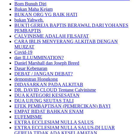
Bom Bunuh Diri
Bukan Maha Kejam
BUKAN ORG YG BAIK HATI
bukan Yahweh.
BUKTI GEREJA BAPTIS BERAWAL DARI YOHANES
PEMBAPTIS
CALVINISME ADALAH FILSAFAT
CARA IBLIS MENYERANG ALKITAB DENGAN
MUJIZAT
Covid-19
dan ILLUMMINATION?
Daniel Marshall dan Joseph Breed
Dasar Kebenaran
DEBAT / JANGAN DEBAT?
demonstran Hongkong
DIDASARKAN PADA ALKITAB
DR. DAVID CLOUD Tentang Calvinisme
DUA KATEGORI KESESATAN
DUA UJUNG SEUTAS TALI
EFEK PEMBAPTISAN (PEMERCIKAN) BAYI
EMPAT BIDAT BAHKAN ENAM
EUFEMISME
EXTRA ECCLESIAM NULLA SALUS
EXTRA ECCLESIAM NULLA SALUS-DI LUAR
GEREJA TIDAK ADA KESELAMATAN