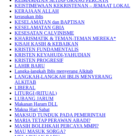
KEIMAMATAN SETIAP ORANG PERCAYA
KEISTIMEWAAN KEKRISTENAN – JEMAAT LOKAL
KERAJAAN ALLAH
kerasukan iblis
KESELAMATAN dan BAPTISAN
KESELAMATAN GBIA
KESESATAN CALVINISME
KHARISMATIK & TEMAN-TEMAN MEREKA*
KISAH KASIH & KEBAIKAN
KRISTEN FUNDAMENTALIS
KRISTEN KEYAHUDI-YAHUDIAN
KRISTEN PROGRESIF
LAHIR BARU
Langka-langkah Iblis menyerang Alkitab
LANGKAH-LANGKAH IBLIS MENYERANG
ALKITAB
LIBERAL
LITURGI (RITUAL)
LUBANG JARUM
Makanan Haram DLL
Makna Hari Sabat
MAKSUD TUNDUK PADA PEMERINTAH
MARIA TETAP PERAWAN ABADI?
MASIH BOLEHKAH PERCAYA MMPI?
MAU MASUK SORGA?