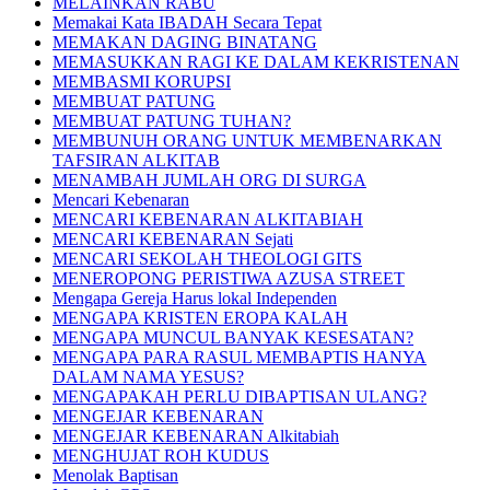
MELAINKAN RABU
Memakai Kata IBADAH Secara Tepat
MEMAKAN DAGING BINATANG
MEMASUKKAN RAGI KE DALAM KEKRISTENAN
MEMBASMI KORUPSI
MEMBUAT PATUNG
MEMBUAT PATUNG TUHAN?
MEMBUNUH ORANG UNTUK MEMBENARKAN
TAFSIRAN ALKITAB
MENAMBAH JUMLAH ORG DI SURGA
Mencari Kebenaran
MENCARI KEBENARAN ALKITABIAH
MENCARI KEBENARAN Sejati
MENCARI SEKOLAH THEOLOGI GITS
MENEROPONG PERISTIWA AZUSA STREET
Mengapa Gereja Harus lokal Independen
MENGAPA KRISTEN EROPA KALAH
MENGAPA MUNCUL BANYAK KESESATAN?
MENGAPA PARA RASUL MEMBAPTIS HANYA
DALAM NAMA YESUS?
MENGAPAKAH PERLU DIBAPTISAN ULANG?
MENGEJAR KEBENARAN
MENGEJAR KEBENARAN Alkitabiah
MENGHUJAT ROH KUDUS
Menolak Baptisan