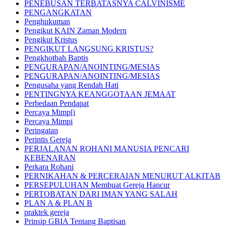
PENEBUSAN TERBATASNYA CALVINISME
PENGANGKATAN
Penghukuman
Pengikut KAIN Zaman Modern
Pengikut Kristus
PENGIKUT LANGSUNG KRISTUS?
Pengkhotbah Baptis
PENGURAPAN/ANOINTING/MESIAS
PENGURAPAN/ANOINTING/MESIAS
Pengusaha yang Rendah Hati
PENTINGNYA KEANGGOTAAN JEMAAT
Perbedaan Pendapat
Percaya Mimp[i
Percaya Mimpi
Peringatan
Perintis Gereja
PERJALANAN ROHANI MANUSIA PENCARI
KEBENARAN
Perkara Rohani
PERNIKAHAN & PERCERAIAN MENURUT ALKITAB
PERSEPULUHAN Membuat Gereja Hancur
PERTOBATAN DARI IMAN YANG SALAH
PLAN A & PLAN B
praktek gereja
Prinsip GBIA Tentang Baptisan