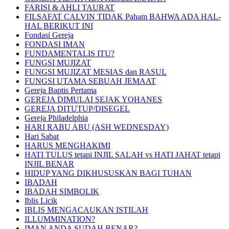
FARISI & AHLI TAURAT
FILSAFAT CALVIN TIDAK Paham BAHWA ADA HAL-
HAL BERIKUT INI
Fondasi Gereja
FONDASI IMAN
FUNDAMENTALIS ITU?
FUNGSI MUJIZAT
FUNGSI MUJIZAT MESIAS dan RASUL
FUNGSI UTAMA SEBUAH JEMAAT
Gereja Baptis Pertama
GEREJA DIMULAI SEJAK YOHANES
GEREJA DITUTUP/DISEGEL
Gereja Philadelphia
HARI RABU ABU (ASH WEDNESDAY)
Hari Sabat
HARUS MENGHAKIMI
HATI TULUS tetapi INJIL SALAH vs HATI JAHAT tetapi
INJIL BENAR
HIDUP YANG DIKHUSUSKAN BAGI TUHAN
IBADAH
IBADAH SIMBOLIK
Iblis Licik
IBLIS MENGACAUKAN ISTILAH
ILLUMMINATION?
IMAN ANDA SUDAH BENAR?