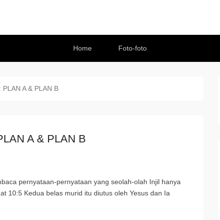
Home
Foto-foto
:
PLAN A & PLAN B
 PLAN A & PLAN B
aca pernyataan-pernyataan yang seolah-olah Injil hanya
t 10:5 Kedua belas murid itu diutus oleh Yesus dan Ia