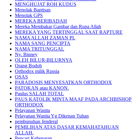
MENGHUJAT ROH KUDUS
Menolak Baptisan
Menolak GPS
MEREKA BERIBADAH
Mereka Membakar Gambar dan Rupa Allah
MEREKA YANG TERTINGGAL SAAT RAPTURE
NAMA ALLAH ZAMAN PL
NAMA SANG PENCIPTA
NAMA TRITUNGGAL
Ny. Binney
OLEH BILUR-BILURNYA
Orang Bodoh
Orthodox milik Russia
OSAS
PARADOSIS MENYESATKAN ORTHODOX
PATOKAN atau KANON.
Paulus SALAH TOTAL
PAUS KATOLIK MINTA MAAF PADA ARCHBISHOP
ORTHODOX
Pelayanan Wanita
Pelayanan Wanita Yg Dikenan Tuhan
pembunuhan Jenderal
PEMILIHAN ATAS DASAR KEMAHATAHUAN
ALLAH.
Pencari Kebenaran