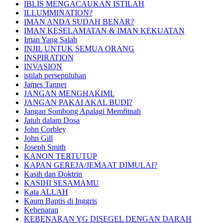
IBLIS MENGACAUKAN ISTILAH
ILLUMMINATION?
IMAN ANDA SUDAH BENAR?
IMAN KESELAMATAN & IMAN KEKUATAN
Iman Yang Salah
INJIL UNTUK SEMUA ORANG
INSPIRATION
INVASION
istilah persepuluhan
James Tanner
JANGAN MENGHAKIMI.
JANGAN PAKAI AKAL BUDI?
Jangan Sombong Apalagi Memfitnah
Jatuh dalam Dosa
John Corbley
John Gill
Joseph Smith
KANON TERTUTUP
KAPAN GEREJA/JEMAAT DIMULAI?
Kasih dan Doktrin
KASIHI SESAMAMU
Kata ALLAH
Kaum Baptis di Inggris
Kebenaran
KEBENARAN YG DISEGEL DENGAN DARAH