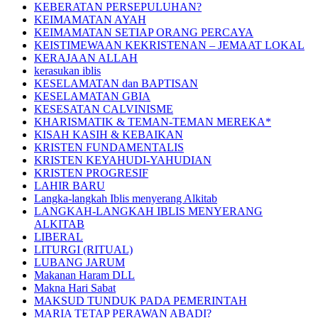
KEBERATAN PERSEPULUHAN?
KEIMAMATAN AYAH
KEIMAMATAN SETIAP ORANG PERCAYA
KEISTIMEWAAN KEKRISTENAN – JEMAAT LOKAL
KERAJAAN ALLAH
kerasukan iblis
KESELAMATAN dan BAPTISAN
KESELAMATAN GBIA
KESESATAN CALVINISME
KHARISMATIK & TEMAN-TEMAN MEREKA*
KISAH KASIH & KEBAIKAN
KRISTEN FUNDAMENTALIS
KRISTEN KEYAHUDI-YAHUDIAN
KRISTEN PROGRESIF
LAHIR BARU
Langka-langkah Iblis menyerang Alkitab
LANGKAH-LANGKAH IBLIS MENYERANG
ALKITAB
LIBERAL
LITURGI (RITUAL)
LUBANG JARUM
Makanan Haram DLL
Makna Hari Sabat
MAKSUD TUNDUK PADA PEMERINTAH
MARIA TETAP PERAWAN ABADI?