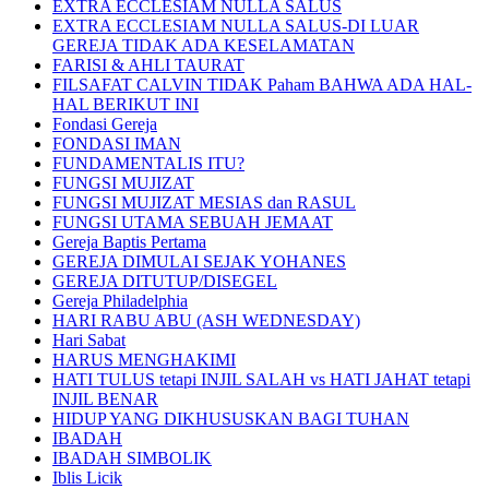
EXTRA ECCLESIAM NULLA SALUS
EXTRA ECCLESIAM NULLA SALUS-DI LUAR
GEREJA TIDAK ADA KESELAMATAN
FARISI & AHLI TAURAT
FILSAFAT CALVIN TIDAK Paham BAHWA ADA HAL-
HAL BERIKUT INI
Fondasi Gereja
FONDASI IMAN
FUNDAMENTALIS ITU?
FUNGSI MUJIZAT
FUNGSI MUJIZAT MESIAS dan RASUL
FUNGSI UTAMA SEBUAH JEMAAT
Gereja Baptis Pertama
GEREJA DIMULAI SEJAK YOHANES
GEREJA DITUTUP/DISEGEL
Gereja Philadelphia
HARI RABU ABU (ASH WEDNESDAY)
Hari Sabat
HARUS MENGHAKIMI
HATI TULUS tetapi INJIL SALAH vs HATI JAHAT tetapi
INJIL BENAR
HIDUP YANG DIKHUSUSKAN BAGI TUHAN
IBADAH
IBADAH SIMBOLIK
Iblis Licik