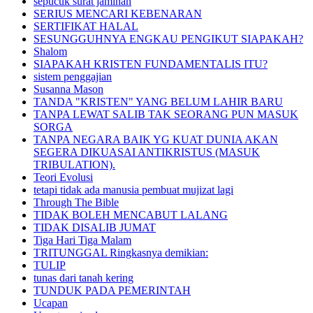
sepucuk surat jaminan
SERIUS MENCARI KEBENARAN
SERTIFIKAT HALAL
SESUNGGUHNYA ENGKAU PENGIKUT SIAPAKAH?
Shalom
SIAPAKAH KRISTEN FUNDAMENTALIS ITU?
sistem penggajian
Susanna Mason
TANDA "KRISTEN" YANG BELUM LAHIR BARU
TANPA LEWAT SALIB TAK SEORANG PUN MASUK
SORGA
TANPA NEGARA BAIK YG KUAT DUNIA AKAN
SEGERA DIKUASAI ANTIKRISTUS (MASUK
TRIBULATION).
Teori Evolusi
tetapi tidak ada manusia pembuat mujizat lagi
Through The Bible
TIDAK BOLEH MENCABUT LALANG
TIDAK DISALIB JUMAT
Tiga Hari Tiga Malam
TRITUNGGAL Ringkasnya demikian:
TULIP
tunas dari tanah kering
TUNDUK PADA PEMERINTAH
Ucapan