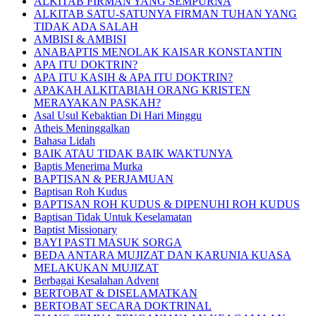
ALKITAB FIRMAN YANG SEMPURNA
ALKITAB SATU-SATUNYA FIRMAN TUHAN YANG
TIDAK ADA SALAH
AMBISI & AMBISI
ANABAPTIS MENOLAK KAISAR KONSTANTIN
APA ITU DOKTRIN?
APA ITU KASIH & APA ITU DOKTRIN?
APAKAH ALKITABIAH ORANG KRISTEN
MERAYAKAN PASKAH?
Asal Usul Kebaktian Di Hari Minggu
Atheis Meninggalkan
Bahasa Lidah
BAIK ATAU TIDAK BAIK WAKTUNYA
Baptis Menerima Murka
BAPTISAN & PERJAMUAN
Baptisan Roh Kudus
BAPTISAN ROH KUDUS & DIPENUHI ROH KUDUS
Baptisan Tidak Untuk Keselamatan
Baptist Missionary
BAYI PASTI MASUK SORGA
BEDA ANTARA MUJIZAT DAN KARUNIA KUASA
MELAKUKAN MUJIZAT
Berbagai Kesalahan Advent
BERTOBAT & DISELAMATKAN
BERTOBAT SECARA DOKTRINAL