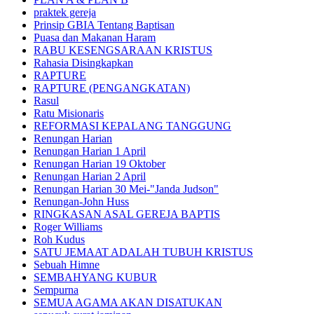
praktek gereja
Prinsip GBIA Tentang Baptisan
Puasa dan Makanan Haram
RABU KESENGSARAAN KRISTUS
Rahasia Disingkapkan
RAPTURE
RAPTURE (PENGANGKATAN)
Rasul
Ratu Misionaris
REFORMASI KEPALANG TANGGUNG
Renungan Harian
Renungan Harian 1 April
Renungan Harian 19 Oktober
Renungan Harian 2 April
Renungan Harian 30 Mei-"Janda Judson"
Renungan-John Huss
RINGKASAN ASAL GEREJA BAPTIS
Roger Williams
Roh Kudus
SATU JEMAAT ADALAH TUBUH KRISTUS
Sebuah Himne
SEMBAHYANG KUBUR
Sempurna
SEMUA AGAMA AKAN DISATUKAN