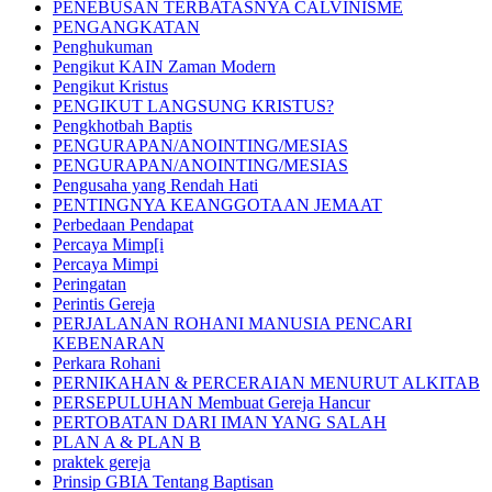
PENEBUSAN TERBATASNYA CALVINISME
PENGANGKATAN
Penghukuman
Pengikut KAIN Zaman Modern
Pengikut Kristus
PENGIKUT LANGSUNG KRISTUS?
Pengkhotbah Baptis
PENGURAPAN/ANOINTING/MESIAS
PENGURAPAN/ANOINTING/MESIAS
Pengusaha yang Rendah Hati
PENTINGNYA KEANGGOTAAN JEMAAT
Perbedaan Pendapat
Percaya Mimp[i
Percaya Mimpi
Peringatan
Perintis Gereja
PERJALANAN ROHANI MANUSIA PENCARI
KEBENARAN
Perkara Rohani
PERNIKAHAN & PERCERAIAN MENURUT ALKITAB
PERSEPULUHAN Membuat Gereja Hancur
PERTOBATAN DARI IMAN YANG SALAH
PLAN A & PLAN B
praktek gereja
Prinsip GBIA Tentang Baptisan