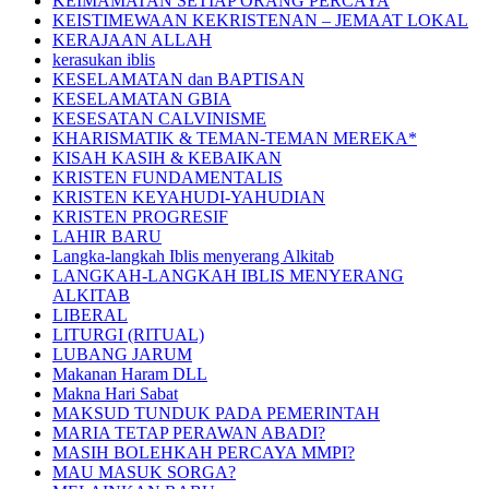
KEIMAMATAN SETIAP ORANG PERCAYA
KEISTIMEWAAN KEKRISTENAN – JEMAAT LOKAL
KERAJAAN ALLAH
kerasukan iblis
KESELAMATAN dan BAPTISAN
KESELAMATAN GBIA
KESESATAN CALVINISME
KHARISMATIK & TEMAN-TEMAN MEREKA*
KISAH KASIH & KEBAIKAN
KRISTEN FUNDAMENTALIS
KRISTEN KEYAHUDI-YAHUDIAN
KRISTEN PROGRESIF
LAHIR BARU
Langka-langkah Iblis menyerang Alkitab
LANGKAH-LANGKAH IBLIS MENYERANG
ALKITAB
LIBERAL
LITURGI (RITUAL)
LUBANG JARUM
Makanan Haram DLL
Makna Hari Sabat
MAKSUD TUNDUK PADA PEMERINTAH
MARIA TETAP PERAWAN ABADI?
MASIH BOLEHKAH PERCAYA MMPI?
MAU MASUK SORGA?