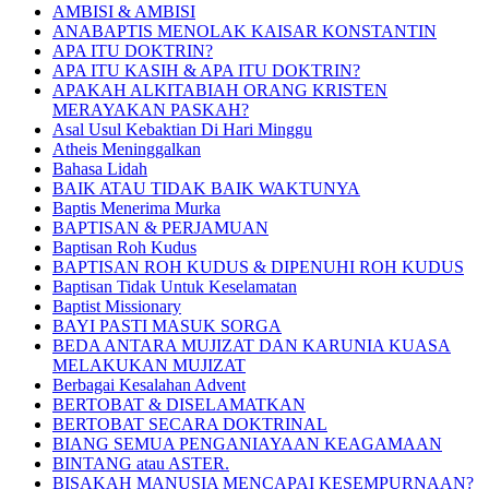
AMBISI & AMBISI
ANABAPTIS MENOLAK KAISAR KONSTANTIN
APA ITU DOKTRIN?
APA ITU KASIH & APA ITU DOKTRIN?
APAKAH ALKITABIAH ORANG KRISTEN
MERAYAKAN PASKAH?
Asal Usul Kebaktian Di Hari Minggu
Atheis Meninggalkan
Bahasa Lidah
BAIK ATAU TIDAK BAIK WAKTUNYA
Baptis Menerima Murka
BAPTISAN & PERJAMUAN
Baptisan Roh Kudus
BAPTISAN ROH KUDUS & DIPENUHI ROH KUDUS
Baptisan Tidak Untuk Keselamatan
Baptist Missionary
BAYI PASTI MASUK SORGA
BEDA ANTARA MUJIZAT DAN KARUNIA KUASA
MELAKUKAN MUJIZAT
Berbagai Kesalahan Advent
BERTOBAT & DISELAMATKAN
BERTOBAT SECARA DOKTRINAL
BIANG SEMUA PENGANIAYAAN KEAGAMAAN
BINTANG atau ASTER.
BISAKAH MANUSIA MENCAPAI KESEMPURNAAN?