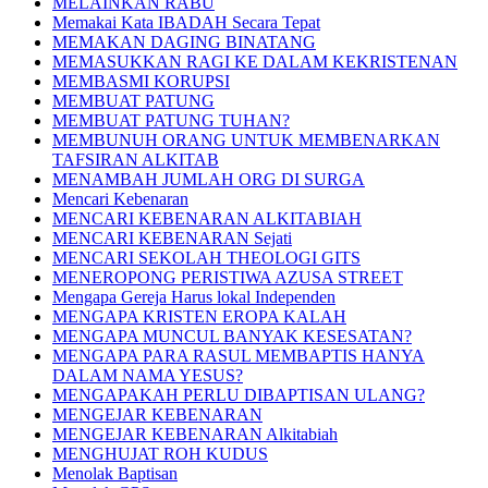
MELAINKAN RABU
Memakai Kata IBADAH Secara Tepat
MEMAKAN DAGING BINATANG
MEMASUKKAN RAGI KE DALAM KEKRISTENAN
MEMBASMI KORUPSI
MEMBUAT PATUNG
MEMBUAT PATUNG TUHAN?
MEMBUNUH ORANG UNTUK MEMBENARKAN
TAFSIRAN ALKITAB
MENAMBAH JUMLAH ORG DI SURGA
Mencari Kebenaran
MENCARI KEBENARAN ALKITABIAH
MENCARI KEBENARAN Sejati
MENCARI SEKOLAH THEOLOGI GITS
MENEROPONG PERISTIWA AZUSA STREET
Mengapa Gereja Harus lokal Independen
MENGAPA KRISTEN EROPA KALAH
MENGAPA MUNCUL BANYAK KESESATAN?
MENGAPA PARA RASUL MEMBAPTIS HANYA
DALAM NAMA YESUS?
MENGAPAKAH PERLU DIBAPTISAN ULANG?
MENGEJAR KEBENARAN
MENGEJAR KEBENARAN Alkitabiah
MENGHUJAT ROH KUDUS
Menolak Baptisan