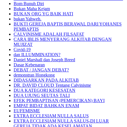
Bom Bunuh Diri
Bukan Maha Kejam
BUKAN ORG YG BAIK HATI
bukan Yahweh.
BUKTI GEREJA BAPTIS BERAWAL DARI YOHANES
PEMBAPTIS
CALVINISME ADALAH FILSAFAT
CARA IBLIS MENYERANG ALKITAB DENGAN
MUJIZAT
Covid-19
dan ILLUMMINATION?
Daniel Marshall dan Joseph Breed
Dasar Kebenaran
DEBAT / JANGAN DEBAT?
demonstran Hongkong
DIDASARKAN PADA ALKITAB
DR. DAVID CLOUD Tentang Calvinisme
DUA KATEGORI KESESATAN
DUA UJUNG SEUTAS TALI
EFEK PEMBAPTISAN (PEMERCIKAN) BAYI
EMPAT BIDAT BAHKAN ENAM
EUFEMISME
EXTRA ECCLESIAM NULLA SALUS
EXTRA ECCLESIAM NULLA SALUS-DI LUAR
GEREJA TIDAK ADA KESELAMATAN