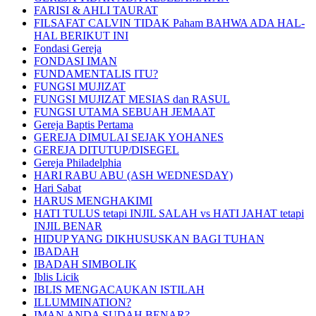
FARISI & AHLI TAURAT
FILSAFAT CALVIN TIDAK Paham BAHWA ADA HAL-
HAL BERIKUT INI
Fondasi Gereja
FONDASI IMAN
FUNDAMENTALIS ITU?
FUNGSI MUJIZAT
FUNGSI MUJIZAT MESIAS dan RASUL
FUNGSI UTAMA SEBUAH JEMAAT
Gereja Baptis Pertama
GEREJA DIMULAI SEJAK YOHANES
GEREJA DITUTUP/DISEGEL
Gereja Philadelphia
HARI RABU ABU (ASH WEDNESDAY)
Hari Sabat
HARUS MENGHAKIMI
HATI TULUS tetapi INJIL SALAH vs HATI JAHAT tetapi
INJIL BENAR
HIDUP YANG DIKHUSUSKAN BAGI TUHAN
IBADAH
IBADAH SIMBOLIK
Iblis Licik
IBLIS MENGACAUKAN ISTILAH
ILLUMMINATION?
IMAN ANDA SUDAH BENAR?