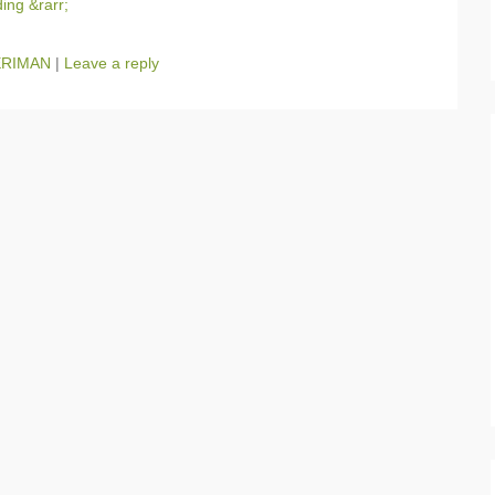
ing &rarr;
ERIMAN
|
Leave a reply