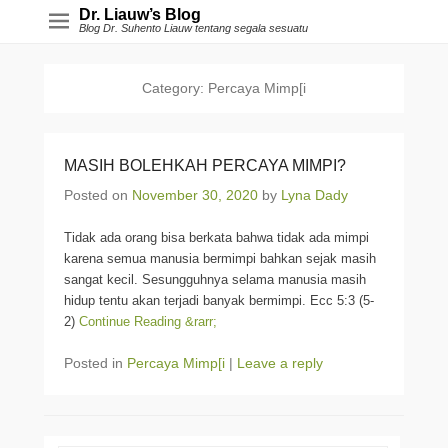
Dr. Liauw’s Blog
Blog Dr. Suhento Liauw tentang segala sesuatu
Category:
Percaya Mimp[i
MASIH BOLEHKAH PERCAYA MIMPI?
Posted on
November 30, 2020
by
Lyna Dady
Tidak ada orang bisa berkata bahwa tidak ada mimpi
karena semua manusia bermimpi bahkan sejak masih
sangat kecil. Sesungguhnya selama manusia masih
hidup tentu akan terjadi banyak bermimpi. Ecc 5:3 (5-
2)
Continue Reading &rarr;
Posted in
Percaya Mimp[i
|
Leave a reply