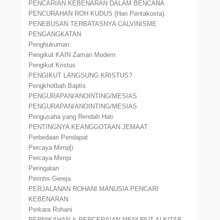
PENCARIAN KEBENARAN DALAM BENCANA
PENCURAHAN ROH KUDUS (Hari Pentakosta).
PENEBUSAN TERBATASNYA CALVINISME
PENGANGKATAN
Penghukuman
Pengikut KAIN Zaman Modern
Pengikut Kristus
PENGIKUT LANGSUNG KRISTUS?
Pengkhotbah Baptis
PENGURAPAN/ANOINTING/MESIAS
PENGURAPAN/ANOINTING/MESIAS
Pengusaha yang Rendah Hati
PENTINGNYA KEANGGOTAAN JEMAAT
Perbedaan Pendapat
Percaya Mimp[i
Percaya Mimpi
Peringatan
Perintis Gereja
PERJALANAN ROHANI MANUSIA PENCARI
KEBENARAN
Perkara Rohani
PERNIKAHAN & PERCERAIAN MENURUT ALKITAB