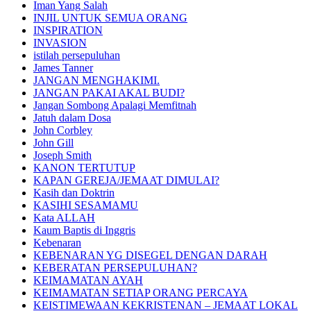
Iman Yang Salah
INJIL UNTUK SEMUA ORANG
INSPIRATION
INVASION
istilah persepuluhan
James Tanner
JANGAN MENGHAKIMI.
JANGAN PAKAI AKAL BUDI?
Jangan Sombong Apalagi Memfitnah
Jatuh dalam Dosa
John Corbley
John Gill
Joseph Smith
KANON TERTUTUP
KAPAN GEREJA/JEMAAT DIMULAI?
Kasih dan Doktrin
KASIHI SESAMAMU
Kata ALLAH
Kaum Baptis di Inggris
Kebenaran
KEBENARAN YG DISEGEL DENGAN DARAH
KEBERATAN PERSEPULUHAN?
KEIMAMATAN AYAH
KEIMAMATAN SETIAP ORANG PERCAYA
KEISTIMEWAAN KEKRISTENAN – JEMAAT LOKAL