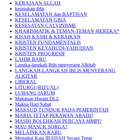
KERAJAAN ALLAH
kerasukan iblis
KESELAMATAN dan BAPTISAN
KESELAMATAN GBIA
KESESATAN CALVINISME
KHARISMATIK & TEMAN-TEMAN MEREKA*
KISAH KASIH & KEBAIKAN
KRISTEN FUNDAMENTALIS
KRISTEN KEYAHUDI-YAHUDIAN
KRISTEN PROGRESIF
LAHIR BARU
Langka-langkah Iblis menyerang Alkitab
LANGKAH-LANGKAH IBLIS MENYERANG
ALKITAB
LIBERAL
LITURGI (RITUAL)
LUBANG JARUM
Makanan Haram DLL
Makna Hari Sabat
MAKSUD TUNDUK PADA PEMERINTAH
MARIA TETAP PERAWAN ABADI?
MASIH BOLEHKAH PERCAYA MMPI?
MAU MASUK SORGA?
MELAINKAN RABU
Memakai Kata IBADAH Secara Tepat