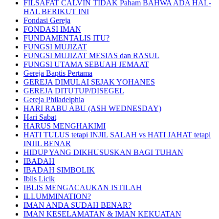
FILSAFAT CALVIN TIDAK Paham BAHWA ADA HAL-
HAL BERIKUT INI
Fondasi Gereja
FONDASI IMAN
FUNDAMENTALIS ITU?
FUNGSI MUJIZAT
FUNGSI MUJIZAT MESIAS dan RASUL
FUNGSI UTAMA SEBUAH JEMAAT
Gereja Baptis Pertama
GEREJA DIMULAI SEJAK YOHANES
GEREJA DITUTUP/DISEGEL
Gereja Philadelphia
HARI RABU ABU (ASH WEDNESDAY)
Hari Sabat
HARUS MENGHAKIMI
HATI TULUS tetapi INJIL SALAH vs HATI JAHAT tetapi
INJIL BENAR
HIDUP YANG DIKHUSUSKAN BAGI TUHAN
IBADAH
IBADAH SIMBOLIK
Iblis Licik
IBLIS MENGACAUKAN ISTILAH
ILLUMMINATION?
IMAN ANDA SUDAH BENAR?
IMAN KESELAMATAN & IMAN KEKUATAN