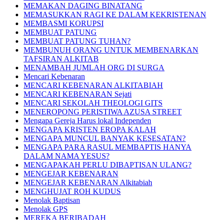
MEMAKAN DAGING BINATANG
MEMASUKKAN RAGI KE DALAM KEKRISTENAN
MEMBASMI KORUPSI
MEMBUAT PATUNG
MEMBUAT PATUNG TUHAN?
MEMBUNUH ORANG UNTUK MEMBENARKAN
TAFSIRAN ALKITAB
MENAMBAH JUMLAH ORG DI SURGA
Mencari Kebenaran
MENCARI KEBENARAN ALKITABIAH
MENCARI KEBENARAN Sejati
MENCARI SEKOLAH THEOLOGI GITS
MENEROPONG PERISTIWA AZUSA STREET
Mengapa Gereja Harus lokal Independen
MENGAPA KRISTEN EROPA KALAH
MENGAPA MUNCUL BANYAK KESESATAN?
MENGAPA PARA RASUL MEMBAPTIS HANYA
DALAM NAMA YESUS?
MENGAPAKAH PERLU DIBAPTISAN ULANG?
MENGEJAR KEBENARAN
MENGEJAR KEBENARAN Alkitabiah
MENGHUJAT ROH KUDUS
Menolak Baptisan
Menolak GPS
MEREKA BERIBADAH