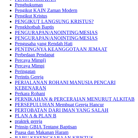
Penghukuman
Pengikut KAIN Zaman Modern
Pengikut Kristus
PENGIKUT LANGSUNG KRISTUS?
Pengkhotbah Baptis
PENGURAPAN/ANOINTING/MESIAS
PENGURAPAN/ANOINTING/MESIAS
Pengusaha yang Rendah Hati
PENTINGNYA KEANGGOTAAN JEMAAT
Perbedaan Pendapat
Percaya Mimp[i
Percaya Mimpi
Peringatan
Perintis Gereja
PERJALANAN ROHANI MANUSIA PENCARI
KEBENARAN
Perkara Rohani
PERNIKAHAN & PERCERAIAN MENURUT ALKITAB
PERSEPULUHAN Membuat Gereja Hancur
PERTOBATAN DARI IMAN YANG SALAH
PLAN A & PLAN B
praktek gereja
Prinsip GBIA Tentang Baptisan
Puasa dan Makanan Haram
RABU KESENGSARAAN KRISTUS