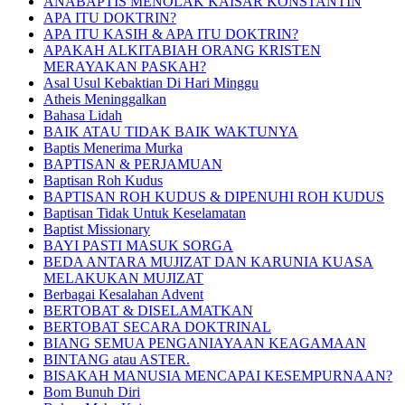
ANABAPTIS MENOLAK KAISAR KONSTANTIN
APA ITU DOKTRIN?
APA ITU KASIH & APA ITU DOKTRIN?
APAKAH ALKITABIAH ORANG KRISTEN
MERAYAKAN PASKAH?
Asal Usul Kebaktian Di Hari Minggu
Atheis Meninggalkan
Bahasa Lidah
BAIK ATAU TIDAK BAIK WAKTUNYA
Baptis Menerima Murka
BAPTISAN & PERJAMUAN
Baptisan Roh Kudus
BAPTISAN ROH KUDUS & DIPENUHI ROH KUDUS
Baptisan Tidak Untuk Keselamatan
Baptist Missionary
BAYI PASTI MASUK SORGA
BEDA ANTARA MUJIZAT DAN KARUNIA KUASA
MELAKUKAN MUJIZAT
Berbagai Kesalahan Advent
BERTOBAT & DISELAMATKAN
BERTOBAT SECARA DOKTRINAL
BIANG SEMUA PENGANIAYAAN KEAGAMAAN
BINTANG atau ASTER.
BISAKAH MANUSIA MENCAPAI KESEMPURNAAN?
Bom Bunuh Diri