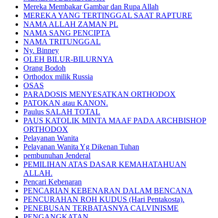
Mereka Membakar Gambar dan Rupa Allah
MEREKA YANG TERTINGGAL SAAT RAPTURE
NAMA ALLAH ZAMAN PL
NAMA SANG PENCIPTA
NAMA TRITUNGGAL
Ny. Binney
OLEH BILUR-BILURNYA
Orang Bodoh
Orthodox milik Russia
OSAS
PARADOSIS MENYESATKAN ORTHODOX
PATOKAN atau KANON.
Paulus SALAH TOTAL
PAUS KATOLIK MINTA MAAF PADA ARCHBISHOP
ORTHODOX
Pelayanan Wanita
Pelayanan Wanita Yg Dikenan Tuhan
pembunuhan Jenderal
PEMILIHAN ATAS DASAR KEMAHATAHUAN
ALLAH.
Pencari Kebenaran
PENCARIAN KEBENARAN DALAM BENCANA
PENCURAHAN ROH KUDUS (Hari Pentakosta).
PENEBUSAN TERBATASNYA CALVINISME
PENGANGKATAN