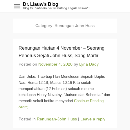
Dr. Liauw’s Blog
Blog Dr. Suhento Liauw tentang segala sesuatu
Category:
Renungan-John Huss
Renungan Harian 4 November – Seorang
Penerus Sejati John Huss, Sang Martir
Posted on
November 4, 2020
by
Lyna Dady
Dari Buku: Tiap-tiap Hari Menelusuri Sejarah Baptis
Nas: Roma 12:18; Matius 10:16 Kita sudah
memperhatikan (12 Februari) sebuah resume
kehidupan Henry Novotny, “Judson dari Bohemia,” dan
menarik sekali ketika menyadari
Continue Reading
&rarr;
Posted in
Renungan-John Huss
|
Leave a reply