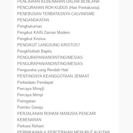
PENCARIAN KEBENARAN DALAM BENCANA
PENCURAHAN ROH KUDUS (Hari Pentakosta).
PENEBUSAN TERBATASNYA CALVINISME
PENGANGKATAN
Penghukuman
Pengikut KAIN Zaman Modern
Pengikut Kristus
PENGIKUT LANGSUNG KRISTUS?
Pengkhotbah Baptis
PENGURAPAN/ANOINTING/MESIAS
PENGURAPAN/ANOINTING/MESIAS
Pengusaha yang Rendah Hati
PENTINGNYA KEANGGOTAAN JEMAAT
Perbedaan Pendapat
Percaya Mimp[i
Percaya Mimpi
Peringatan
Perintis Gereja
PERJALANAN ROHANI MANUSIA PENCARI
KEBENARAN
Perkara Rohani
PERNIKAHAN & PERCERAIAN MENURUT ALKITAB