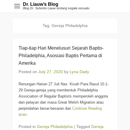
Dr. Liauw’s Blog
Blog Dr. Suhento Liauw tentang segala sesuatu
Tag:
Gereja Philadelphia
Tiap-tiap Hari Menelusuri Sejarah Baptis-
Philadelphia, Asosiasi Baptis Pertama di
Amerika
Posted on
July 27, 2020
by
Lyna Dady
Renungan Harian 27 Juli Nas: Kisah Para Rasul 15:1-
29 Gereja-gereja yang membentuk Philadelphia
Association of Regular Baptists memperoleh anggota
dan pelayan dari masa Great Welsh Migration atau
perpindahan besar-besaran dari
Continue Reading
&rarr;
Posted in
Gereja Philadelphia
|
Tagged
Gereja