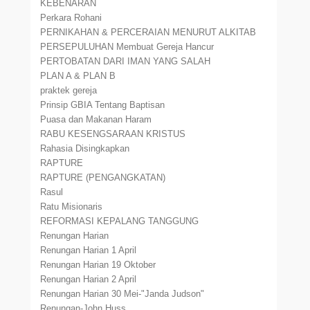
KEBENARAN
Perkara Rohani
PERNIKAHAN & PERCERAIAN MENURUT ALKITAB
PERSEPULUHAN Membuat Gereja Hancur
PERTOBATAN DARI IMAN YANG SALAH
PLAN A & PLAN B
praktek gereja
Prinsip GBIA Tentang Baptisan
Puasa dan Makanan Haram
RABU KESENGSARAAN KRISTUS
Rahasia Disingkapkan
RAPTURE
RAPTURE (PENGANGKATAN)
Rasul
Ratu Misionaris
REFORMASI KEPALANG TANGGUNG
Renungan Harian
Renungan Harian 1 April
Renungan Harian 19 Oktober
Renungan Harian 2 April
Renungan Harian 30 Mei-"Janda Judson"
Renungan-John Huss