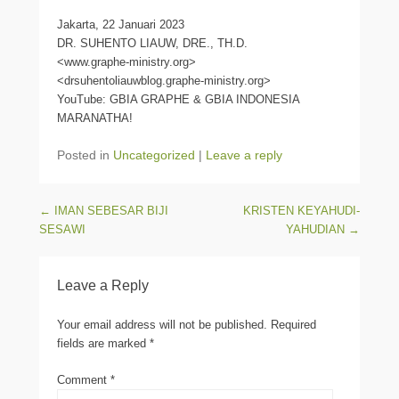
Jakarta, 22 Januari 2023
DR. SUHENTO LIAUW, DRE., TH.D.
<www.graphe-ministry.org>
<drsuhentoliauwblog.graphe-ministry.org>
YouTube: GBIA GRAPHE & GBIA INDONESIA
MARANATHA!
Posted in
Uncategorized
|
Leave a reply
Post navigation
←
IMAN SEBESAR BIJI
KRISTEN KEYAHUDI-
SESAWI
YAHUDIAN
→
Leave a Reply
Your email address will not be published.
Required
fields are marked
*
Comment
*