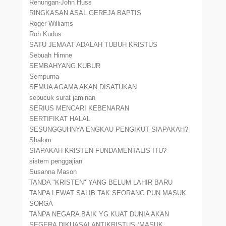
Renungan-John Huss
RINGKASAN ASAL GEREJA BAPTIS
Roger Williams
Roh Kudus
SATU JEMAAT ADALAH TUBUH KRISTUS
Sebuah Himne
SEMBAHYANG KUBUR
Sempurna
SEMUA AGAMA AKAN DISATUKAN
sepucuk surat jaminan
SERIUS MENCARI KEBENARAN
SERTIFIKAT HALAL
SESUNGGUHNYA ENGKAU PENGIKUT SIAPAKAH?
Shalom
SIAPAKAH KRISTEN FUNDAMENTALIS ITU?
sistem penggajian
Susanna Mason
TANDA "KRISTEN" YANG BELUM LAHIR BARU
TANPA LEWAT SALIB TAK SEORANG PUN MASUK
SORGA
TANPA NEGARA BAIK YG KUAT DUNIA AKAN
SEGERA DIKUASAI ANTIKRISTUS (MASUK