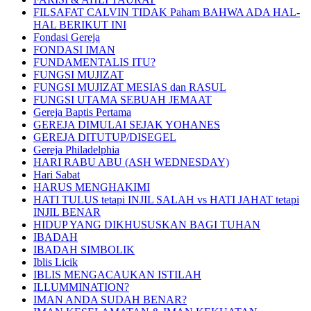
FILSAFAT CALVIN TIDAK Paham BAHWA ADA HAL-
HAL BERIKUT INI
Fondasi Gereja
FONDASI IMAN
FUNDAMENTALIS ITU?
FUNGSI MUJIZAT
FUNGSI MUJIZAT MESIAS dan RASUL
FUNGSI UTAMA SEBUAH JEMAAT
Gereja Baptis Pertama
GEREJA DIMULAI SEJAK YOHANES
GEREJA DITUTUP/DISEGEL
Gereja Philadelphia
HARI RABU ABU (ASH WEDNESDAY)
Hari Sabat
HARUS MENGHAKIMI
HATI TULUS tetapi INJIL SALAH vs HATI JAHAT tetapi
INJIL BENAR
HIDUP YANG DIKHUSUSKAN BAGI TUHAN
IBADAH
IBADAH SIMBOLIK
Iblis Licik
IBLIS MENGACAUKAN ISTILAH
ILLUMMINATION?
IMAN ANDA SUDAH BENAR?