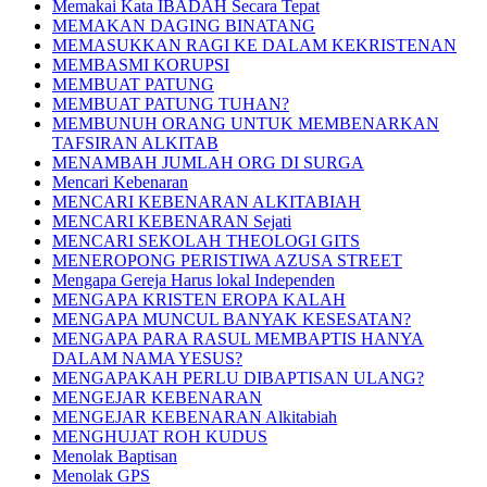
Memakai Kata IBADAH Secara Tepat
MEMAKAN DAGING BINATANG
MEMASUKKAN RAGI KE DALAM KEKRISTENAN
MEMBASMI KORUPSI
MEMBUAT PATUNG
MEMBUAT PATUNG TUHAN?
MEMBUNUH ORANG UNTUK MEMBENARKAN
TAFSIRAN ALKITAB
MENAMBAH JUMLAH ORG DI SURGA
Mencari Kebenaran
MENCARI KEBENARAN ALKITABIAH
MENCARI KEBENARAN Sejati
MENCARI SEKOLAH THEOLOGI GITS
MENEROPONG PERISTIWA AZUSA STREET
Mengapa Gereja Harus lokal Independen
MENGAPA KRISTEN EROPA KALAH
MENGAPA MUNCUL BANYAK KESESATAN?
MENGAPA PARA RASUL MEMBAPTIS HANYA
DALAM NAMA YESUS?
MENGAPAKAH PERLU DIBAPTISAN ULANG?
MENGEJAR KEBENARAN
MENGEJAR KEBENARAN Alkitabiah
MENGHUJAT ROH KUDUS
Menolak Baptisan
Menolak GPS