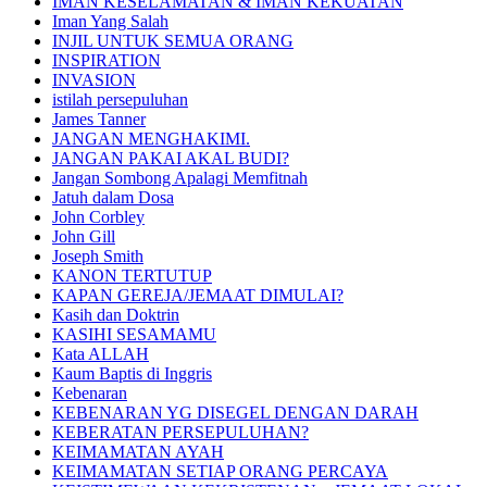
IMAN KESELAMATAN & IMAN KEKUATAN
Iman Yang Salah
INJIL UNTUK SEMUA ORANG
INSPIRATION
INVASION
istilah persepuluhan
James Tanner
JANGAN MENGHAKIMI.
JANGAN PAKAI AKAL BUDI?
Jangan Sombong Apalagi Memfitnah
Jatuh dalam Dosa
John Corbley
John Gill
Joseph Smith
KANON TERTUTUP
KAPAN GEREJA/JEMAAT DIMULAI?
Kasih dan Doktrin
KASIHI SESAMAMU
Kata ALLAH
Kaum Baptis di Inggris
Kebenaran
KEBENARAN YG DISEGEL DENGAN DARAH
KEBERATAN PERSEPULUHAN?
KEIMAMATAN AYAH
KEIMAMATAN SETIAP ORANG PERCAYA