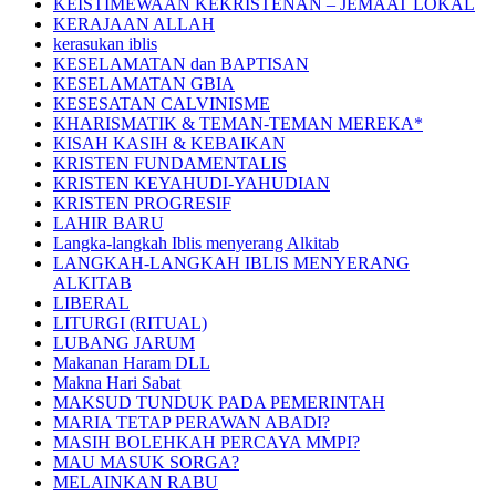
KEISTIMEWAAN KEKRISTENAN – JEMAAT LOKAL
KERAJAAN ALLAH
kerasukan iblis
KESELAMATAN dan BAPTISAN
KESELAMATAN GBIA
KESESATAN CALVINISME
KHARISMATIK & TEMAN-TEMAN MEREKA*
KISAH KASIH & KEBAIKAN
KRISTEN FUNDAMENTALIS
KRISTEN KEYAHUDI-YAHUDIAN
KRISTEN PROGRESIF
LAHIR BARU
Langka-langkah Iblis menyerang Alkitab
LANGKAH-LANGKAH IBLIS MENYERANG
ALKITAB
LIBERAL
LITURGI (RITUAL)
LUBANG JARUM
Makanan Haram DLL
Makna Hari Sabat
MAKSUD TUNDUK PADA PEMERINTAH
MARIA TETAP PERAWAN ABADI?
MASIH BOLEHKAH PERCAYA MMPI?
MAU MASUK SORGA?
MELAINKAN RABU