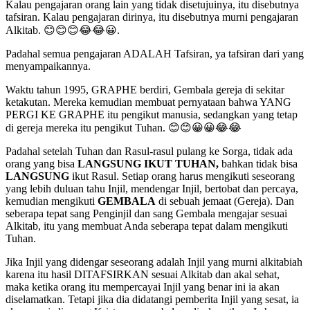
Kalau pengajaran orang lain yang tidak disetujuinya, itu disebutnya
tafsiran. Kalau pengajaran dirinya, itu disebutnya murni pengajaran
Alkitab. 😊😊😊😂😂😀.
Padahal semua pengajaran ADALAH Tafsiran, ya tafsiran dari yang
menyampaikannya.
Waktu tahun 1995, GRAPHE berdiri, Gembala gereja di sekitar
ketakutan. Mereka kemudian membuat pernyataan bahwa YANG
PERGI KE GRAPHE itu pengikut manusia, sedangkan yang tetap
di gereja mereka itu pengikut Tuhan. 😊😊😀😀😂😂
Padahal setelah Tuhan dan Rasul-rasul pulang ke Sorga, tidak ada
orang yang bisa
LANGSUNG IKUT TUHAN,
bahkan tidak bisa
LANGSUNG
ikut Rasul. Setiap orang harus mengikuti seseorang
yang lebih duluan tahu Injil, mendengar Injil, bertobat dan percaya,
kemudian mengikuti
GEMBALA
di sebuah jemaat (Gereja). Dan
seberapa tepat sang Penginjil dan sang Gembala mengajar sesuai
Alkitab, itu yang membuat Anda seberapa tepat dalam mengikuti
Tuhan.
Jika Injil yang didengar seseorang adalah Injil yang murni alkitabiah
karena itu hasil DITAFSIRKAN sesuai Alkitab dan akal sehat,
maka ketika orang itu mempercayai Injil yang benar ini ia akan
diselamatkan. Tetapi jika dia didatangi pemberita Injil yang sesat, ia