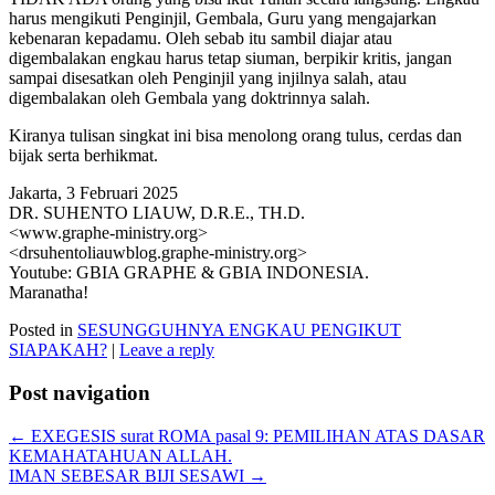
harus mengikuti Penginjil, Gembala, Guru yang mengajarkan
kebenaran kepadamu. Oleh sebab itu sambil diajar atau
digembalakan engkau harus tetap siuman, berpikir kritis, jangan
sampai disesatkan oleh Penginjil yang injilnya salah, atau
digembalakan oleh Gembala yang doktrinnya salah.
Kiranya tulisan singkat ini bisa menolong orang tulus, cerdas dan
bijak serta berhikmat.
Jakarta, 3 Februari 2025
DR. SUHENTO LIAUW, D.R.E., TH.D.
<www.graphe-ministry.org>
<drsuhentoliauwblog.graphe-ministry.org>
Youtube: GBIA GRAPHE & GBIA INDONESIA.
Maranatha!
Posted in
SESUNGGUHNYA ENGKAU PENGIKUT
SIAPAKAH?
|
Leave a reply
Post navigation
←
EXEGESIS surat ROMA pasal 9: PEMILIHAN ATAS DASAR
KEMAHATAHUAN ALLAH.
IMAN SEBESAR BIJI SESAWI
→