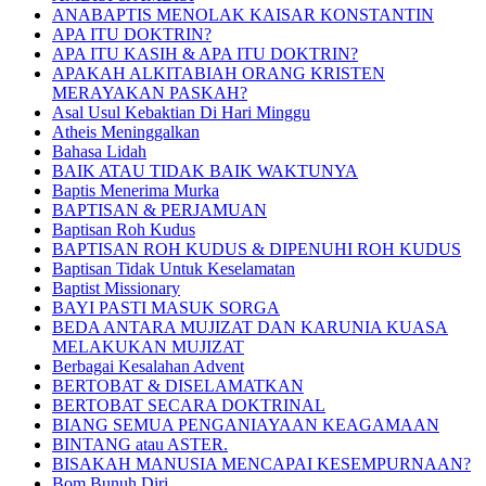
ANABAPTIS MENOLAK KAISAR KONSTANTIN
APA ITU DOKTRIN?
APA ITU KASIH & APA ITU DOKTRIN?
APAKAH ALKITABIAH ORANG KRISTEN
MERAYAKAN PASKAH?
Asal Usul Kebaktian Di Hari Minggu
Atheis Meninggalkan
Bahasa Lidah
BAIK ATAU TIDAK BAIK WAKTUNYA
Baptis Menerima Murka
BAPTISAN & PERJAMUAN
Baptisan Roh Kudus
BAPTISAN ROH KUDUS & DIPENUHI ROH KUDUS
Baptisan Tidak Untuk Keselamatan
Baptist Missionary
BAYI PASTI MASUK SORGA
BEDA ANTARA MUJIZAT DAN KARUNIA KUASA
MELAKUKAN MUJIZAT
Berbagai Kesalahan Advent
BERTOBAT & DISELAMATKAN
BERTOBAT SECARA DOKTRINAL
BIANG SEMUA PENGANIAYAAN KEAGAMAAN
BINTANG atau ASTER.
BISAKAH MANUSIA MENCAPAI KESEMPURNAAN?
Bom Bunuh Diri