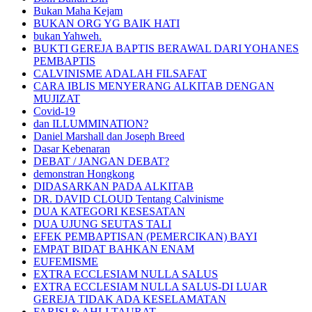
Bukan Maha Kejam
BUKAN ORG YG BAIK HATI
bukan Yahweh.
BUKTI GEREJA BAPTIS BERAWAL DARI YOHANES
PEMBAPTIS
CALVINISME ADALAH FILSAFAT
CARA IBLIS MENYERANG ALKITAB DENGAN
MUJIZAT
Covid-19
dan ILLUMMINATION?
Daniel Marshall dan Joseph Breed
Dasar Kebenaran
DEBAT / JANGAN DEBAT?
demonstran Hongkong
DIDASARKAN PADA ALKITAB
DR. DAVID CLOUD Tentang Calvinisme
DUA KATEGORI KESESATAN
DUA UJUNG SEUTAS TALI
EFEK PEMBAPTISAN (PEMERCIKAN) BAYI
EMPAT BIDAT BAHKAN ENAM
EUFEMISME
EXTRA ECCLESIAM NULLA SALUS
EXTRA ECCLESIAM NULLA SALUS-DI LUAR
GEREJA TIDAK ADA KESELAMATAN
FARISI & AHLI TAURAT