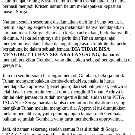
akan menjadi orang Kristen namun belum diselamatkan. Ia hanya
berhasil menjadi Kristen namun belum mendapatkan kepastian
masuk Sorga.
Namun, setelah seseorang diselamatkan oleh Injil yang benar, ia
belum langsung segera ke Sorga melainkan hanya mendapatkan
jaminan masuk Sorga, dia masih kerja, cari makan, berkeluarga dll.,
di dunia. Maka selanjutnya dia perlu ikut Tuhan sampai ajal
menjemputnya atau Tuhan datang di angkasa. Untuk itu dia perlu
bergabung ke dalam sebuah jemaat.
DIA TIDAK BISA
MENGIKUT TUHAN SECARA LANGSUNG
, dia harus
menjadi pengikut Gembala yang ditetapkan sebagai penggembala di
gereja itu.
Jika dia sendiri suatu hari ingin menjadi Gembala, bekerja untuk
Tuhan menggembalakan domba-dombaNya, maka ia harus
mendapatkan approval (persetujuan) dari sebuah jemaat, bahwa ia
telah layak memimpin jemaat untuk mengikuti Tuhan. Artinya ia
dinilai oleh jemaat itu sudah mengerti Alkitab, sudah tahu PETA
JALAN ke Sorga, barulah ia bisa menuntun domba-domba yang
mengikut Tuhan melalui mengikuti dia. Approval itu ditunjukkan
melalui pentahbisan, yaitu penumpangan tangan oleh Gembala,
bahkan sejumlah Gembala yang turut memberikan approvalnya.
Jadi, di zaman sekarang setelah semua Rasul sudah di Sorga,
TIDAK ADA orang yang bisa ikut Tuhan secara langsung. Engkau