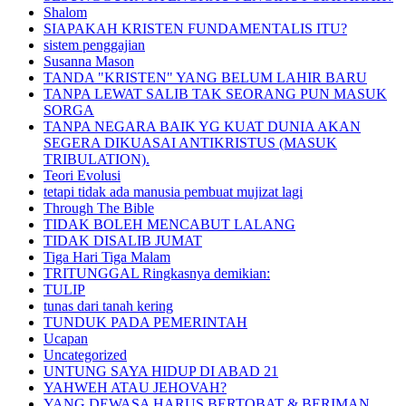
Shalom
SIAPAKAH KRISTEN FUNDAMENTALIS ITU?
sistem penggajian
Susanna Mason
TANDA "KRISTEN" YANG BELUM LAHIR BARU
TANPA LEWAT SALIB TAK SEORANG PUN MASUK
SORGA
TANPA NEGARA BAIK YG KUAT DUNIA AKAN
SEGERA DIKUASAI ANTIKRISTUS (MASUK
TRIBULATION).
Teori Evolusi
tetapi tidak ada manusia pembuat mujizat lagi
Through The Bible
TIDAK BOLEH MENCABUT LALANG
TIDAK DISALIB JUMAT
Tiga Hari Tiga Malam
TRITUNGGAL Ringkasnya demikian:
TULIP
tunas dari tanah kering
TUNDUK PADA PEMERINTAH
Ucapan
Uncategorized
UNTUNG SAYA HIDUP DI ABAD 21
YAHWEH ATAU JEHOVAH?
YANG DEWASA HARUS BERTOBAT & BERIMAN