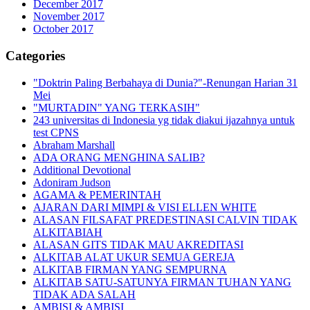
December 2017
November 2017
October 2017
Categories
"Doktrin Paling Berbahaya di Dunia?"-Renungan Harian 31
Mei
"MURTADIN" YANG TERKASIH"
243 universitas di Indonesia yg tidak diakui ijazahnya untuk
test CPNS
Abraham Marshall
ADA ORANG MENGHINA SALIB?
Additional Devotional
Adoniram Judson
AGAMA & PEMERINTAH
AJARAN DARI MIMPI & VISI ELLEN WHITE
ALASAN FILSAFAT PREDESTINASI CALVIN TIDAK
ALKITABIAH
ALASAN GITS TIDAK MAU AKREDITASI
ALKITAB ALAT UKUR SEMUA GEREJA
ALKITAB FIRMAN YANG SEMPURNA
ALKITAB SATU-SATUNYA FIRMAN TUHAN YANG
TIDAK ADA SALAH
AMBISI & AMBISI