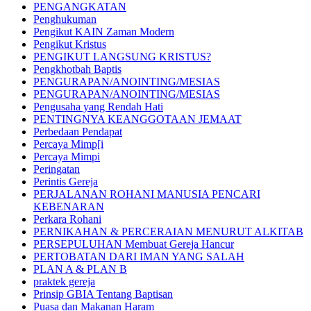
PENGANGKATAN
Penghukuman
Pengikut KAIN Zaman Modern
Pengikut Kristus
PENGIKUT LANGSUNG KRISTUS?
Pengkhotbah Baptis
PENGURAPAN/ANOINTING/MESIAS
PENGURAPAN/ANOINTING/MESIAS
Pengusaha yang Rendah Hati
PENTINGNYA KEANGGOTAAN JEMAAT
Perbedaan Pendapat
Percaya Mimp[i
Percaya Mimpi
Peringatan
Perintis Gereja
PERJALANAN ROHANI MANUSIA PENCARI
KEBENARAN
Perkara Rohani
PERNIKAHAN & PERCERAIAN MENURUT ALKITAB
PERSEPULUHAN Membuat Gereja Hancur
PERTOBATAN DARI IMAN YANG SALAH
PLAN A & PLAN B
praktek gereja
Prinsip GBIA Tentang Baptisan
Puasa dan Makanan Haram