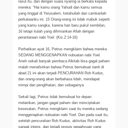
rasul itu, dan dengan suara nyaring ia berkata kepada
mereka: “Hai kamu orang Yahudi dan kamu semua
yang tinggal di Yerusalem, ketahuilah dan camkanlah
perkataanku ini. 15 Orang-orang ini tidak mabuk seperti
yang kamu sangka, karena hari baru pukul sembilan,
16 tetapi itulah yang difirmankan Allah dengan
perantaraan nabi Yoel: (Kis.2:14-16)
Perhatikan ayat 16, Petrus mengklaim bahwa mereka
SEDANG MENGGENAPKAN nubuatan nabi Yoel.
Aneh sekali banyak pembaca Alkitab bisa gagal paham
malah menafsirkan bahwa Petrus bernubuat nanti di
abad 21 ini akan terjadi PENCURAHAN Roh Kudus,
dan orang-orang akan berbahasa lidah, mendapat
mimpi dan penglihatan, dan sebagainya.
Sekali lagi, Petrus tidak bernubuat ke depan
melainkan, jangan gagal paham dan menciptakan
kesesatan, Petrus mengklaim saat itu mereka sedang
menggenapkan nubuatan nabi Yoel. Dan pada saat itu,
setelah pencurahan Roh Kudus, aktivitas Roh Kudus
sangat intens, dan terjadi proses pewahyuan yang