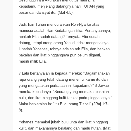
Sesungguhnya Aku akan mengutus nabi Elia
kepadamu menjelang datangnya hari TUHAN yang
besar dan dahsyat itu. (Mal 4:5).
Jadi, hari Tuhan mencurahkan Roh-Nya ke atas
manusia adalah Hari Kedatangan Elia. Pertanyaannya,
apakah Elia sudah datang? Ternyata Elia sudah
datang, tetapi orang-orang Yahudi tidak mengenalnya.
Lihatlah Yohanes, rohnya adalah roh Elia, dan bahkan
pakaian dan ikat pinggangnya pun belum diganti,
masih milik Elia.
7 Lalu bertanyalah ia kepada mereka: “Bagaimanakah
rupa orang yang telah datang menemui kamu itu dan
yang mengatakan perkataan ini kepadamu?” 8 Jawab
mereka kepadanya: “Seorang yang memakai pakaian
bulu, dan ikat pinggang kulit terikat pada pinggangnya.”
Maka berkatalah ia: “Itu Elia, orang Tisbe!” (2Raj.1:7-
8).
Yohanes memakai jubah bulu unta dan ikat pinggang
kulit, dan makanannya belalang dan madu hutan. (Mat