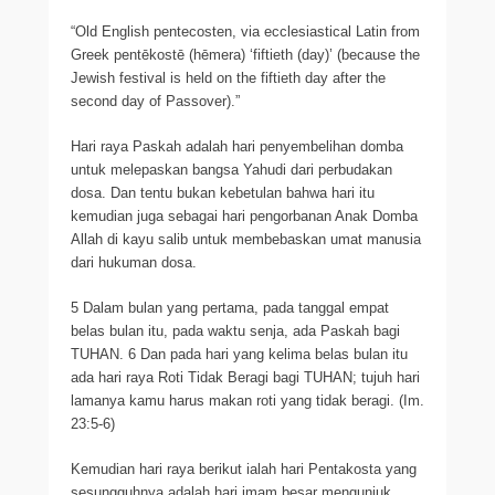
“Old English pentecosten, via ecclesiastical Latin from
Greek pentēkostē (hēmera) ‘fiftieth (day)’ (because the
Jewish festival is held on the fiftieth day after the
second day of Passover).”
Hari raya Paskah adalah hari penyembelihan domba
untuk melepaskan bangsa Yahudi dari perbudakan
dosa. Dan tentu bukan kebetulan bahwa hari itu
kemudian juga sebagai hari pengorbanan Anak Domba
Allah di kayu salib untuk membebaskan umat manusia
dari hukuman dosa.
5 Dalam bulan yang pertama, pada tanggal empat
belas bulan itu, pada waktu senja, ada Paskah bagi
TUHAN. 6 Dan pada hari yang kelima belas bulan itu
ada hari raya Roti Tidak Beragi bagi TUHAN; tujuh hari
lamanya kamu harus makan roti yang tidak beragi. (Im.
23:5-6)
Kemudian hari raya berikut ialah hari Pentakosta yang
sesungguhnya adalah hari imam besar mengunjuk