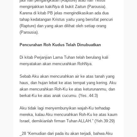
jadi hari pengangkatan (Rapture) atau hari Yesus
menginjakkan kakiNya di bukit Zaitun (Parousia).
Karena di kitab PB jelas mengindikasikan ada dua
tahap kedatangan Kristus yaitu yang bersifat pencuri
(Rapture) dan yang akan dilihat oleh setiap orang
(Parousia).
Pencurahan Roh Kudus Telah Dinubuatkan
Di kitab Perjanjian Lama Tuhan telah berulang kali
menyatakan akan mencurahkan RohNya.
Sebab Aku akan mencurahkan air ke atas tanah yang
haus, dan hujan lebat ke atas tempat yang kering. Aku
akan mencurahkan Roh-Ku ke atas keturunanmu, dan
berkat-Ku ke atas anak cucumu. (Yes..44:3)
Aku tidak lagi menyembunyikan wajah-Ku terhadap
mereka, kalau Aku mencurahkan Roh-Ku ke atas kaum
Israel, demikianlah firman Tuhan ALLAH.” (Yeh.39:29)
_28 “Kemudian dari pada itu akan terjadi, bahwa Aku