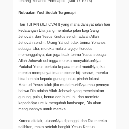
tentang Yohanes Pembaptis. (Mat.17:10-13)
Nubuatan Yoel Sudah Tergenapi
Hari TUHAN (JEHOVAH) yang maha dahsyat ialah hari
kedatangan Elia yang membuka jalan bagi Sang
Jehovah, dan Yesus Kristus sendiri adalah Allah
Jehovah sendiri. Orang Yahudi tidak terima Yohanes
sebagai Elia, mereka melalui algojo Herodes
memenggalnya, dan juga tidak terima Yesus sebagai
Allah Jehovah sehingga mereka menyalibkanNya.
Padahal Yesus berkata kepada murid-muridNya jika
mereka mempunyai iman sebesar biji sesawi, mereka
bisa berkata kepada gunung untuk pindah lokasi.
Maksud Yesus ialah jika murid-muridNya mau percaya
bahwa Dia adalah Allah Jehovah yang menciptakan
gunung, pulau, benua dan bumi ini, dan meminta
kepadaNya untuk mengubah landscape, Dia akan
mengubahnya untuk mereka.
Karena ditolak, utusanNya dipenggal dan Dia mereka
salibkan, maka setelah bangkit Yesus Kristus