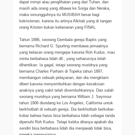
dapat mimpi atau penglihatan yang dari Tuhan, dan
masih ada orang yang dibawa ke Sorga dan Neraka,
maka sesungguhnya itu MUSIBAH besar bagi
kekristenan, karena itu artinya Alkitab yang di tangan
orang Kristen bukan kebenaran yang FINAL.
Tahun 1886, seorang Gembala gereja Baptis yang
bernama Richard G. Spurling membawa jemaatnya
yang belasan orang mengejar karunia Roh Kudus, mau
minta berbahasa lidah dll., yang seharusnya telah
dihentikan. Ia gagal, tetapi seorang muridnya yang
bernama Charles Parham di Topeka tahun 1897,
membangun sebuah pelayanan, dan dia mengklaim
diberi karunia menyembuhkan dengan kesaksian
anaknya yang sakit telah disembuhkannya. Dan salah
seorang muridnya yang bernama William J. Seymour
tahun 1906 diundang ke Los Angeles, California untuk
berkhotbah di sebuah gereja. Dia berkhotbah berkobar-
kobar bahwa harus bisa berbahasa lidah sebagai tanda
dipenuhi Roh Kudus. Tetapi ketika ditanya apakah dia
sendiri bisa berbahasa lidah dia menjawab tidak bisa,
mereka mengusirnya.