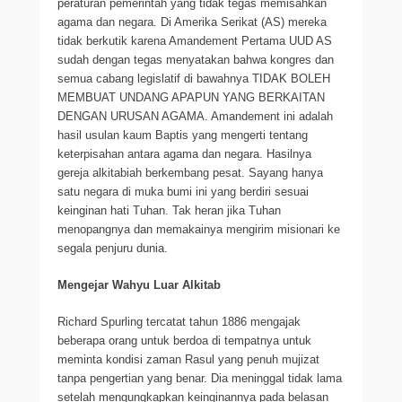
peraturan pemerintah yang tidak tegas memisahkan
agama dan negara. Di Amerika Serikat (AS) mereka
tidak berkutik karena Amandement Pertama UUD AS
sudah dengan tegas menyatakan bahwa kongres dan
semua cabang legislatif di bawahnya TIDAK BOLEH
MEMBUAT UNDANG APAPUN YANG BERKAITAN
DENGAN URUSAN AGAMA. Amandement ini adalah
hasil usulan kaum Baptis yang mengerti tentang
keterpisahan antara agama dan negara. Hasilnya
gereja alkitabiah berkembang pesat. Sayang hanya
satu negara di muka bumi ini yang berdiri sesuai
keinginan hati Tuhan. Tak heran jika Tuhan
menopangnya dan memakainya mengirim misionari ke
segala penjuru dunia.
Mengejar Wahyu Luar Alkitab
Richard Spurling tercatat tahun 1886 mengajak
beberapa orang untuk berdoa di tempatnya untuk
meminta kondisi zaman Rasul yang penuh mujizat
tanpa pengertian yang benar. Dia meninggal tidak lama
setelah mengungkapkan keinginannya pada belasan