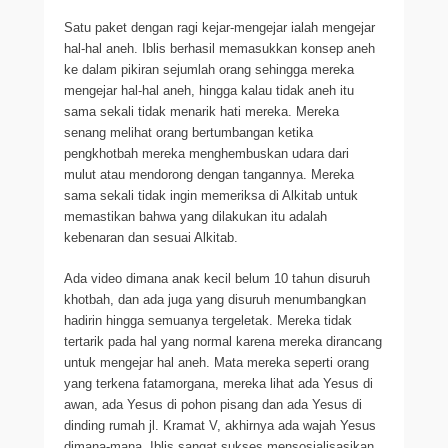
Satu paket dengan ragi kejar-mengejar ialah mengejar
hal-hal aneh. Iblis berhasil memasukkan konsep aneh
ke dalam pikiran sejumlah orang sehingga mereka
mengejar hal-hal aneh, hingga kalau tidak aneh itu
sama sekali tidak menarik hati mereka. Mereka
senang melihat orang bertumbangan ketika
pengkhotbah mereka menghembuskan udara dari
mulut atau mendorong dengan tangannya. Mereka
sama sekali tidak ingin memeriksa di Alkitab untuk
memastikan bahwa yang dilakukan itu adalah
kebenaran dan sesuai Alkitab.
Ada video dimana anak kecil belum 10 tahun disuruh
khotbah, dan ada juga yang disuruh menumbangkan
hadirin hingga semuanya tergeletak. Mereka tidak
tertarik pada hal yang normal karena mereka dirancang
untuk mengejar hal aneh. Mata mereka seperti orang
yang terkena fatamorgana, mereka lihat ada Yesus di
awan, ada Yesus di pohon pisang dan ada Yesus di
dinding rumah jl. Kramat V, akhirnya ada wajah Yesus
dimana-mana. Iblis sangat sukses mensosialisasikan