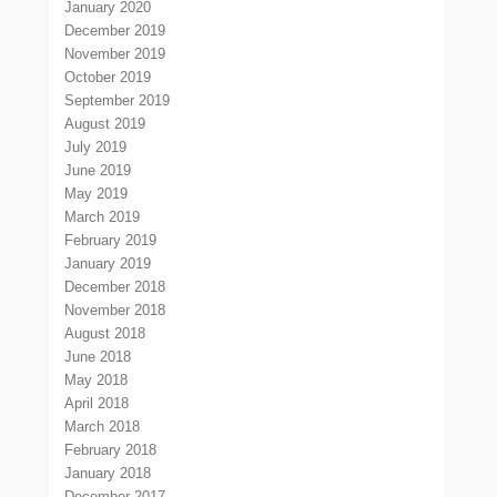
January 2020
December 2019
November 2019
October 2019
September 2019
August 2019
July 2019
June 2019
May 2019
March 2019
February 2019
January 2019
December 2018
November 2018
August 2018
June 2018
May 2018
April 2018
March 2018
February 2018
January 2018
December 2017