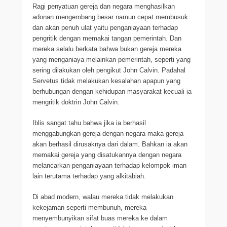
Ragi penyatuan gereja dan negara menghasilkan
adonan mengembang besar namun cepat membusuk
dan akan penuh ulat yaitu penganiayaan terhadap
pengritik dengan memakai tangan pemerintah. Dan
mereka selalu berkata bahwa bukan gereja mereka
yang menganiaya melainkan pemerintah, seperti yang
sering dilakukan oleh pengikut John Calvin. Padahal
Servetus tidak melakukan kesalahan apapun yang
berhubungan dengan kehidupan masyarakat kecuali ia
mengritik doktrin John Calvin.
Iblis sangat tahu bahwa jika ia berhasil
menggabungkan gereja dengan negara maka gereja
akan berhasil dirusaknya dari dalam. Bahkan ia akan
memakai gereja yang disatukannya dengan negara
melancarkan penganiayaan terhadap kelompok iman
lain terutama terhadap yang alkitabiah.
Di abad modern, walau mereka tidak melakukan
kekejaman seperti membunuh, mereka
menyembunyikan sifat buas mereka ke dalam