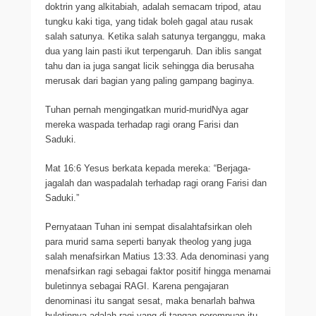
doktrin yang alkitabiah, adalah semacam tripod, atau
tungku kaki tiga, yang tidak boleh gagal atau rusak
salah satunya. Ketika salah satunya terganggu, maka
dua yang lain pasti ikut terpengaruh. Dan iblis sangat
tahu dan ia juga sangat licik sehingga dia berusaha
merusak dari bagian yang paling gampang baginya.
Tuhan pernah mengingatkan murid-muridNya agar
mereka waspada terhadap ragi orang Farisi dan
Saduki.
Mat 16:6 Yesus berkata kepada mereka: “Berjaga-
jagalah dan waspadalah terhadap ragi orang Farisi dan
Saduki.”
Pernyataan Tuhan ini sempat disalahtafsirkan oleh
para murid sama seperti banyak theolog yang juga
salah menafsirkan Matius 13:33. Ada denominasi yang
menafsirkan ragi sebagai faktor positif hingga menamai
buletinnya sebagai RAGI. Karena pengajaran
denominasi itu sangat sesat, maka benarlah bahwa
buletinnya adalah ragi yang di tangan perempuan itu.