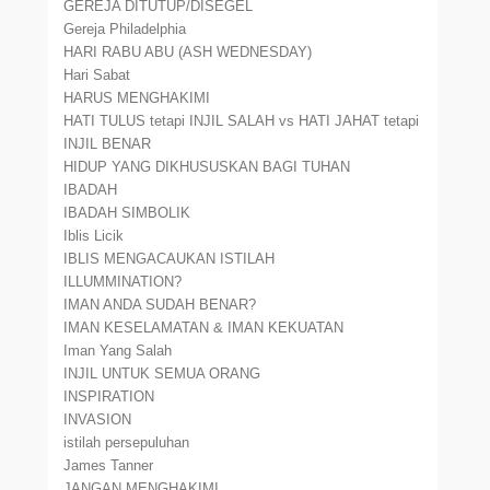
GEREJA DITUTUP/DISEGEL
Gereja Philadelphia
HARI RABU ABU (ASH WEDNESDAY)
Hari Sabat
HARUS MENGHAKIMI
HATI TULUS tetapi INJIL SALAH vs HATI JAHAT tetapi
INJIL BENAR
HIDUP YANG DIKHUSUSKAN BAGI TUHAN
IBADAH
IBADAH SIMBOLIK
Iblis Licik
IBLIS MENGACAUKAN ISTILAH
ILLUMMINATION?
IMAN ANDA SUDAH BENAR?
IMAN KESELAMATAN & IMAN KEKUATAN
Iman Yang Salah
INJIL UNTUK SEMUA ORANG
INSPIRATION
INVASION
istilah persepuluhan
James Tanner
JANGAN MENGHAKIMI.