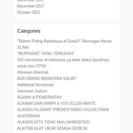
November 2017
October 2017
Categories
"Doktrin Paling Berbahaya di Dunia?"-Renungan Harian
31 Mei
"MURTADIN" YANG TERKASIH"
243 universitas di Indonesia yg tidak diakui ijazahnya
untuk test CPNS
Abraham Marshall
ADA ORANG MENGHINA SALIB?
Additional Devotional
Adoniram Judson
AGAMA & PEMERINTAH
AJARAN DARI MIMPI & VISI ELLEN WHITE
ALASAN FILSAFAT PREDESTINASI CALVIN TIDAK
ALKITABIAH
ALASAN GITS TIDAK MAU AKREDITASI
ALKITAB ALAT UKUR SEMUA GEREJA