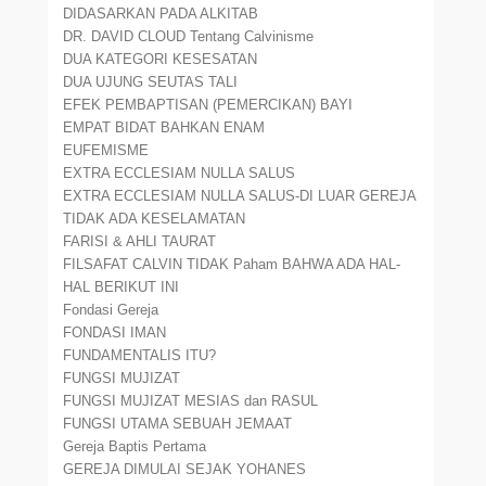
DIDASARKAN PADA ALKITAB
DR. DAVID CLOUD Tentang Calvinisme
DUA KATEGORI KESESATAN
DUA UJUNG SEUTAS TALI
EFEK PEMBAPTISAN (PEMERCIKAN) BAYI
EMPAT BIDAT BAHKAN ENAM
EUFEMISME
EXTRA ECCLESIAM NULLA SALUS
EXTRA ECCLESIAM NULLA SALUS-DI LUAR GEREJA
TIDAK ADA KESELAMATAN
FARISI & AHLI TAURAT
FILSAFAT CALVIN TIDAK Paham BAHWA ADA HAL-
HAL BERIKUT INI
Fondasi Gereja
FONDASI IMAN
FUNDAMENTALIS ITU?
FUNGSI MUJIZAT
FUNGSI MUJIZAT MESIAS dan RASUL
FUNGSI UTAMA SEBUAH JEMAAT
Gereja Baptis Pertama
GEREJA DIMULAI SEJAK YOHANES