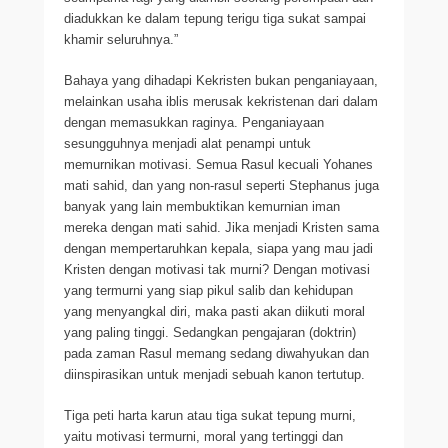
diadukkan ke dalam tepung terigu tiga sukat sampai
khamir seluruhnya.”
Bahaya yang dihadapi Kekristen bukan penganiayaan,
melainkan usaha iblis merusak kekristenan dari dalam
dengan memasukkan raginya. Penganiayaan
sesungguhnya menjadi alat penampi untuk
memurnikan motivasi. Semua Rasul kecuali Yohanes
mati sahid, dan yang non-rasul seperti Stephanus juga
banyak yang lain membuktikan kemurnian iman
mereka dengan mati sahid. Jika menjadi Kristen sama
dengan mempertaruhkan kepala, siapa yang mau jadi
Kristen dengan motivasi tak murni? Dengan motivasi
yang termurni yang siap pikul salib dan kehidupan
yang menyangkal diri, maka pasti akan diikuti moral
yang paling tinggi. Sedangkan pengajaran (doktrin)
pada zaman Rasul memang sedang diwahyukan dan
diinspirasikan untuk menjadi sebuah kanon tertutup.
Tiga peti harta karun atau tiga sukat tepung murni,
yaitu motivasi termurni, moral yang tertinggi dan