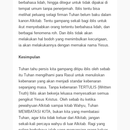
berbahasa lidah, hingga ditegur untuk tidak dipakai di
tempat umum tanpa penerjemah. Iblis tentu bisa
melihat peluang selagi firman Tuhan belum baku dalam
kanon Alkitab. Tentu gampang sekali bagi iblis untuk
ikut menyebabkan orang tertentu berbahasa lidah, dan
berbagai fenomena roh. Dan iblis tidak akan
melakukan hal bodoh yang menimbulkan kecurigaan,
ia akan melakukannya dengan memakai nama Yesus.
Kesimpulan
Tuhan tahu persis kita gampang ditipu iblis oleh sebab
itu Tuhan mengilhami para Rasul untuk menuliskan
kebenaran yang akan menjadi standar kebenaran
sepanjang masa. Tanpa kebenaran TERTULIS (Written
Truth) Iblis akan bekerja leluasa menyesatkan semua
pengikut Yesus Kristus. Oleh sebab itu ketika
pewahyuan Alkitab sampai kitab Wahyu, Tuhan
MEMBATASI KITA, bukan kita yang membatasi
Tuhan, agar kita tidak keluar dari Alkitab, jangan
sekali-kali percaya wahyu di luar Alkitab. Ragi yang
paling berbahaya ialah yang memancing orang keluar