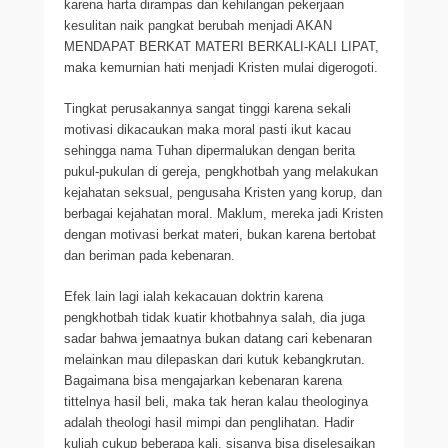
karena harta dirampas dan kehilangan pekerjaan
kesulitan naik pangkat berubah menjadi AKAN
MENDAPAT BERKAT MATERI BERKALI-KALI LIPAT,
maka kemurnian hati menjadi Kristen mulai digerogoti.
Tingkat perusakannya sangat tinggi karena sekali
motivasi dikacaukan maka moral pasti ikut kacau
sehingga nama Tuhan dipermalukan dengan berita
pukul-pukulan di gereja, pengkhotbah yang melakukan
kejahatan seksual, pengusaha Kristen yang korup, dan
berbagai kejahatan moral. Maklum, mereka jadi Kristen
dengan motivasi berkat materi, bukan karena bertobat
dan beriman pada kebenaran.
Efek lain lagi ialah kekacauan doktrin karena
pengkhotbah tidak kuatir khotbahnya salah, dia juga
sadar bahwa jemaatnya bukan datang cari kebenaran
melainkan mau dilepaskan dari kutuk kebangkrutan.
Bagaimana bisa mengajarkan kebenaran karena
tittelnya hasil beli, maka tak heran kalau theologinya
adalah theologi hasil mimpi dan penglihatan. Hadir
kuliah cukup beberapa kali, sisanya bisa diselesaikan