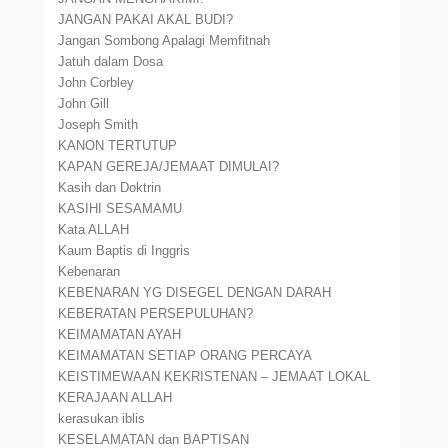
JANGAN PAKAI AKAL BUDI?
Jangan Sombong Apalagi Memfitnah
Jatuh dalam Dosa
John Corbley
John Gill
Joseph Smith
KANON TERTUTUP
KAPAN GEREJA/JEMAAT DIMULAI?
Kasih dan Doktrin
KASIHI SESAMAMU
Kata ALLAH
Kaum Baptis di Inggris
Kebenaran
KEBENARAN YG DISEGEL DENGAN DARAH
KEBERATAN PERSEPULUHAN?
KEIMAMATAN AYAH
KEIMAMATAN SETIAP ORANG PERCAYA
KEISTIMEWAAN KEKRISTENAN – JEMAAT LOKAL
KERAJAAN ALLAH
kerasukan iblis
KESELAMATAN dan BAPTISAN