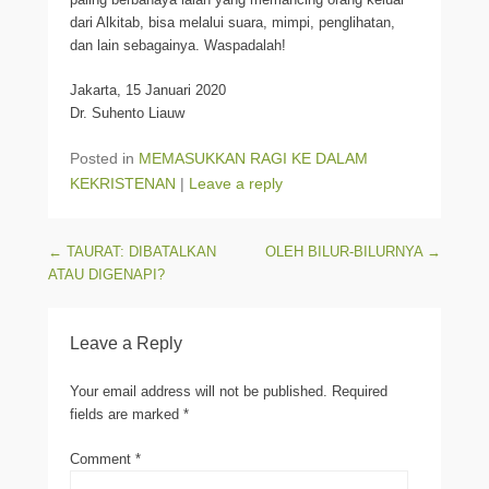
dari Alkitab, bisa melalui suara, mimpi, penglihatan,
dan lain sebagainya. Waspadalah!
Jakarta, 15 Januari 2020
Dr. Suhento Liauw
Posted in
MEMASUKKAN RAGI KE DALAM
KEKRISTENAN
|
Leave a reply
Post navigation
←
TAURAT: DIBATALKAN
OLEH BILUR-BILURNYA
→
ATAU DIGENAPI?
Leave a Reply
Your email address will not be published.
Required
fields are marked
*
Comment
*