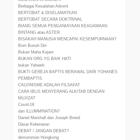
Berbagai Kesalahan Advent
BERTOBAT & DISELAMATKAN
BERTOBAT SECARA DOKTRINAL
BIANG SEMUA PENGANIAYAAN KEAGAMAAN
BINTANG atau ASTER.
BISAKAH MANUSIA MENCAPAI KESEMPURNAAN?
Bom Bunuh Diri
Bukan Maha Kejam
BUKAN ORG YG BAIK HATI
bukan Yahweh.
BUKTI GEREJA BAPTIS BERAWAL DARI YOHANES
PEMBAPTIS
CALVINISME ADALAH FILSAFAT
CARA IBLIS MENYERANG ALKITAB DENGAN
MUJIZAT
Covid-19
dan ILLUMMINATION?
Daniel Marshall dan Joseph Breed
Dasar Kebenaran
DEBAT / JANGAN DEBAT?
demonstran Hongkong