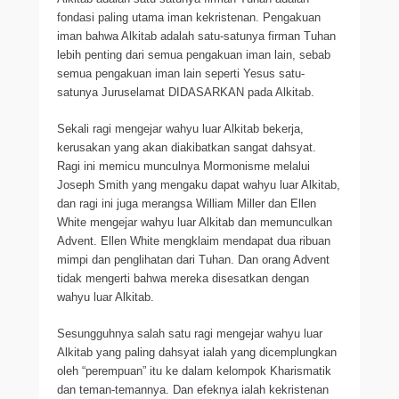
fondasi paling utama iman kekristenan. Pengakuan
iman bahwa Alkitab adalah satu-satunya firman Tuhan
lebih penting dari semua pengakuan iman lain, sebab
semua pengakuan iman lain seperti Yesus satu-
satunya Juruselamat DIDASARKAN pada Alkitab.
Sekali ragi mengejar wahyu luar Alkitab bekerja,
kerusakan yang akan diakibatkan sangat dahsyat.
Ragi ini memicu munculnya Mormonisme melalui
Joseph Smith yang mengaku dapat wahyu luar Alkitab,
dan ragi ini juga merangsa William Miller dan Ellen
White mengejar wahyu luar Alkitab dan memunculkan
Advent. Ellen White mengklaim mendapat dua ribuan
mimpi dan penglihatan dari Tuhan. Dan orang Advent
tidak mengerti bahwa mereka disesatkan dengan
wahyu luar Alkitab.
Sesungguhnya salah satu ragi mengejar wahyu luar
Alkitab yang paling dahsyat ialah yang dicemplungkan
oleh “perempuan” itu ke dalam kelompok Kharismatik
dan teman-temannya. Dan efeknya ialah kekristenan