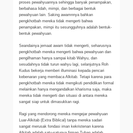
proses pewahyuannya sehingga banyak penampakan,
berbahasa lidah, mimpi, dan berbagai bentuk
pewahyuan lain. Saking awamnnya bahkan
pengkhotbah mereka tidak mengerti bahwa
penampakan, mimpi itu sesungguhnya adalah bentuk-
bentuk pewahyuan.
Seandainya jemaat awam tidak mengerti, seharusnya
pengkhotbah mereka mengerti bahwa pewahyuan dan
pengilhaman hanya sampai kitab Wahyu, dan
sesudahnya tidak turun wahyu lagi, selanjutnya Roh
Kudus bekerja memberi illuminasi kepada pencari
kebenaran yang membaca Alkitab. Tetapi karena para
pengkhotbah mereka tidak mengikuti pendidikan formal
melainkan hanya mengandalkan kharisma saja, maka
mereka tidak mengerti dan situasi di antara mereka
sangat siap untuk dimasukkan ragi.
Ragi yang mendorong mereka mengejar pewahyuan
Luar-Alkitab (Extra Biblical) tanpa mereka sadari
sangat merusak fondasi iman kekristenan karena
Alkitab adalah satu-satunya firman Tuhan adalah