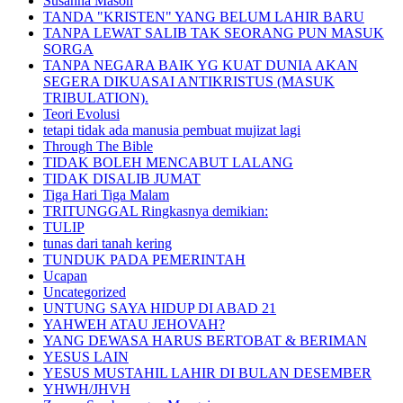
Susanna Mason
TANDA "KRISTEN" YANG BELUM LAHIR BARU
TANPA LEWAT SALIB TAK SEORANG PUN MASUK
SORGA
TANPA NEGARA BAIK YG KUAT DUNIA AKAN
SEGERA DIKUASAI ANTIKRISTUS (MASUK
TRIBULATION).
Teori Evolusi
tetapi tidak ada manusia pembuat mujizat lagi
Through The Bible
TIDAK BOLEH MENCABUT LALANG
TIDAK DISALIB JUMAT
Tiga Hari Tiga Malam
TRITUNGGAL Ringkasnya demikian:
TULIP
tunas dari tanah kering
TUNDUK PADA PEMERINTAH
Ucapan
Uncategorized
UNTUNG SAYA HIDUP DI ABAD 21
YAHWEH ATAU JEHOVAH?
YANG DEWASA HARUS BERTOBAT & BERIMAN
YESUS LAIN
YESUS MUSTAHIL LAHIR DI BULAN DESEMBER
YHWH/JHVH