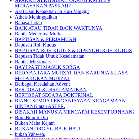
APAKAH ALKITABIAH ORANG KRISTEN
MERAYAKAN PASKAH?
Asal Usul Kebaktian Di Hari Minggu
Atheis Meninggalkan
Bahasa Lidah
BAIK ATAU TIDAK BAIK WAKTUNYA
Baptis Menerima Murka
BAPTISAN & PERJAMUAN
Baptisan Roh Kudus
BAPTISAN ROH KUDUS & DIPENUHI ROH KUDUS
Baptisan Tidak Untuk Keselamatan
Baptist Missionary
BAYI PASTI MASUK SORGA
BEDA ANTARA MUJIZAT DAN KARUNIA KUASA
MELAKUKAN MUJIZAT
Berbagai Kesalahan Advent
BERTOBAT & DISELAMATKAN
BERTOBAT SECARA DOKTRINAL
BIANG SEMUA PENGANIAYAAN KEAGAMAAN
BINTANG atau ASTER.
BISAKAH MANUSIA MENCAPAI KESEMPURNAAN?
Bom Bunuh Diri
Bukan Maha Kejam
BUKAN ORG YG BAIK HATI
bukan Yahweh.