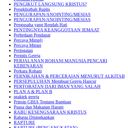
PENGIKUT LANGSUNG KRISTUS?
Pengkhotbah Baptis
PENGURAPAN/ANOINTING/MESIAS
PENGURAPAN/ANOINTING/MESIAS
Pengusaha yang Rendah Hati
PENTINGNYA KEANGGOTAAN JEMAAT
Perbedaan Pendapat
Percaya Mimp[i
Percaya Mimpi
Peringatan
Perintis Gereja
PERJALANAN ROHANI MANUSIA PENCARI
KEBENARAN
Perkara Rohani
PERNIKAHAN & PERCERAIAN MENURUT ALKITAB
PERSEPULUHAN Membuat Gereja Hancur
PERTOBATAN DARI IMAN YANG SALAH
PLAN A & PLAN B
praktek gereja
Prinsip GBIA Tentang Baptisan
Puasa dan Makanan Haram
RABU KESENGSARAAN KRISTUS
Rahasia Disingkapkan
RAPTURE
RAPTURE (PENGANGKATAN)