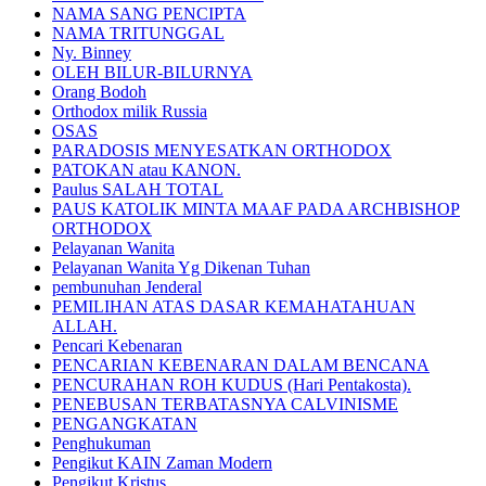
NAMA SANG PENCIPTA
NAMA TRITUNGGAL
Ny. Binney
OLEH BILUR-BILURNYA
Orang Bodoh
Orthodox milik Russia
OSAS
PARADOSIS MENYESATKAN ORTHODOX
PATOKAN atau KANON.
Paulus SALAH TOTAL
PAUS KATOLIK MINTA MAAF PADA ARCHBISHOP
ORTHODOX
Pelayanan Wanita
Pelayanan Wanita Yg Dikenan Tuhan
pembunuhan Jenderal
PEMILIHAN ATAS DASAR KEMAHATAHUAN
ALLAH.
Pencari Kebenaran
PENCARIAN KEBENARAN DALAM BENCANA
PENCURAHAN ROH KUDUS (Hari Pentakosta).
PENEBUSAN TERBATASNYA CALVINISME
PENGANGKATAN
Penghukuman
Pengikut KAIN Zaman Modern
Pengikut Kristus