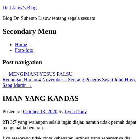
Dr. Liauw’s Blog
Blog Dr. Suhento Liauw tentang segala sesuatu
Secondary Menu
Home
Foto-foto
Post navigation
←
MENGIMANI YESUS PALSU
Renungan Harian 4 November – Seorang Penerus Sejati John Huss,
Sang Martir
→
IMAN YANG KANDAS
Posted on
October 13, 2020
by
Lyna Dady
2Ti 3:7 yang walaupun selalu ingin diajar, namun tidak pernah dapat
mengenal kebenaran.
Jika seseorang tidak cinta kebenaran, artinya yang seharusnya dia