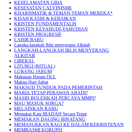
KESELAMATAN GBIA
KESESATAN CALVINISME
KHARISMATIK & TEMAN-TEMAN MEREKA*
KISAH KASIH & KEBAIKAN
KRISTEN FUNDAMENTALIS
KRISTEN KEYAHUDI-YAHUDIAN
KRISTEN PROGRESIF
LAHIR BARU
Langka-langkah Iblis menyerang Alkitab
LANGKAH-LANGKAH IBLIS MENYERANG
ALKITAB
LIBERAL
LITURGI (RITUAL)
LUBANG JARUM
Makanan Haram DLL
Makna Hari Sabat
MAKSUD TUNDUK PADA PEMERINTAH
MARIA TETAP PERAWAN ABADI?
MASIH BOLEHKAH PERCAYA MMPI?
MAU MASUK SORGA?
MELAINKAN RABU
Memakai Kata IBADAH Secara Tepat
MEMAKAN DAGING BINATANG
MEMASUKKAN RAGI KE DALAM KEKRISTENAN
MEMBASMI KORUPSI