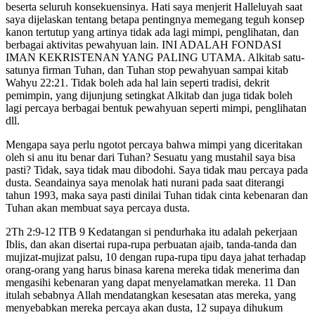
beserta seluruh konsekuensinya. Hati saya menjerit Halleluyah saat
saya dijelaskan tentang betapa pentingnya memegang teguh konsep
kanon tertutup yang artinya tidak ada lagi mimpi, penglihatan, dan
berbagai aktivitas pewahyuan lain. INI ADALAH FONDASI
IMAN KEKRISTENAN YANG PALING UTAMA. Alkitab satu-
satunya firman Tuhan, dan Tuhan stop pewahyuan sampai kitab
Wahyu 22:21. Tidak boleh ada hal lain seperti tradisi, dekrit
pemimpin, yang dijunjung setingkat Alkitab dan juga tidak boleh
lagi percaya berbagai bentuk pewahyuan seperti mimpi, penglihatan
dll.
Mengapa saya perlu ngotot percaya bahwa mimpi yang diceritakan
oleh si anu itu benar dari Tuhan? Sesuatu yang mustahil saya bisa
pasti? Tidak, saya tidak mau dibodohi. Saya tidak mau percaya pada
dusta. Seandainya saya menolak hati nurani pada saat diterangi
tahun 1993, maka saya pasti dinilai Tuhan tidak cinta kebenaran dan
Tuhan akan membuat saya percaya dusta.
2Th 2:9-12 ITB 9 Kedatangan si pendurhaka itu adalah pekerjaan
Iblis, dan akan disertai rupa-rupa perbuatan ajaib, tanda-tanda dan
mujizat-mujizat palsu, 10 dengan rupa-rupa tipu daya jahat terhadap
orang-orang yang harus binasa karena mereka tidak menerima dan
mengasihi kebenaran yang dapat menyelamatkan mereka. 11 Dan
itulah sebabnya Allah mendatangkan kesesatan atas mereka, yang
menyebabkan mereka percaya akan dusta, 12 supaya dihukum