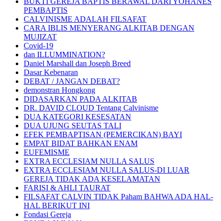
BUKTI GEREJA BAPTIS BERAWAL DARI YOHANES
PEMBAPTIS
CALVINISME ADALAH FILSAFAT
CARA IBLIS MENYERANG ALKITAB DENGAN
MUJIZAT
Covid-19
dan ILLUMMINATION?
Daniel Marshall dan Joseph Breed
Dasar Kebenaran
DEBAT / JANGAN DEBAT?
demonstran Hongkong
DIDASARKAN PADA ALKITAB
DR. DAVID CLOUD Tentang Calvinisme
DUA KATEGORI KESESATAN
DUA UJUNG SEUTAS TALI
EFEK PEMBAPTISAN (PEMERCIKAN) BAYI
EMPAT BIDAT BAHKAN ENAM
EUFEMISME
EXTRA ECCLESIAM NULLA SALUS
EXTRA ECCLESIAM NULLA SALUS-DI LUAR
GEREJA TIDAK ADA KESELAMATAN
FARISI & AHLI TAURAT
FILSAFAT CALVIN TIDAK Paham BAHWA ADA HAL-
HAL BERIKUT INI
Fondasi Gereja