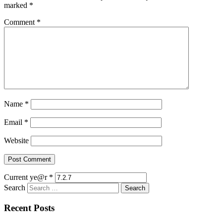
marked
*
Comment
*
Name
*
Email
*
Website
Current ye@r
*
Search
Recent Posts