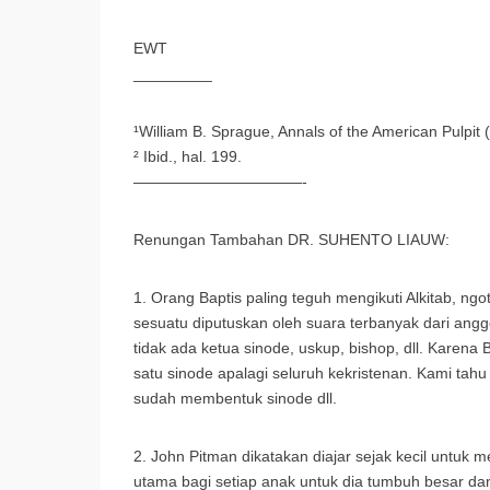
EWT
_________
¹William B. Sprague, Annals of the American Pulpit
² Ibid., hal. 199.
———————————-
Renungan Tambahan DR. SUHENTO LIAUW:
1. Orang Baptis paling teguh mengikuti Alkitab, ngot
sesuatu diputuskan oleh suara terbanyak dari angg
tidak ada ketua sinode, uskup, bishop, dll. Karena
satu sinode apalagi seluruh kekristenan. Kami t
sudah membentuk sinode dll.
2. John Pitman dikatakan diajar sejak kecil untuk m
utama bagi setiap anak untuk dia tumbuh besar dan 