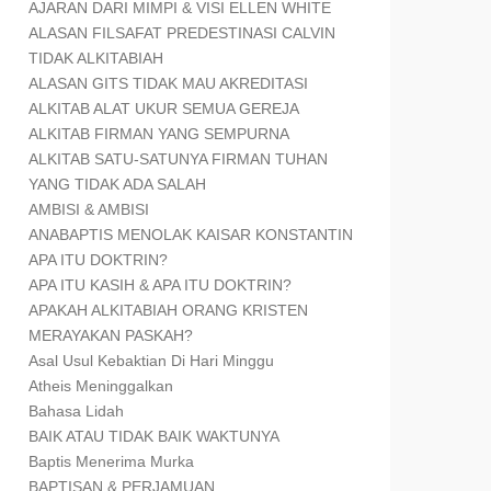
AJARAN DARI MIMPI & VISI ELLEN WHITE
ALASAN FILSAFAT PREDESTINASI CALVIN
TIDAK ALKITABIAH
ALASAN GITS TIDAK MAU AKREDITASI
ALKITAB ALAT UKUR SEMUA GEREJA
ALKITAB FIRMAN YANG SEMPURNA
ALKITAB SATU-SATUNYA FIRMAN TUHAN
YANG TIDAK ADA SALAH
AMBISI & AMBISI
ANABAPTIS MENOLAK KAISAR KONSTANTIN
APA ITU DOKTRIN?
APA ITU KASIH & APA ITU DOKTRIN?
APAKAH ALKITABIAH ORANG KRISTEN
MERAYAKAN PASKAH?
Asal Usul Kebaktian Di Hari Minggu
Atheis Meninggalkan
Bahasa Lidah
BAIK ATAU TIDAK BAIK WAKTUNYA
Baptis Menerima Murka
BAPTISAN & PERJAMUAN