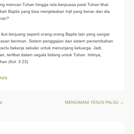
yang mencari Tuhan hingga rela berpuasa pasti Tuhan lihat
h Baptis yang bisa menjelaskan Injil yang benar dan dia
aran?
 ikut berjuang seperti orang-orang Baptis lain yang sangat
ebasan beriman. Sistem penggajian dan sistem persembahan
 perlu bekerja sekuler untuk menunjang keluarga. Jadi,
an, terlibat dalam segala bidang untuk Tuhan. Intinya,
han (Kol. 3:23).
eply
at
MENGIMANI YESUS PALSU
→