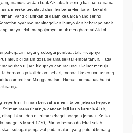
 yang manusiawi dan tidak Alkitabiah, sering kali nama-nama
-nama mereka tercatat dalam lembaran-lembaran kekal di
Pitman, yang dilahirkan di dalam keluarga yang sering
Kematian ayahnya meninggalkan ibunya dan beberapa anak
orangtuanya telah mengajarnya untuk menghormati Alkitab
n pekerjaan magang sebagai pembuat tali. Hidupnya
erus hidup di dalam dosa selama sekitar empat tahun. Pada
k mengubah tujuan hidupnya dan meluncur keluar menuju
a berdoa tiga kali dalam sehari, menaati ketentuan tentang
 Sabtu sampai hari Minggu malam. Namun, semua usaha ini
pikirannya.
 seperti ini, Pitman berusaha meminta penjelasan kepada
. Stillman menasihatinya dengan Injil kasih karunia Allah,
dibaptiskan, dan diterima sebagai anggota jemaat. Ketika
 tanggal 5 Maret 1770, Pitman berada di dekat salah
gaskan sebagai pengawal pada malam yang patut dikenang