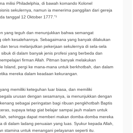
ama milisi Philadelphia, di bawah komando Kolonel
isnis sekulernya, namun ia menerima panggilan dari gereja
da tanggal 12 Oktober 1777.”¹
ten yang teguh dan menunjukkan bahwa semangat
ng oleh kesalehannya. Sebagaimana yang banyak dilakukan
dan terus melanjutkan pekerjaan sekulernya di sela-sela
 sibuk di dalam banyak jenis profesi yang berbeda dan
mempelajari firman Allah. Pitman banyak melakukan
ode Island, pergi ke mana-mana untuk berkhotbah, dan dalam
ketika mereka dalam keadaan kekurangan.
yang memiliki keteguhan luar biasa, dan memiliki
m segala urusan dengan sesamanya, ia menunjukkan dengan
i dikenang sebagai peringatan bagi ribuan pengkhotbah Baptis
ras, supaya tetap giat belajar sampai jauh malam untuk
 Allah, sehingga dapat memberi makan domba-domba mereka
a di dalam ladang penuaian yang luas. Syukur kepada Allah,
 stamina untuk menangani pelayanan seperti itu.