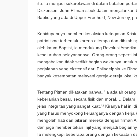
itu. Ia menjadi sukarelawan di dalam batalion pert
Dickenson. John Pitman sibuk dalam menjalankan b
Baptis yang ada di Upper Freehold, New Jersey, pa
Kehidupannya memberi kesaksian ketegasan Kris
patriotisme terbentuk karena ditempa dan dibimbi
oleh kaum Baptist, ia mendukung Revolusi Amerika 
keseluruhan pelayanannya. Orang-orang seperti ini
mengabdikan tidak sedikit bagian waktunya untuk 
perjalanan yang ekstensif dari Philadelphia ke Rh
banyak kesempatan melayani gereja-gereja lokal 
Tentang Pitman dikatakan bahwa, “ia adalah orang 
keberanian besar, secara fisik dan moral…. Dala
jelas integritas yang sangat kuat.”² Kiranya hal in
yang harus menyokong keluarganya dengan kerja ke
mengolah hati dan pikiran mereka dengan firman
dan juga memberitakan Injil yang menjadi bagianny
Ia melengkapi beberapa orang dengan kekuatan dan