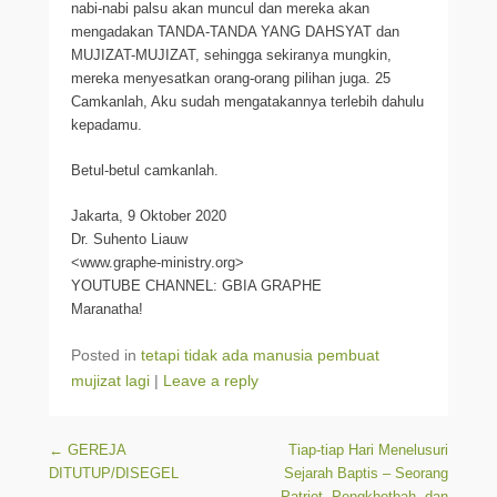
nabi-nabi palsu akan muncul dan mereka akan
mengadakan TANDA-TANDA YANG DAHSYAT dan
MUJIZAT-MUJIZAT, sehingga sekiranya mungkin,
mereka menyesatkan orang-orang pilihan juga. 25
Camkanlah, Aku sudah mengatakannya terlebih dahulu
kepadamu.
Betul-betul camkanlah.
Jakarta, 9 Oktober 2020
Dr. Suhento Liauw
<www.graphe-ministry.org>
YOUTUBE CHANNEL: GBIA GRAPHE
Maranatha!
Posted in
tetapi tidak ada manusia pembuat
mujizat lagi
|
Leave a reply
Post navigation
←
GEREJA
Tiap-tiap Hari Menelusuri
DITUTUP/DISEGEL
Sejarah Baptis – Seorang
Patriot, Pengkhotbah, dan