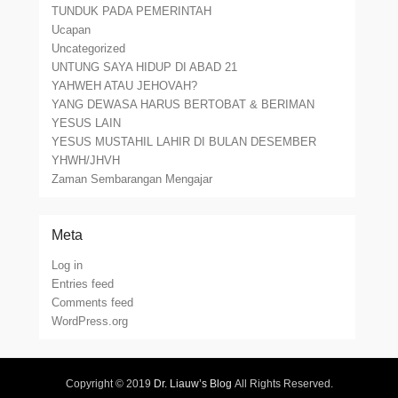
TUNDUK PADA PEMERINTAH
Ucapan
Uncategorized
UNTUNG SAYA HIDUP DI ABAD 21
YAHWEH ATAU JEHOVAH?
YANG DEWASA HARUS BERTOBAT & BERIMAN
YESUS LAIN
YESUS MUSTAHIL LAHIR DI BULAN DESEMBER
YHWH/JHVH
Zaman Sembarangan Mengajar
Meta
Log in
Entries feed
Comments feed
WordPress.org
Copyright © 2019
Dr. Liauw’s Blog
All Rights Reserved.