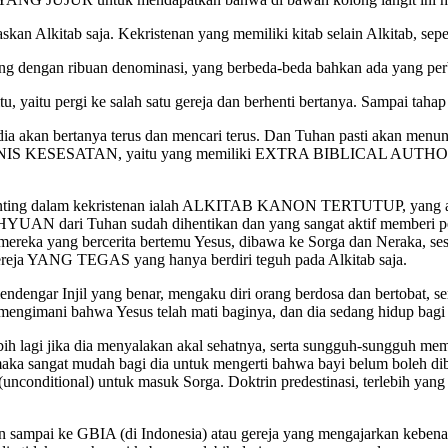
kan Alkitab saja. Kekristenan yang memiliki kitab selain Alkitab, seper
ngung dengan ribuan denominasi, yang berbeda-beda bahkan ada yang per
itu, yaitu pergi ke salah satu gereja dan berhenti bertanya. Sampai taha
kan bertanya terus dan mencari terus. Dan Tuhan pasti akan menun
A JENIS KESESATAN, yaitu yang memiliki EXTRA BIBLICAL AUTHORIT
g penting dalam kekristenan ialah ALKITAB KANON TERTUTUP, yang art
AN dari Tuhan sudah dihentikan dan yang sangat aktif memberi pewa
ereka yang bercerita bertemu Yesus, dibawa ke Sorga dan Neraka, s
gereja YANG TEGAS yang hanya berdiri teguh pada Alkitab saja.
dengar Injil yang benar, mengaku diri orang berdosa dan bertobat, s
mani bahwa Yesus telah mati baginya, dan dia sedang hidup bagi Y
ebih lagi jika dia menyalakan akal sehatnya, serta sungguh-sungguh mem
ka sangat mudah bagi dia untuk mengerti bahwa bayi belum boleh dibap
nditional) untuk masuk Sorga. Doktrin predestinasi, terlebih yang
 sampai ke GBIA (di Indonesia) atau gereja yang mengajarkan kebenar