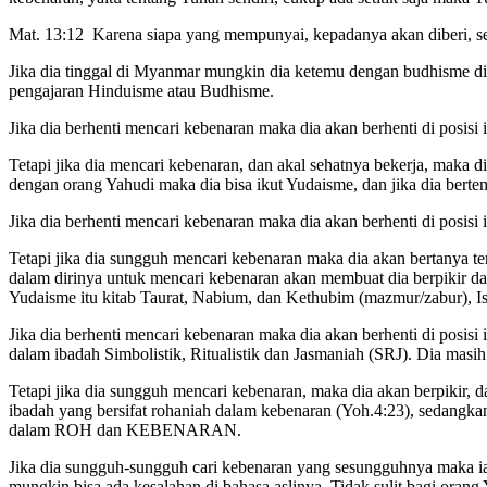
Mat. 13:12 Karena siapa yang mempunyai, kepadanya akan diberi, se
Jika dia tinggal di Myanmar mungkin dia ketemu dengan budhisme di
pengajaran Hinduisme atau Budhisme.
Jika dia berhenti mencari kebenaran maka dia akan berhenti di posi
Tetapi jika dia mencari kebenaran, dan akal sehatnya bekerja, ma
dengan orang Yahudi maka dia bisa ikut Yudaisme, dan jika dia berte
Jika dia berhenti mencari kebenaran maka dia akan berhenti di posisi
Tetapi jika dia sungguh mencari kebenaran maka dia akan bertanya te
dalam dirinya untuk mencari kebenaran akan membuat dia berpikir 
Yudaisme itu kitab Taurat, Nabium, dan Kethubim (mazmur/zabur), Isl
Jika dia berhenti mencari kebenaran maka dia akan berhenti di posisi i
dalam ibadah Simbolistik, Ritualistik dan Jasmaniah (SRJ). Dia mas
Tetapi jika dia sungguh mencari kebenaran, maka dia akan berpikir, 
ibadah yang bersifat rohaniah dalam kebenaran (Yoh.4:23), sedang
dalam ROH dan KEBENARAN.
Jika dia sungguh-sungguh cari kebenaran yang sesungguhnya maka ia
mungkin bisa ada kesalahan di bahasa aslinya. Tidak sulit bagi ora