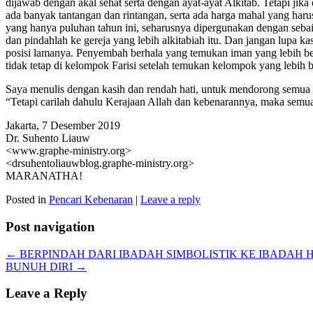
dijawab dengan akal sehat serta dengan ayat-ayat Alkitab. Tetapi j
ada banyak tantangan dan rintangan, serta ada harga mahal yang har
yang hanya puluhan tahun ini, seharusnya dipergunakan dengan sebai
dan pindahlah ke gereja yang lebih alkitabiah itu. Dan jangan lupa
posisi lamanya. Penyembah berhala yang temukan iman yang lebih be
tidak tetap di kelompok Farisi setelah temukan kelompok yang lebih b
Saya menulis dengan kasih dan rendah hati, untuk mendorong semu
“Tetapi carilah dahulu Kerajaan Allah dan kebenarannya, maka semu
Jakarta, 7 Desember 2019
Dr. Suhento Liauw
<www.graphe-ministry.org>
<drsuhentoliauwblog.graphe-ministry.org>
MARANATHA!
Posted in
Pencari Kebenaran
|
Leave a reply
Post navigation
←
BERPINDAH DARI IBADAH SIMBOLISTIK KE IBADAH
BUNUH DIRI
→
Leave a Reply