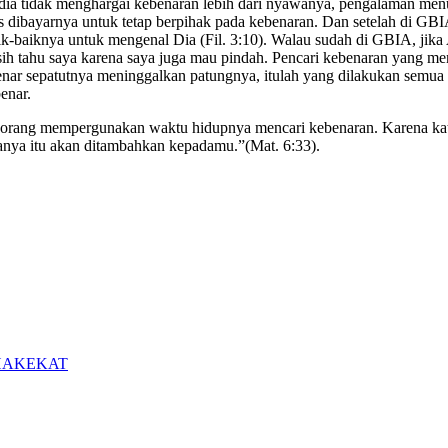
ika dia tidak menghargai kebenaran lebih dari nyawanya, pengalaman m
us dibayarnya untuk tetap berpihak pada kebenaran. Dan setelah di GB
k-baiknya untuk mengenal Dia (Fil. 3:10). Walau sudah di GBIA, jika 
 kasih tahu saya karena saya juga mau pindah. Pencari kebenaran yang
nar sepatutnya meninggalkan patungnya, itulah yang dilakukan semua 
enar.
a orang mempergunakan waktu hidupnya mencari kebenaran. Karena ka
anya itu akan ditambahkan kepadamu.”(Mat. 6:33).
 HAKEKAT