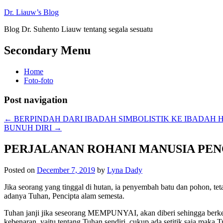
Dr. Liauw’s Blog
Blog Dr. Suhento Liauw tentang segala sesuatu
Secondary Menu
Home
Foto-foto
Post navigation
←
BERPINDAH DARI IBADAH SIMBOLISTIK KE IBADAH
BUNUH DIRI
→
PERJALANAN ROHANI MANUSIA PE
Posted on
December 7, 2019
by
Lyna Dady
Jika seorang yang tinggal di hutan, ia penyembah batu dan pohon
adanya Tuhan, Pencipta alam semesta.
Tuhan janji jika seseorang MEMPUNYAI, akan diberi sehingga ber
kebenaran, yaitu tentang Tuhan sendiri, cukup ada setitik saja maka T