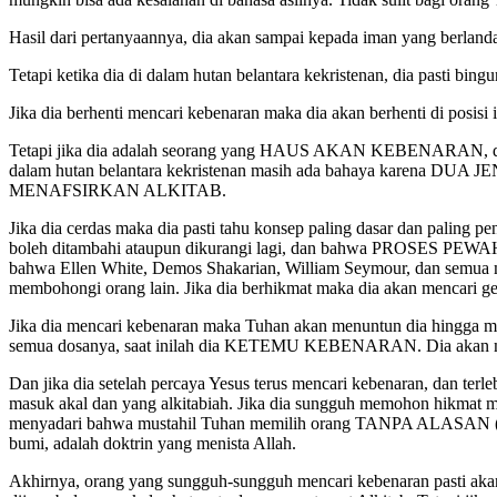
Hasil dari pertanyaannya, dia akan sampai kepada iman yang berlandas
Tetapi ketika dia di dalam hutan belantara kekristenan, dia pasti bi
Jika dia berhenti mencari kebenaran maka dia akan berhenti di posisi 
Tetapi jika dia adalah seorang yang HAUS AKAN KEBENARAN, dia a
dalam hutan belantara kekristenan masih ada bahaya karena DU
MENAFSIRKAN ALKITAB.
Jika dia cerdas maka dia pasti tahu konsep paling dasar dan palin
boleh ditambahi ataupun dikurangi lagi, dan bahwa PROSES PEWAHYU
bahwa Ellen White, Demos Shakarian, William Seymour, dan semua m
membohongi orang lain. Jika dia berhikmat maka dia akan mencari 
Jika dia mencari kebenaran maka Tuhan akan menuntun dia hingga men
semua dosanya, saat inilah dia KETEMU KEBENARAN. Dia akan mengi
Dan jika dia setelah percaya Yesus terus mencari kebenaran, dan terl
masuk akal dan yang alkitabiah. Jika dia sungguh memohon hikmat ma
menyadari bahwa mustahil Tuhan memilih orang TANPA ALASAN (unco
bumi, adalah doktrin yang menista Allah.
Akhirnya, orang yang sungguh-sungguh mencari kebenaran pasti akan