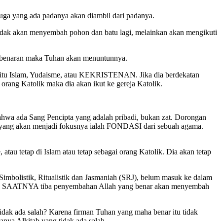
uga yang ada padanya akan diambil dari padanya.
tidak akan menyembah pohon dan batu lagi, melainkan akan mengikuti
 kebenaran maka Tuhan akan menuntunnya.
yaitu Islam, Yudaisme, atau KEKRISTENAN. Jika dia berdekatan
orang Katolik maka dia akan ikut ke gereja Katolik.
bahwa ada Sang Pencipta yang adalah pribadi, bukan zat. Dorongan
a yang akan menjadi fokusnya ialah FONDASI dari sebuah agama.
 atau tetap di Islam atau tetap sebagai orang Katolik. Dia akan tetap
Simbolistik, Ritualistik dan Jasmaniah (SRJ), belum masuk ke dalam
atakan SAATNYA tiba penyembahan Allah yang benar akan menyembah
idak ada salah? Karena firman Tuhan yang maha benar itu tidak
nya Alkitab yang tidak ada salah.