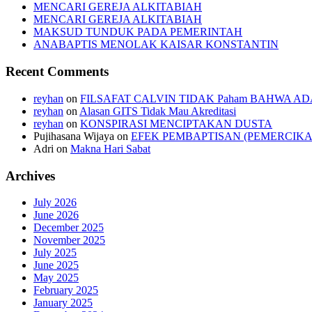
MENCARI GEREJA ALKITABIAH
MENCARI GEREJA ALKITABIAH
MAKSUD TUNDUK PADA PEMERINTAH
ANABAPTIS MENOLAK KAISAR KONSTANTIN
Recent Comments
reyhan
on
FILSAFAT CALVIN TIDAK Paham BAHWA AD
reyhan
on
Alasan GITS Tidak Mau Akreditasi
reyhan
on
KONSPIRASI MENCIPTAKAN DUSTA
Pujihasana Wijaya
on
EFEK PEMBAPTISAN (PEMERCIKA
Adri
on
Makna Hari Sabat
Archives
July 2026
June 2026
December 2025
November 2025
July 2025
June 2025
May 2025
February 2025
January 2025