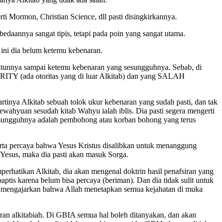
ti Mormon, Christian Science, dll pasti disingkirkannya.
bedaannya sangat tipis, tetapi pada poin yang sangat utama.
p ini dia belum ketemu kebenaran.
tunnya sampai ketemu kebenaran yang sesungguhnya. Sebab, di
Y (ada otoritas yang di luar Alkitab) dan yang SALAH
inya Alkitab sebuah tolok ukur kebenaran yang sudah pasti, dan tak
hyuan sesudah kitab Wahyu ialah iblis. Dia pasti segera mengerti
esungguhnya adalah pembohong atau korban bohong yang terus
erta percaya bahwa Yesus Kristus disalibkan untuk menanggung
esus, maka dia pasti akan masuk Sorga.
perhatikan Alkitab, dia akan mengenal doktrin hasil penafsiran yang
tis karena belum bisa percaya (beriman). Dan dia tidak sulit untuk
 mengajarkan bahwa Allah menetapkan semua kejahatan di muka
an alkitabiah. Di GBIA semua hal boleh ditanyakan, dan akan