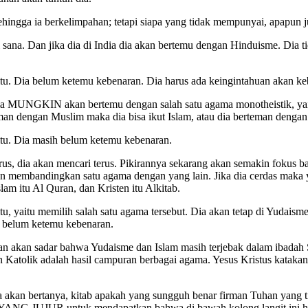
hingga ia berkelimpahan; tetapi siapa yang tidak mempunyai, apapun j
 sana. Dan jika dia di India dia akan bertemu dengan Hinduisme. Dia 
si itu. Dia belum ketemu kebenaran. Dia harus ada keingintahuan akan
ka dia MUNGKIN akan bertemu dengan salah satu agama monotheistik, 
man dengan Muslim maka dia bisa ikut Islam, atau dia berteman dengan 
 itu. Dia masih belum ketemu kebenaran.
rus, dia akan mencari terus. Pikirannya sekarang akan semakin fokus 
dan membandingkan satu agama dengan yang lain. Jika dia cerdas mak
am itu Al Quran, dan Kristen itu Alkitab.
tu, yaitu memilih salah satu agama tersebut. Dia akan tetap di Yudaisme,
ih belum ketemu kebenaran.
dan akan sadar bahwa Yudaisme dan Islam masih terjebak dalam ibadah 
kan Katolik adalah hasil campuran berbagai agama. Yesus Kristus k
 akan bertanya, kitab apakah yang sungguh benar firman Tuhan yang t
ng YANG JUJUR untuk mendapatkan bahwa di bawah kolong langit ini ha