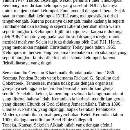
Tahun 1947, Harold Ockenga, Rektor pertama Fuller Theological
Seminary, mendirikan kelompok yang ia sebut INJILI, katanya
untuk menjembatani kelompok Fundamental dengan Liberal. Sejak
saat itu muncullah kelompok INJILI yang memposisikan diri di
tengah-tengah. Karena posisinya di tengah, maka kadang ia seperti
Fundamental dan kadang ia seperti Liberal (berubah-ubah warna
seperti bunglon). Kelompok Injili ini maju pesat karena didukung
oleh Billy Graham yang pada saat itu sudah sangat tergiur untuk
menjadi mashyur. Selain itu juga didukung oleh Carl F.H. Henry,
yang mendirikan majalah Christianity Today pada tahun 1955.
Kelompok ini berkembang terutama disebabkan oleh sikapnya yang
seperti bunglon. Ia bisa diterima oleh semua kelompok karena
fleksibilitasnya yang tinggi.
Sementara itu Gerakan Kharismatik dimulai pada tahun 1886.
Seorang Pendeta Baptis yang bernama Richard G. Spurling dari
Cokercreek, Tennessee, merasa tidak puas dengan organisasi
gerejanya sehingga ia keluar dan berusaha mendirikan gereja
sendiri. Setelah ia keluar, ia memimpin sebuah kebangunan rohani
yang disertai bahasa lidah. Kemudian ia berhasil mendirikan gereja
yang disebut Church of God (Sidang Jemaat Allah). Tahun 1898,
Charles F. Parham, yang dipanggil bapak Gerakan Pentakosta
Modern, mendirikan rumah penyembuhan Betel. Kemudian tahun
1900, dia juga mendirikan Betel Bible College di
Topeka, Kansas. Sekolah Alkitab inilah yang dengan efektif