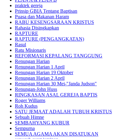
praktek gereja
Prinsip GBIA Tentang Baptisan
Puasa dan Makanan Haram
RABU KESENGSARAAN KRISTUS
Rahasia Disingkapkan
RAPTURE
RAPTURE (PENGANGKATAN)
Rasul
Ratu Misionaris
REFORMASI KEPALANG TANGGUNG
Renungan Harian
Renungan Harian 1 April
Renungan Harian 19 Oktober
Renungan Harian 2 April
Renungan Harian 30 Mei-"Janda Judson"
Renungan-John Huss
RINGKASAN ASAL GEREJA BAPTIS
Roger Williams
Roh Kudus
SATU JEMAAT ADALAH TUBUH KRISTUS
Sebuah Himne
SEMBAHYANG KUBUR
Sempurna
SEMUA AGAMA AKAN DISATUKAN