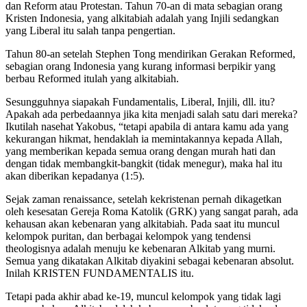
dan Reform atau Protestan. Tahun 70-an di mata sebagian orang
Kristen Indonesia, yang alkitabiah adalah yang Injili sedangkan
yang Liberal itu salah tanpa pengertian.
Tahun 80-an setelah Stephen Tong mendirikan Gerakan Reformed,
sebagian orang Indonesia yang kurang informasi berpikir yang
berbau Reformed itulah yang alkitabiah.
Sesungguhnya siapakah Fundamentalis, Liberal, Injili, dll. itu?
Apakah ada perbedaannya jika kita menjadi salah satu dari mereka?
Ikutilah nasehat Yakobus, “tetapi apabila di antara kamu ada yang
kekurangan hikmat, hendaklah ia memintakannya kepada Allah,
yang memberikan kepada semua orang dengan murah hati dan
dengan tidak membangkit-bangkit (tidak menegur), maka hal itu
akan diberikan kepadanya (1:5).
Sejak zaman renaissance, setelah kekristenan pernah dikagetkan
oleh kesesatan Gereja Roma Katolik (GRK) yang sangat parah, ada
kehausan akan kebenaran yang alkitabiah. Pada saat itu muncul
kelompok puritan, dan berbagai kelompok yang tendensi
theologisnya adalah menuju ke kebenaran Alkitab yang murni.
Semua yang dikatakan Alkitab diyakini sebagai kebenaran absolut.
Inilah KRISTEN FUNDAMENTALIS itu.
Tetapi pada akhir abad ke-19, muncul kelompok yang tidak lagi