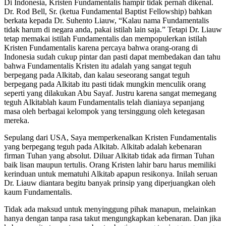
Di Indonesia, Kristen Fundamentalis hampir tidak pernah dikenal.
Dr. Rod Bell, Sr. (ketua Fundamental Baptist Fellowship) bahkan
berkata kepada Dr. Suhento Liauw, “Kalau nama Fundamentalis
tidak harum di negara anda, pakai istilah lain saja.” Tetapi Dr. Liauw
tetap memakai istilah Fundamentalis dan mempopulerkan istilah
Kristen Fundamentalis karena percaya bahwa orang-orang di
Indonesia sudah cukup pintar dan pasti dapat membedakan dan tahu
bahwa Fundamentalis Kristen itu adalah yang sangat teguh
berpegang pada Alkitab, dan kalau seseorang sangat teguh
berpegang pada Alkitab itu pasti tidak mungkin menculik orang
seperti yang dilakukan Abu Sayaf. Justru karena sangat memegang
teguh Alkitablah kaum Fundamentalis telah dianiaya sepanjang
masa oleh berbagai kelompok yang tersinggung oleh ketegasan
mereka.
Sepulang dari USA, Saya memperkenalkan Kristen Fundamentalis
yang berpegang teguh pada Alkitab. Alkitab adalah kebenaran
firman Tuhan yang absolut. Diluar Alkitab tidak ada firman Tuhan
baik lisan maupun tertulis. Orang Kristen lahir baru harus memiliki
kerinduan untuk mematuhi Alkitab apapun resikonya. Inilah seruan
Dr. Liauw diantara begitu banyak prinsip yang diperjuangkan oleh
kaum Fundamentalis.
Tidak ada maksud untuk menyinggung pihak manapun, melainkan
hanya dengan tanpa rasa takut mengungkapkan kebenaran. Dan jika