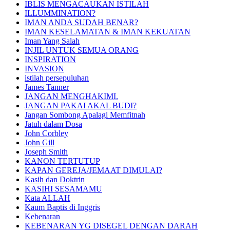
IBLIS MENGACAUKAN ISTILAH
ILLUMMINATION?
IMAN ANDA SUDAH BENAR?
IMAN KESELAMATAN & IMAN KEKUATAN
Iman Yang Salah
INJIL UNTUK SEMUA ORANG
INSPIRATION
INVASION
istilah persepuluhan
James Tanner
JANGAN MENGHAKIMI.
JANGAN PAKAI AKAL BUDI?
Jangan Sombong Apalagi Memfitnah
Jatuh dalam Dosa
John Corbley
John Gill
Joseph Smith
KANON TERTUTUP
KAPAN GEREJA/JEMAAT DIMULAI?
Kasih dan Doktrin
KASIHI SESAMAMU
Kata ALLAH
Kaum Baptis di Inggris
Kebenaran
KEBENARAN YG DISEGEL DENGAN DARAH