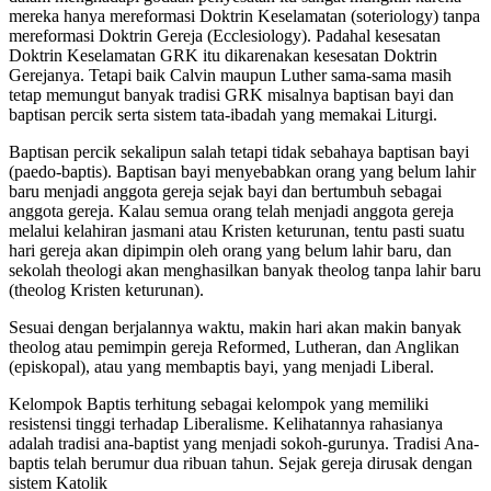
mereka hanya mereformasi Doktrin Keselamatan (soteriology) tanpa
mereformasi Doktrin Gereja (Ecclesiology). Padahal kesesatan
Doktrin Keselamatan GRK itu dikarenakan kesesatan Doktrin
Gerejanya. Tetapi baik Calvin maupun Luther sama-sama masih
tetap memungut banyak tradisi GRK misalnya baptisan bayi dan
baptisan percik serta sistem tata-ibadah yang memakai Liturgi.
Baptisan percik sekalipun salah tetapi tidak sebahaya baptisan bayi
(paedo-baptis). Baptisan bayi menyebabkan orang yang belum lahir
baru menjadi anggota gereja sejak bayi dan bertumbuh sebagai
anggota gereja. Kalau semua orang telah menjadi anggota gereja
melalui kelahiran jasmani atau Kristen keturunan, tentu pasti suatu
hari gereja akan dipimpin oleh orang yang belum lahir baru, dan
sekolah theologi akan menghasilkan banyak theolog tanpa lahir baru
(theolog Kristen keturunan).
Sesuai dengan berjalannya waktu, makin hari akan makin banyak
theolog atau pemimpin gereja Reformed, Lutheran, dan Anglikan
(episkopal), atau yang membaptis bayi, yang menjadi Liberal.
Kelompok Baptis terhitung sebagai kelompok yang memiliki
resistensi tinggi terhadap Liberalisme. Kelihatannya rahasianya
adalah tradisi ana-baptist yang menjadi sokoh-gurunya. Tradisi Ana-
baptis telah berumur dua ribuan tahun. Sejak gereja dirusak dengan
sistem Katolik