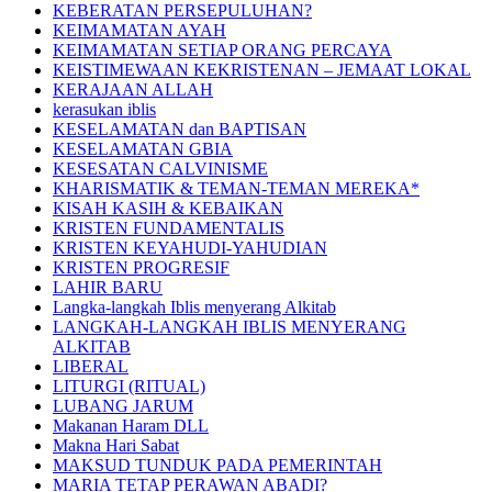
KEBERATAN PERSEPULUHAN?
KEIMAMATAN AYAH
KEIMAMATAN SETIAP ORANG PERCAYA
KEISTIMEWAAN KEKRISTENAN – JEMAAT LOKAL
KERAJAAN ALLAH
kerasukan iblis
KESELAMATAN dan BAPTISAN
KESELAMATAN GBIA
KESESATAN CALVINISME
KHARISMATIK & TEMAN-TEMAN MEREKA*
KISAH KASIH & KEBAIKAN
KRISTEN FUNDAMENTALIS
KRISTEN KEYAHUDI-YAHUDIAN
KRISTEN PROGRESIF
LAHIR BARU
Langka-langkah Iblis menyerang Alkitab
LANGKAH-LANGKAH IBLIS MENYERANG
ALKITAB
LIBERAL
LITURGI (RITUAL)
LUBANG JARUM
Makanan Haram DLL
Makna Hari Sabat
MAKSUD TUNDUK PADA PEMERINTAH
MARIA TETAP PERAWAN ABADI?