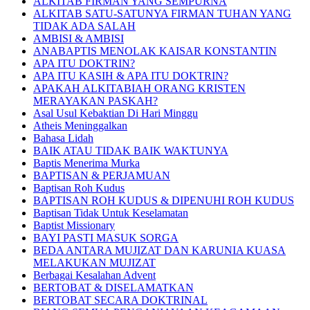
ALKITAB FIRMAN YANG SEMPURNA
ALKITAB SATU-SATUNYA FIRMAN TUHAN YANG
TIDAK ADA SALAH
AMBISI & AMBISI
ANABAPTIS MENOLAK KAISAR KONSTANTIN
APA ITU DOKTRIN?
APA ITU KASIH & APA ITU DOKTRIN?
APAKAH ALKITABIAH ORANG KRISTEN
MERAYAKAN PASKAH?
Asal Usul Kebaktian Di Hari Minggu
Atheis Meninggalkan
Bahasa Lidah
BAIK ATAU TIDAK BAIK WAKTUNYA
Baptis Menerima Murka
BAPTISAN & PERJAMUAN
Baptisan Roh Kudus
BAPTISAN ROH KUDUS & DIPENUHI ROH KUDUS
Baptisan Tidak Untuk Keselamatan
Baptist Missionary
BAYI PASTI MASUK SORGA
BEDA ANTARA MUJIZAT DAN KARUNIA KUASA
MELAKUKAN MUJIZAT
Berbagai Kesalahan Advent
BERTOBAT & DISELAMATKAN
BERTOBAT SECARA DOKTRINAL