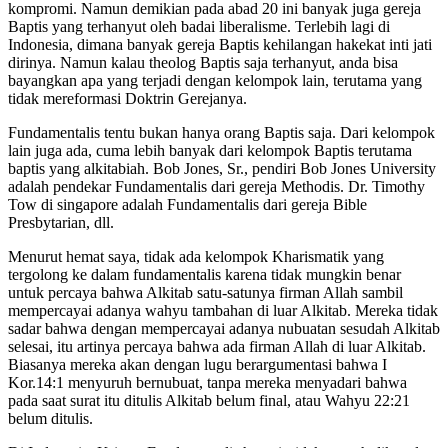
kompromi. Namun demikian pada abad 20 ini banyak juga gereja
Baptis yang terhanyut oleh badai liberalisme. Terlebih lagi di
Indonesia, dimana banyak gereja Baptis kehilangan hakekat inti jati
dirinya. Namun kalau theolog Baptis saja terhanyut, anda bisa
bayangkan apa yang terjadi dengan kelompok lain, terutama yang
tidak mereformasi Doktrin Gerejanya.
Fundamentalis tentu bukan hanya orang Baptis saja. Dari kelompok
lain juga ada, cuma lebih banyak dari kelompok Baptis terutama
baptis yang alkitabiah. Bob Jones, Sr., pendiri Bob Jones University
adalah pendekar Fundamentalis dari gereja Methodis. Dr. Timothy
Tow di singapore adalah Fundamentalis dari gereja Bible
Presbytarian, dll.
Menurut hemat saya, tidak ada kelompok Kharismatik yang
tergolong ke dalam fundamentalis karena tidak mungkin benar
untuk percaya bahwa Alkitab satu-satunya firman Allah sambil
mempercayai adanya wahyu tambahan di luar Alkitab. Mereka tidak
sadar bahwa dengan mempercayai adanya nubuatan sesudah Alkitab
selesai, itu artinya percaya bahwa ada firman Allah di luar Alkitab.
Biasanya mereka akan dengan lugu berargumentasi bahwa I
Kor.14:1 menyuruh bernubuat, tanpa mereka menyadari bahwa
pada saat surat itu ditulis Alkitab belum final, atau Wahyu 22:21
belum ditulis.