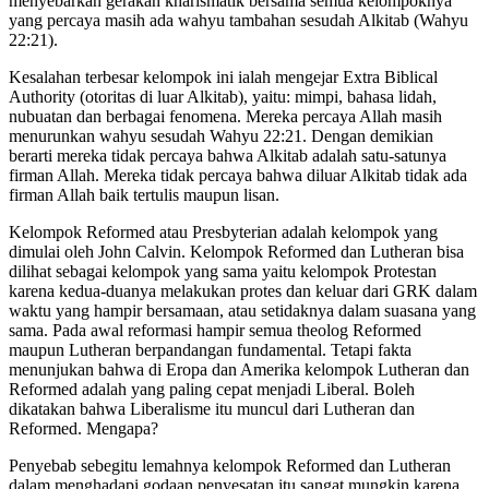
menyebarkan gerakan kharismatik bersama semua kelompoknya
yang percaya masih ada wahyu tambahan sesudah Alkitab (Wahyu
22:21).
Kesalahan terbesar kelompok ini ialah mengejar Extra Biblical
Authority (otoritas di luar Alkitab), yaitu: mimpi, bahasa lidah,
nubuatan dan berbagai fenomena. Mereka percaya Allah masih
menurunkan wahyu sesudah Wahyu 22:21. Dengan demikian
berarti mereka tidak percaya bahwa Alkitab adalah satu-satunya
firman Allah. Mereka tidak percaya bahwa diluar Alkitab tidak ada
firman Allah baik tertulis maupun lisan.
Kelompok Reformed atau Presbyterian adalah kelompok yang
dimulai oleh John Calvin. Kelompok Reformed dan Lutheran bisa
dilihat sebagai kelompok yang sama yaitu kelompok Protestan
karena kedua-duanya melakukan protes dan keluar dari GRK dalam
waktu yang hampir bersamaan, atau setidaknya dalam suasana yang
sama. Pada awal reformasi hampir semua theolog Reformed
maupun Lutheran berpandangan fundamental. Tetapi fakta
menunjukan bahwa di Eropa dan Amerika kelompok Lutheran dan
Reformed adalah yang paling cepat menjadi Liberal. Boleh
dikatakan bahwa Liberalisme itu muncul dari Lutheran dan
Reformed. Mengapa?
Penyebab sebegitu lemahnya kelompok Reformed dan Lutheran
dalam menghadapi godaan penyesatan itu sangat mungkin karena