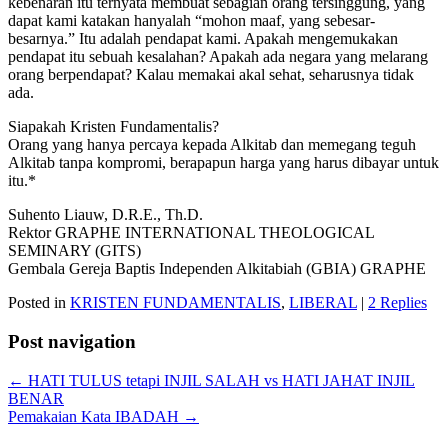
kebenaran itu ternyata membuat sebagian orang tersinggung, yang
dapat kami katakan hanyalah “mohon maaf, yang sebesar-
besarnya.” Itu adalah pendapat kami. Apakah mengemukakan
pendapat itu sebuah kesalahan? Apakah ada negara yang melarang
orang berpendapat? Kalau memakai akal sehat, seharusnya tidak
ada.
Siapakah Kristen Fundamentalis?
Orang yang hanya percaya kepada Alkitab dan memegang teguh
Alkitab tanpa kompromi, berapapun harga yang harus dibayar untuk
itu.*
Suhento Liauw, D.R.E., Th.D.
Rektor GRAPHE INTERNATIONAL THEOLOGICAL
SEMINARY (GITS)
Gembala Gereja Baptis Independen Alkitabiah (GBIA) GRAPHE
Posted in
KRISTEN FUNDAMENTALIS
,
LIBERAL
|
2 Replies
Post navigation
←
HATI TULUS tetapi INJIL SALAH vs HATI JAHAT INJIL
BENAR
Pemakaian Kata IBADAH
→