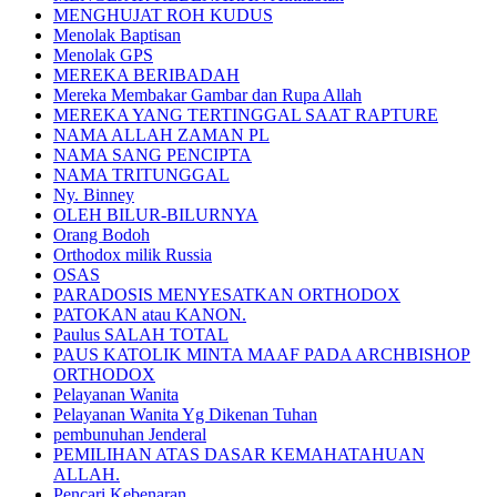
MENGHUJAT ROH KUDUS
Menolak Baptisan
Menolak GPS
MEREKA BERIBADAH
Mereka Membakar Gambar dan Rupa Allah
MEREKA YANG TERTINGGAL SAAT RAPTURE
NAMA ALLAH ZAMAN PL
NAMA SANG PENCIPTA
NAMA TRITUNGGAL
Ny. Binney
OLEH BILUR-BILURNYA
Orang Bodoh
Orthodox milik Russia
OSAS
PARADOSIS MENYESATKAN ORTHODOX
PATOKAN atau KANON.
Paulus SALAH TOTAL
PAUS KATOLIK MINTA MAAF PADA ARCHBISHOP
ORTHODOX
Pelayanan Wanita
Pelayanan Wanita Yg Dikenan Tuhan
pembunuhan Jenderal
PEMILIHAN ATAS DASAR KEMAHATAHUAN
ALLAH.
Pencari Kebenaran