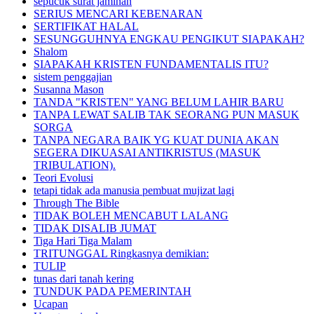
sepucuk surat jaminan
SERIUS MENCARI KEBENARAN
SERTIFIKAT HALAL
SESUNGGUHNYA ENGKAU PENGIKUT SIAPAKAH?
Shalom
SIAPAKAH KRISTEN FUNDAMENTALIS ITU?
sistem penggajian
Susanna Mason
TANDA "KRISTEN" YANG BELUM LAHIR BARU
TANPA LEWAT SALIB TAK SEORANG PUN MASUK
SORGA
TANPA NEGARA BAIK YG KUAT DUNIA AKAN
SEGERA DIKUASAI ANTIKRISTUS (MASUK
TRIBULATION).
Teori Evolusi
tetapi tidak ada manusia pembuat mujizat lagi
Through The Bible
TIDAK BOLEH MENCABUT LALANG
TIDAK DISALIB JUMAT
Tiga Hari Tiga Malam
TRITUNGGAL Ringkasnya demikian:
TULIP
tunas dari tanah kering
TUNDUK PADA PEMERINTAH
Ucapan