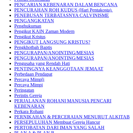
PENCARIAN KEBENARAN DALAM BENCANA
PENCURAHAN ROH KUDUS (Hari Pentakosta).
PENEBUSAN TERBATASNYA CALVINISME
PENGANGKATAN
Penghukuman
Pengikut KAIN Zaman Modern
Pengikut Kristus
PENGIKUT LANGSUNG KRISTUS?
Pengkhotbah Baptis
PENGURAPAN/ANOINTING/MESIAS
PENGURAPAN/ANOINTING/MESIAS
Pengusaha yang Rendah Hati
PENTINGNYA KEANGGOTAAN JEMAAT
Perbedaan Pendapat
Percaya Mimp[i
Percaya Mimpi
Peringatan
Perintis Gereja
PERJALANAN ROHANI MANUSIA PENCARI
KEBENARAN
Perkara Rohani
PERNIKAHAN & PERCERAIAN MENURUT ALKITAB
PERSEPULUHAN Membuat Gereja Hancur
PERTOBATAN DARI IMAN YANG SALAH
PLAN A & PLAN B