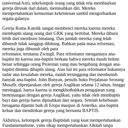
(universal/Am), sekelompok orang yang tidak rela membiarkan
gereja dirusak dari dalam, memisahkan diri. Mereka
mempertahankan kemurnian kekristenan sambil mengorbankan
segala-galanya.
Gereja Roma Katolik sangat membenci mereka karena mereka
membaptis ulang orang dari GRK yang bertobat. Mereka diburu
lebih dari memburu binatang. Dan jumlah mereka yang telah
dibunuh tidak sanggup dihitung. Bahkan pada masa reformasi,
mereka juga dibunuh oleh para
reformator, terutama Zwingli. Para reformator menganiaya ana-
baptist itu karena ana-baptist berkata bahwa mereka masih belum
benar sehingga orang Protestan yang mau bergabung dengan ana-
baptist diminta dibaptis ulang. Atas hal ini para reformator bukannya
sadar atas kesalahan mereka, malah tersinggung dan membunuh
banyak ana-baptist. John Bunyan, penulis buku Perjalanan Seorang
Musafir, dipenjarakan oleh gereja Anglikan selama 12 tahun, hingga
meninggal, hanya karena ia mengkhotbahkan pengajaran yang
bertentangan dengan gereja Anglikan, yaitu tidak oleh membaptis
bayi dan gereja harus dipisahkan dari negara. Setelah kebebasan
beragama dijamin baik di Eropa maupun di Amerika, ana-baptist
keluar dan mendirikan gereja yang bernama BAPTIS.
Akhirnya, kelompok gereja Baptislah yang kuat mempertahankan
Fundamentalisme, yaitu sikap mempertahankan Alkitab tanpa