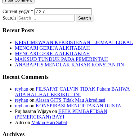
Current ye@r
*
Search
Recent Posts
KEISTIMEWAAN KEKRISTENAN – JEMAAT LOKAL
MENCARI GEREJA ALKITABIAH
MENCARI GEREJA ALKITABIAH
MAKSUD TUNDUK PADA PEMERINTAH
ANABAPTIS MENOLAK KAISAR KONSTANTIN
Recent Comments
reyhan
on
FILSAFAT CALVIN TIDAK Paham BAHWA
ADA HAL-HAL BERIKUT INI
reyhan
on
Alasan GITS Tidak Mau Akreditasi
reyhan
on
KONSPIRASI MENCIPTAKAN DUSTA
Pujihasana Wijaya
on
EFEK PEMBAPTISAN
(PEMERCIKAN) BAYI
Adri
on
Makna Hari Sabat
Archives