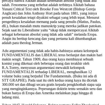
percaya bahwa Alkitab adalah kebenaran absolut yang tidak ada
salah. Fenomena yang terhebat adalah terbitnya Alkitab bahasa
Yunani Critical Text oleh Brooke Foss Westcott (Bishop Gereja
Anglican) dan John Anthony Hort pada tahun 1881, yang isinya
penuh kesalahan tetapi diyakini sebagai yang lebih tepat. Menurut
pengeditnya kesalahan memang pada sang penulis (Matius, Paulus,
dll.), bukan masalah mutu manuskrip yang mereka jadikan patokan.
Sejak saat itu Liberalisme yaitu “sikap tidak mempercayai Alkitab
sebagai kebenaran absolut yang tidak ada salah” melanda Eropa.
Angin itu bertiup kencang dan yang pertama kali ditumbangkan
adalah para theolog Jerman.
Adu argumentasi yang tidak ada habis-habisnya antara kelompok
FUNDAMENTALIS dan LIBERAL terus berlanjut dan makin hari
makin sengit. Tahun 1909, dua orang kaya membiayai sebuah
komisi yang diketuai oleh beberapa orang dan terakhir oleh
R.A.Torrey, menyusun argumentasi mewakili kelompok
FUNDAMENTALIS terhadap LIBERAL, menghasilkan 12
volume buku yang berjudul The Fundamentals. (Buku ini ada di
STT GRAPHE). Pada saat itu oleh kedua orang kaya itu dicetak
300.000 set dan dibagi secara gratis kepada pengkhotbah siapa saja
yang menginginkannya. Peperangan doktrin tentu semakin seru dan
bukan hanya di Eropa dan Amerika melainkan juga hingga di
ladang misi.