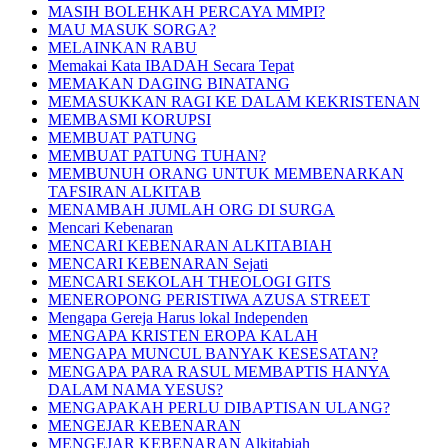
MASIH BOLEHKAH PERCAYA MMPI?
MAU MASUK SORGA?
MELAINKAN RABU
Memakai Kata IBADAH Secara Tepat
MEMAKAN DAGING BINATANG
MEMASUKKAN RAGI KE DALAM KEKRISTENAN
MEMBASMI KORUPSI
MEMBUAT PATUNG
MEMBUAT PATUNG TUHAN?
MEMBUNUH ORANG UNTUK MEMBENARKAN
TAFSIRAN ALKITAB
MENAMBAH JUMLAH ORG DI SURGA
Mencari Kebenaran
MENCARI KEBENARAN ALKITABIAH
MENCARI KEBENARAN Sejati
MENCARI SEKOLAH THEOLOGI GITS
MENEROPONG PERISTIWA AZUSA STREET
Mengapa Gereja Harus lokal Independen
MENGAPA KRISTEN EROPA KALAH
MENGAPA MUNCUL BANYAK KESESATAN?
MENGAPA PARA RASUL MEMBAPTIS HANYA
DALAM NAMA YESUS?
MENGAPAKAH PERLU DIBAPTISAN ULANG?
MENGEJAR KEBENARAN
MENGEJAR KEBENARAN Alkitabiah