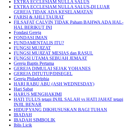
EXTRA ECCLESIAM NULLA SALUS
EXTRA ECCLESIAM NULLA SALUS-DI LUAR
GEREJA TIDAK ADA KESELAMATAN
FARISI & AHLI TAURAT
FILSAFAT CALVIN TIDAK Paham BAHWA ADA HAL-
HAL BERIKUT INI
Fondasi Gereja
FONDASI IMAN
FUNDAMENTALIS ITU?
FUNGSI MUJIZAT
FUNGSI MUJIZAT MESIAS dan RASUL
FUNGSI UTAMA SEBUAH JEMAAT
Gereja Baptis Pertama
GEREJA DIMULAI SEJAK YOHANES
GEREJA DITUTUP/DISEGEL
Gereja Philadelphia
HARI RABU ABU (ASH WEDNESDAY)
Hari Sabat
HARUS MENGHAKIMI
HATI TULUS tetapi INJIL SALAH vs HATI JAHAT tetapi
INJIL BENAR
HIDUP YANG DIKHUSUSKAN BAGI TUHAN
IBADAH
IBADAH SIMBOLIK
Iblis Licik