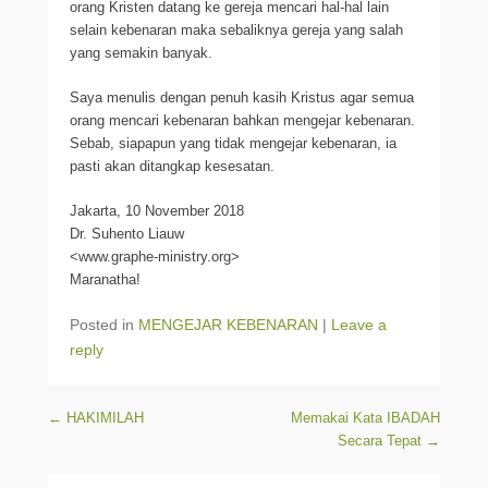
orang Kristen datang ke gereja mencari hal-hal lain
selain kebenaran maka sebaliknya gereja yang salah
yang semakin banyak.
Saya menulis dengan penuh kasih Kristus agar semua
orang mencari kebenaran bahkan mengejar kebenaran.
Sebab, siapapun yang tidak mengejar kebenaran, ia
pasti akan ditangkap kesesatan.
Jakarta, 10 November 2018
Dr. Suhento Liauw
<www.graphe-ministry.org>
Maranatha!
Posted in
MENGEJAR KEBENARAN
|
Leave a
reply
Post navigation
←
HAKIMILAH
Memakai Kata IBADAH
Secara Tepat
→