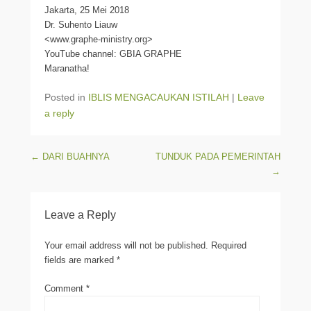
Jakarta, 25 Mei 2018
Dr. Suhento Liauw
<www.graphe-ministry.org>
YouTube channel: GBIA GRAPHE
Maranatha!
Posted in
IBLIS MENGACAUKAN ISTILAH
|
Leave
a reply
Post navigation
←
DARI BUAHNYA
TUNDUK PADA PEMERINTAH
→
Leave a Reply
Your email address will not be published.
Required
fields are marked
*
Comment
*