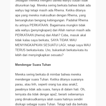
Sebagian mereka mengerti bahwa wahyu sudah tidak
diturunkan lagi. Mereka sering berkata bahwa tidak ada
wahyu lagi tetapi masih ada Rhema. Ketika ditanya
apa yang mereka maksudkan dengan Rhema, yang
bersangkutan bengong kebingungan. Padahal Rhema
itu artinya PERKATAAN. Bagaimana mungkin tidak
ada wahyu (penyingkapan) dari Allah namun masih ada
PERKATAAN (rhema) dari Allah? Coba, masuk akal
tidak kalau saya berkata, SAYA TIDAK MAU
MENYINGKAPKAN SESUATU LAGI, tetapi saya MAU
TERUS berkata-kata. Lho, bukankah berkata-kata itu
lebih dari menyingkapkan sesuatu?
Mendengar Suara Tuhan
Mereka sering berkata di mimbar bahwa mereka
mendengar suara Tuhan. Ketika ditanya suaranya
parau, atau lirih, seperti orang tua atau anak2,
jawabnya tidak ada suara, hanya di dalam hati. Oh,
ternyata dia tidak dengar apa2, berarti sebenarnya
yang dimaksudkannya ialah suara hatinya sendiri
disikapi sebagai suara Tuhan. Tetapi tadi dia berkata