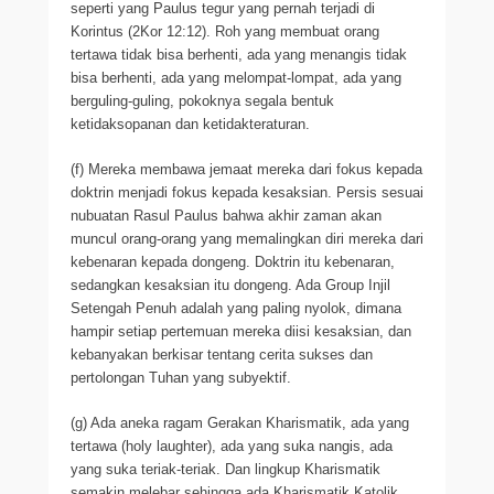
seperti yang Paulus tegur yang pernah terjadi di
Korintus (2Kor 12:12). Roh yang membuat orang
tertawa tidak bisa berhenti, ada yang menangis tidak
bisa berhenti, ada yang melompat-lompat, ada yang
berguling-guling, pokoknya segala bentuk
ketidaksopanan dan ketidakteraturan.
(f) Mereka membawa jemaat mereka dari fokus kepada
doktrin menjadi fokus kepada kesaksian. Persis sesuai
nubuatan Rasul Paulus bahwa akhir zaman akan
muncul orang-orang yang memalingkan diri mereka dari
kebenaran kepada dongeng. Doktrin itu kebenaran,
sedangkan kesaksian itu dongeng. Ada Group Injil
Setengah Penuh adalah yang paling nyolok, dimana
hampir setiap pertemuan mereka diisi kesaksian, dan
kebanyakan berkisar tentang cerita sukses dan
pertolongan Tuhan yang subyektif.
(g) Ada aneka ragam Gerakan Kharismatik, ada yang
tertawa (holy laughter), ada yang suka nangis, ada
yang suka teriak-teriak. Dan lingkup Kharismatik
semakin melebar sehingga ada Kharismatik Katolik,