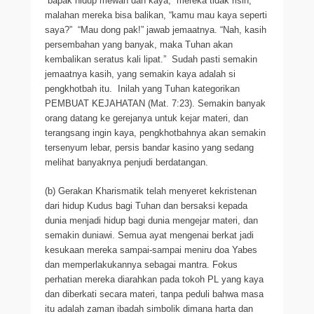
“bapak hidup mewah dan kaya,” mereka tidak risih,
malahan mereka bisa balikan, “kamu mau kaya seperti
saya?” “Mau dong pak!” jawab jemaatnya. “Nah, kasih
persembahan yang banyak, maka Tuhan akan
kembalikan seratus kali lipat.” Sudah pasti semakin
jemaatnya kasih, yang semakin kaya adalah si
pengkhotbah itu. Inilah yang Tuhan kategorikan
PEMBUAT KEJAHATAN (Mat. 7:23). Semakin banyak
orang datang ke gerejanya untuk kejar materi, dan
terangsang ingin kaya, pengkhotbahnya akan semakin
tersenyum lebar, persis bandar kasino yang sedang
melihat banyaknya penjudi berdatangan.
(b) Gerakan Kharismatik telah menyeret kekristenan
dari hidup Kudus bagi Tuhan dan bersaksi kepada
dunia menjadi hidup bagi dunia mengejar materi, dan
semakin duniawi. Semua ayat mengenai berkat jadi
kesukaan mereka sampai-sampai meniru doa Yabes
dan memperlakukannya sebagai mantra. Fokus
perhatian mereka diarahkan pada tokoh PL yang kaya
dan diberkati secara materi, tanpa peduli bahwa masa
itu adalah zaman ibadah simbolik dimana harta dan