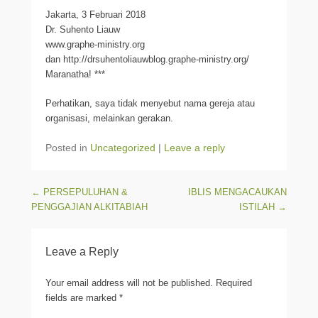
Jakarta, 3 Februari 2018
Dr. Suhento Liauw
www.graphe-ministry.org
dan http://drsuhentoliauwblog.graphe-ministry.org/
Maranatha! ***
Perhatikan, saya tidak menyebut nama gereja atau
organisasi, melainkan gerakan.
Posted in
Uncategorized
|
Leave a reply
Post navigation
←
PERSEPULUHAN &
IBLIS MENGACAUKAN
PENGGAJIAN ALKITABIAH
ISTILAH
→
Leave a Reply
Your email address will not be published.
Required
fields are marked
*