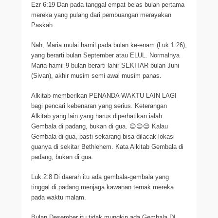
Ezr 6:19 Dan pada tanggal empat belas bulan pertama
mereka yang pulang dari pembuangan merayakan
Paskah.
Nah, Maria mulai hamil pada bulan ke-enam (Luk 1:26),
yang berarti bulan September atau ELUL. Normalnya
Maria hamil 9 bulan berarti lahir SEKITAR bulan Juni
(Sivan), akhir musim semi awal musim panas.
Alkitab memberikan PENANDA WAKTU LAIN LAGI
bagi pencari kebenaran yang serius. Keterangan
Alkitab yang lain yang harus diperhatikan ialah
Gembala di padang, bukan di gua. 😊😊😊 Kalau
Gembala di gua, pasti sekarang bisa dilacak lokasi
guanya di sekitar Bethlehem. Kata Alkitab Gembala di
padang, bukan di gua.
Luk.2:8 Di daerah itu ada gembala-gembala yang
tinggal di padang menjaga kawanan ternak mereka
pada waktu malam.
Bulan Desember itu tidak mungkin ada Gembala DI