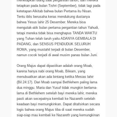
menetapkan ulang saat pergantian tahun, dan mereka
tetapkan pada bulan Tishri (September), tidak lagi pada
ketetapan Alkitab bahwa bulan Pertama itu Nisan.
Tentu iblis berusaha keras mendukung dustanya
bahwa Yesus lahir 25 Desember. Mereka bisa
mengutak-atik bulan pertama pergantian tahun Yahudi,
tetapi mereka tidak bisa menghapus TANDA WAKTU
yang Tuhan telah taruh yaitu ADANYA GEMBALA DI
PADANG, dan SENSUS PENDUDUK SELURUH
ROMA, yang mustahil terjadi di bulan Desember,
namun cocok terjadi di awal musim panas bulan Juni.
Orang Majus dapat dipastikan adalah orang Moab,
karena hanya nabi orang Moab, Bileam, yang
menubuatkan akan ada bintang ketika Mesias lahir
(Bil.24:17). Dari Moab sampai Bethlehem paling lama
dua minggu. Maria dan Yusuf tidak mungkin berlama-
lama di Bethlehem setelah bayi mereka lahir, mereka
pasti akan secepatnya kembali ke Nazareth setelah
keadaan bayi memungkinkan. Dapat ditafsirkan secara
logis bahwa orang Majus tiba di saat mereka sudah
siap-siap mau kembali ke Nazareth yang kemungkinan